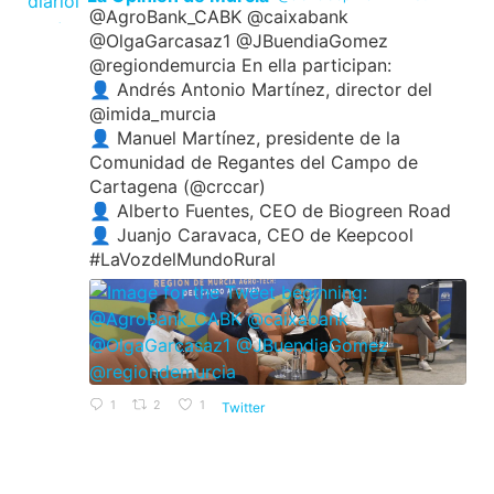
@AgroBank_CABK @caixabank
@OlgaGarcasaz1 @JBuendiaGomez
@regiondemurcia En ella participan:
👤 Andrés Antonio Martínez, director del
@imida_murcia
👤 Manuel Martínez, presidente de la
Comunidad de Regantes del Campo de
Cartagena (@crccar)
👤 Alberto Fuentes, CEO de Biogreen Road
👤 Juanjo Caravaca, CEO de Keepcool
#LaVozdelMundoRural
1
2
1
Twitter