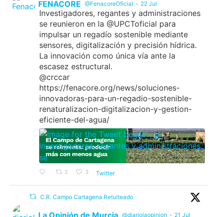
FENACORE
@FenacoreOficial
·
22 Jul
Investigadores, regantes y administraciones
se reunieron en la @UPCToficial para
impulsar un regadío sostenible mediante
sensores, digitalización y precisión hídrica.
La innovación como única vía ante la
escasez estructural.
@crccar
https://fenacore.org/news/soluciones-
innovadoras-para-un-regadio-sostenible-
renaturalizacion-digitalizacion-y-gestion-
eficiente-del-agua/
2
3
Twitter
C.R. Campo Cartagena Retuiteado
La Opinión de Murcia
@diariolaopinion
·
21 Jul