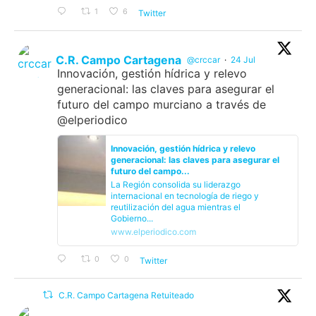
1
6
Twitter
C.R. Campo Cartagena
@crccar
·
24 Jul
Innovación, gestión hídrica y relevo
generacional: las claves para asegurar el
futuro del campo murciano a través de
@elperiodico
Innovación, gestión hídrica y relevo
generacional: las claves para asegurar el
futuro del campo...
La Región consolida su liderazgo
internacional en tecnología de riego y
reutilización del agua mientras el
Gobierno...
www.elperiodico.com
0
0
Twitter
C.R. Campo Cartagena Retuiteado