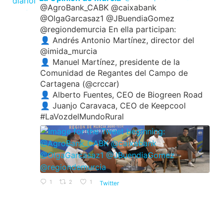
@AgroBank_CABK @caixabank
@OlgaGarcasaz1 @JBuendiaGomez
@regiondemurcia En ella participan:
👤 Andrés Antonio Martínez, director del
@imida_murcia
👤 Manuel Martínez, presidente de la
Comunidad de Regantes del Campo de
Cartagena (@crccar)
👤 Alberto Fuentes, CEO de Biogreen Road
👤 Juanjo Caravaca, CEO de Keepcool
#LaVozdelMundoRural
1
2
1
Twitter