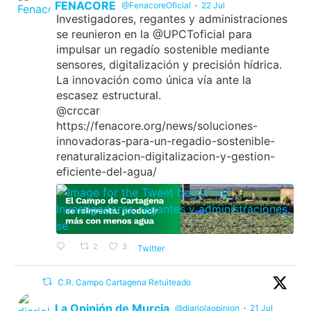
FENACORE
@FenacoreOficial
·
22 Jul
Investigadores, regantes y administraciones
se reunieron en la @UPCToficial para
impulsar un regadío sostenible mediante
sensores, digitalización y precisión hídrica.
La innovación como única vía ante la
escasez estructural.
@crccar
https://fenacore.org/news/soluciones-
innovadoras-para-un-regadio-sostenible-
renaturalizacion-digitalizacion-y-gestion-
eficiente-del-agua/
2
3
Twitter
C.R. Campo Cartagena Retuiteado
La Opinión de Murcia
@diariolaopinion
·
21 Jul