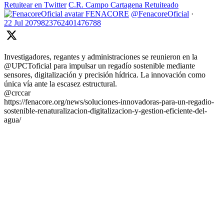
Retuitear en Twitter
C.R. Campo Cartagena Retuiteado
FENACORE
@FenacoreOficial
·
22 Jul
2079823762401476788
Investigadores, regantes y administraciones se reunieron en la
@UPCToficial para impulsar un regadío sostenible mediante
sensores, digitalización y precisión hídrica. La innovación como
única vía ante la escasez estructural.
@crccar
https://fenacore.org/news/soluciones-innovadoras-para-un-regadio-
sostenible-renaturalizacion-digitalizacion-y-gestion-eficiente-del-
agua/