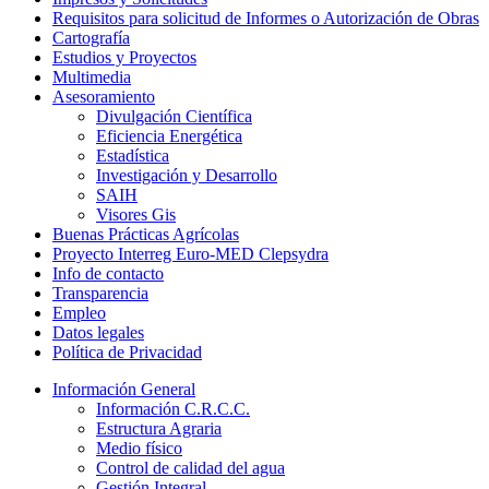
Requisitos para solicitud de Informes o Autorización de Obras
Cartografía
Estudios y Proyectos
Multimedia
Asesoramiento
Divulgación Científica
Eficiencia Energética
Estadística
Investigación y Desarrollo
SAIH
Visores Gis
Buenas Prácticas Agrícolas
Proyecto Interreg Euro-MED Clepsydra
Info de contacto
Transparencia
Empleo
Datos legales
Política de Privacidad
Información General
Información C.R.C.C.
Estructura Agraria
Medio físico
Control de calidad del agua
Gestión Integral