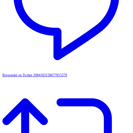
Responder en Twitter 2084183158677815570