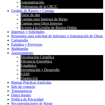
Automatización
Ordenanzas de la CRCC
Gestión de Riegos y Cuentas
Darse de alta
Cuentas para Ingresos de Riego
Cuentas para Otros Ingresos
Acceso a la Gestión de Riegos Online
Impresos y Solicitudes
Requisitos para solicitud de Informes o Autorización de Obras
Cartografía
Estudios y Proyectos
Multimedia
Asesoramiento
Divulgación Científica
Eficiencia Energética
Estadística
Investigación y Desarrollo
SAIH
Visores Gis
Buenas Prácticas Agrícolas
Info de contacto
Transparencia
Datos legales
Política de Privacidad
Recomendaciones de Riego