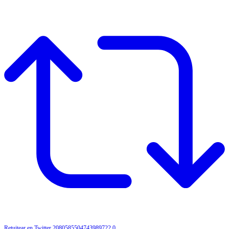
Retuitear en Twitter 2080585504743989722
0