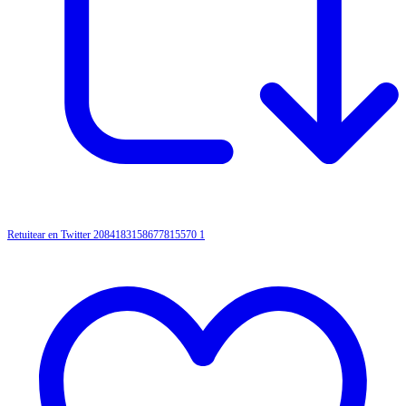
Retuitear en Twitter 2084183158677815570
1