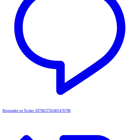
Responder en Twitter 2079823762401476788