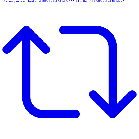
Dar me gusta en Twitter 2080585504743989722
0
Twitter
2080585504743989722