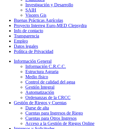
Investigación y Desarrollo
SAIH
Visores Gis
Buenas Prácticas Agrícolas
Proyecto Interreg Euro-MED Clepsydra
Info de contacto
Transparencia
Empleo
Datos legales
Política de Privacidad
Información General
Información C.R.C.C.
Estructura Agraria
Medio físico
Control de calidad del agua
Gestión Integral
Automatización
Ordenanzas de la CRCC
Gestión de Riegos y Cuentas
Darse de alta
Cuentas para Ingresos de Riego
Cuentas para Otros Ingresos
Acceso a la Gestión de Riegos Online
Impresos y Solicitudes