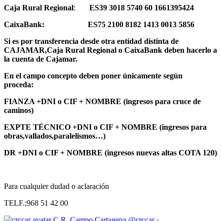
Caja Rural Regional
:
ES39 3018 5740 60 1661395424
CaixaBank:
ES75 2100 8182 1413 0013 5856
Si es por transferencia desde otra entidad distinta de
CAJAMAR,Caja Rural Regional
o CaixaBank
deben hacerlo
a
la cuenta de Cajamar.
En el campo concepto deben poner únicamente según
proceda:
FIANZA +DNI o CIF + NOMBRE
(ingresos para cruce de
caminos)
EXPTE TÉCNICO +DNI o CIF + NOMBRE
(ingresos para
obras,vallados,paralelismos…)
DR +DNI o CIF + NOMBRE
(ingresos nuevas altas COTA 120)
Para cualquier dudad o aclaración
TELF.;968 51 42 00
C.R. Campo Cartagena
@crccar
·