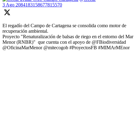
3 Ago
2084183158677815570
El regadío del Campo de Cartagena se consolida como motor de
recuperación ambiental.
Proyecto "Renaturalización de balsas de riego en el entorno del Mar
Menor (RNBR)" que cuenta con el apoyo de @FBiodiversidad
@OficinaMarMenor @mitecogob #ProyectosFB #MIMArMEnor