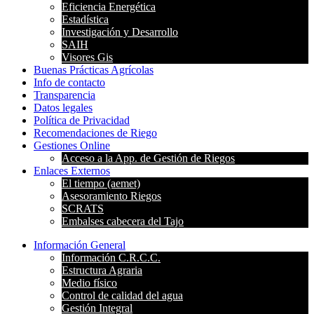
Eficiencia Energética
Estadística
Investigación y Desarrollo
SAIH
Visores Gis
Buenas Prácticas Agrícolas
Info de contacto
Transparencia
Datos legales
Política de Privacidad
Recomendaciones de Riego
Gestiones Online
Acceso a la App. de Gestión de Riegos
Enlaces Externos
El tiempo (aemet)
Asesoramiento Riegos
SCRATS
Embalses cabecera del Tajo
Información General
Información C.R.C.C.
Estructura Agraria
Medio físico
Control de calidad del agua
Gestión Integral