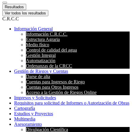
Resultados
Ver todos los resultados
C.R.C.C
Información General
Información C.R.C.C.
Estructura Agraria
Medio físico
Control de calidad del agua
Gestión Integral
Automatización
Ordenanzas de la CRCC
Gestión de Riegos y Cuentas
Darse de alta
Cuentas para Ingresos de Riego
Cuentas para Otros Ingresos
Acceso a la Gestión de Riegos Online
Impresos y Solicitudes
Requisitos para solicitud de Informes o Autorización de Obras
Cartografía
Estudios y Proyectos
Multimedia
Asesoramiento
Divulgación Científica