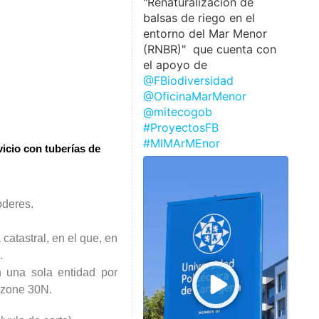
"Renaturalización de
balsas de riego en el
entorno del Mar Menor
(RNBR)" que cuenta con
el apoyo de
@FBiodiversidad
@OficinaMarMenor
@mitecogob
#ProyectosFB
#MIMArMEnor
cio con tuberías de
oderes.
catastral, en el que, en
.
n una sola entidad por
 zone 30N.