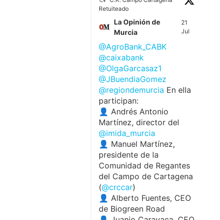
Retuiteado
La Opinión de
21
Jul
Murcia
@AgroBank_CABK
@caixabank
@OlgaGarcasaz1
@JBuendiaGomez
@regiondemurcia
En ella
participan:
👤 Andrés Antonio
Martínez, director del
@imida_murcia
👤 Manuel Martínez,
presidente de la
Comunidad de Regantes
del Campo de Cartagena
(
@crccar
)
👤 Alberto Fuentes, CEO
de Biogreen Road
👤 Juanjo Caravaca, CEO