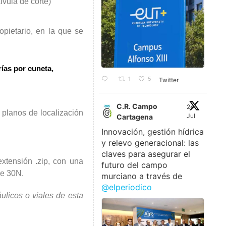
ula de corte)
opietario, en la que se
ías por cuneta,
1
5
Twitter
C.R. Campo
24
planos de localización
Jul
Cartagena
Innovación, gestión hídrica
y relevo generacional: las
claves para asegurar el
xtensión .zip, con una
futuro del campo
ne 30N.
murciano a través de
@elperiodico
ulicos o viales de esta