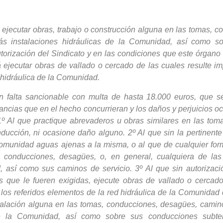
ejecutar obras, trabajo o construcción alguna en las tomas, 
ás instalaciones hidráulicas de la Comunidad, así como s
utorización del Sindicato y en las condiciones que este órgano
 ejecutar obras de vallado o cercado de las cuales resulte i
 hidráulica de la Comunidad.
n falta sancionable con multa de hasta 18.000 euros, que se
tancias que en el hecho concurrieran y los daños y perjuicios 
º Al que practique abrevaderos u obras similares en las to
nducción, ni ocasione daño alguno. 2º Al que sin la pertinent
Comunidad aguas ajenas a la misma, o al que de cualquier for
 conducciones, desagües, o, en general, cualquiera de las
, así como sus caminos de servicio. 3º Al que sin autorizac
 que le fueren exigidas, ejecute obras de vallado o cercado
 los referidos elementos de la red hidráulica de la Comunidad
stalación alguna en las tomas, conducciones, desagües, cami
 de la Comunidad, así como sobre sus conducciones subter