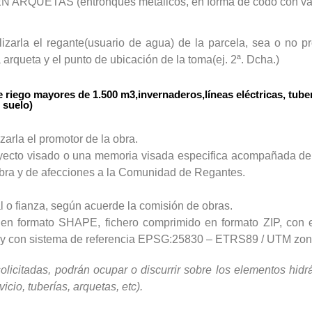
RQUETAS (entronques metálicos, en forma de codo con válv
lizarla el regante(usuario de agua) de la parcela, sea o no pr
 arqueta y el punto de ubicación de la toma(ej. 2ª. Dcha.)
ego mayores de 1.500 m3,invernaderos,líneas eléctricas, tuber
 suelo)
izarla el promotor de la obra.
ecto visado o una memoria visada especifica acompañada de 
obra y de afecciones a la Comunidad de Regantes.
 o fianza, según acuerde la comisión de obras.
 en formato SHAPE, fichero comprimido en formato ZIP, con e
ro y con sistema de referencia EPSG:25830 – ETRS89 / UTM zo
licitadas, podrán ocupar o discurrir sobre los elementos hidrá
cio, tuberías, arquetas, etc).