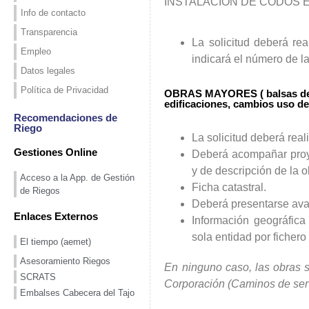
INSTALACIÓN DE CODOS EN A
Info de contacto
Transparencia
La solicitud deberá rea
Empleo
indicará el número de la
Datos legales
Política de Privacidad
OBRAS MAYORES ( balsas de ri
edificaciones, cambios uso de
Recomendaciones de
Riego
La solicitud deberá real
Gestiones Online
Deberá acompañar proy
y de descripción de la 
Acceso a la App. de Gestión
Ficha catastral.
de Riegos
Deberá presentarse aval
Enlaces Externos
Información geográfica
sola entidad por fiche
El tiempo (aemet)
Asesoramiento Riegos
En ninguno caso, las obras so
SCRATS
Corporación (Caminos de servi
Embalses Cabecera del Tajo