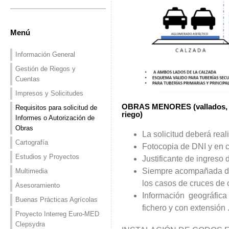
Menú
Información General
Gestión de Riegos y
Cuentas
Impresos y Solicitudes
OBRAS MENORES (vallados, bal
Requisitos para solicitud de
riego)
Informes o Autorización de
Obras
La solicitud deberá reali
Cartografía
Fotocopia de DNI y en 
Estudios y Proyectos
Justificante de ingreso 
Siempre acompañada de i
Multimedia
los casos de cruces de 
Asesoramiento
Información geográfic
Buenas Prácticas Agrícolas
fichero y con extensió
Proyecto Interreg Euro-MED
Clepsydra