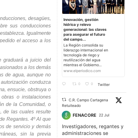
conducciones, desagües,
Innovación, gestión
hídrica y relevo
obre sus conducciones
generacional: las claves
 establezca. Igualmente
para asegurar el futuro
del campo...
mpedido el acceso a los
La Región consolida su
liderazgo internacional en
tecnología de riego y
 graduará a juicio del
reutilización del agua
mientras el Gobierno...
ocasionados a los demás
www.elperiodico.com
mas de agua, aunque no
e autorización conduzca
0
0
Twitter
ma, ensucie, obstruya o
 obras o instalaciones
C.R. Campo Cartagena
ión de la Comunidad, o
Retuiteado
, de las cuales resulte
FENACORE
22 Jul
 de Regantes. 4º Al que
Investigadores, regantes y
nos de servicio y demás
administraciones se
ráneas, sin la previa