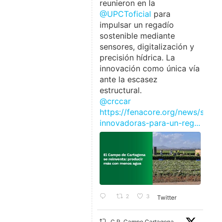
reunieron en la
@UPCToficial
para
impulsar un regadío
sostenible mediante
sensores, digitalización y
precisión hídrica. La
innovación como única vía
ante la escasez
estructural.
@crccar
https://fenacore.org/news/soluc
innovadoras-para-un-reg...
2
3
Twitter
C.R. Campo Cartagena