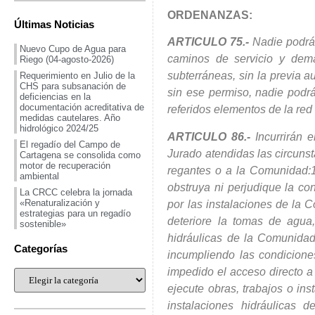
ORDENANZAS:
Últimas Noticias
ARTICULO 75.-
Nadie podrá 
Nuevo Cupo de Agua para
caminos de servicio y dem
Riego (04-agosto-2026)
subterráneas, sin la previa a
Requerimiento en Julio de la
CHS para subsanación de
sin ese permiso, nadie podrá
deficiencias en la
documentación acreditativa de
referidos elementos de la red
medidas cautelares. Año
hidrológico 2024/25
ARTICULO 86.-
Incurrirán e
El regadío del Campo de
Jurado atendidas las circuns
Cartagena se consolida como
motor de recuperación
regantes o a la Comunidad:1
ambiental
obstruya ni perjudique la co
La CRCC celebra la jornada
«Renaturalización y
por las instalaciones de la 
estrategias para un regadío
deteriore la tomas de agua,
sostenible»
hidráulicas de la Comunidad
Categorías
incumpliendo las condiciones
impedido el acceso directo a
ejecute obras, trabajos o in
instalaciones hidráulicas