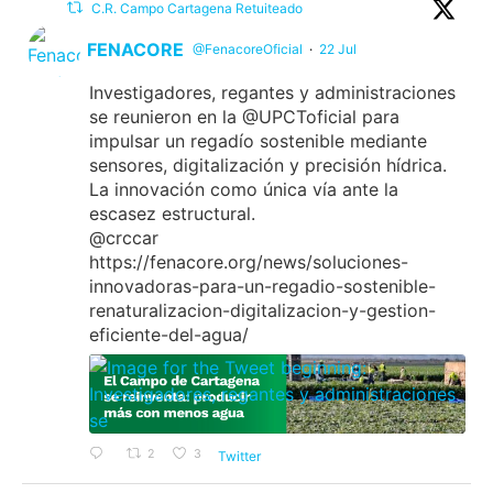
C.R. Campo Cartagena Retuiteado
FENACORE
@FenacoreOficial
·
22 Jul
Investigadores, regantes y administraciones
se reunieron en la @UPCToficial para
impulsar un regadío sostenible mediante
sensores, digitalización y precisión hídrica.
La innovación como única vía ante la
escasez estructural.
@crccar
https://fenacore.org/news/soluciones-
innovadoras-para-un-regadio-sostenible-
renaturalizacion-digitalizacion-y-gestion-
eficiente-del-agua/
2
3
Twitter