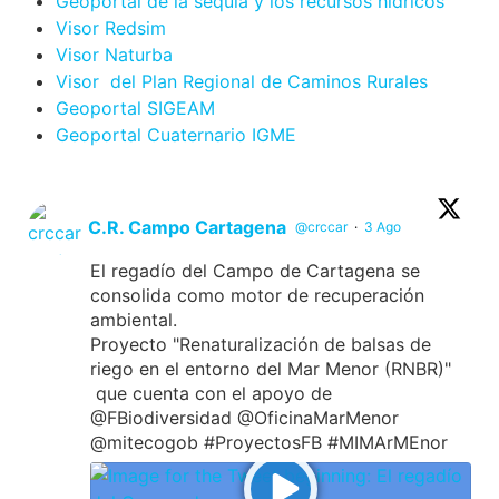
Geoportal de la sequia y los recursos hidricos
Visor Redsim
Visor Naturba
Visor del Plan Regional de Caminos Rurales
Geoportal SIGEAM
Geoportal Cuaternario IGME
C.R. Campo Cartagena
@crccar
·
3 Ago
El regadío del Campo de Cartagena se
consolida como motor de recuperación
ambiental.
Proyecto "Renaturalización de balsas de
riego en el entorno del Mar Menor (RNBR)"
que cuenta con el apoyo de
@FBiodiversidad @OficinaMarMenor
@mitecogob #ProyectosFB #MIMArMEnor