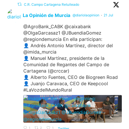
C.R. Campo Cartagena Retuiteado
La Opinión de Murcia
@diariolaopinion
·
21 Jul
@AgroBank_CABK @caixabank
@OlgaGarcasaz1 @JBuendiaGomez
@regiondemurcia En ella participan:
👤 Andrés Antonio Martínez, director del
@imida_murcia
👤 Manuel Martínez, presidente de la
Comunidad de Regantes del Campo de
Cartagena (@crccar)
👤 Alberto Fuentes, CEO de Biogreen Road
👤 Juanjo Caravaca, CEO de Keepcool
#LaVozdelMundoRural
1
2
1
Twitter