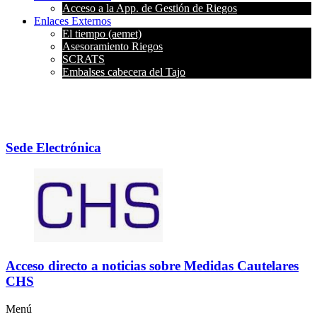
Acceso a la App. de Gestión de Riegos
Enlaces Externos
El tiempo (aemet)
Asesoramiento Riegos
SCRATS
Embalses cabecera del Tajo
Sede Electrónica
Acceso directo a noticias sobre Medidas Cautelares
CHS
Menú