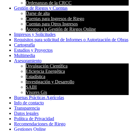
Ordenanzas de la CRCC
Gestión de Riegos y Cuentas
Darse de alta
Cuentas para Ingresos de Riego
Cuentas para Otros Ingresos
Acceso a la Gestión de Riegos Online
Impresos y Solicitudes
Requisitos para solicitud de Informes o Autorización de Obras
Cartografía
Estudios y Proyectos
Multimedia
Asesoramiento
Divulgación Científica
Eficiencia Energética
Estadística
Investigación y Desarrollo
SAIH
Visores Gis
Buenas Prácticas Agrícolas
Info de contacto
Transparencia
Datos legales
Política de Privacidad
Recomendaciones de Riego
Gestiones Online