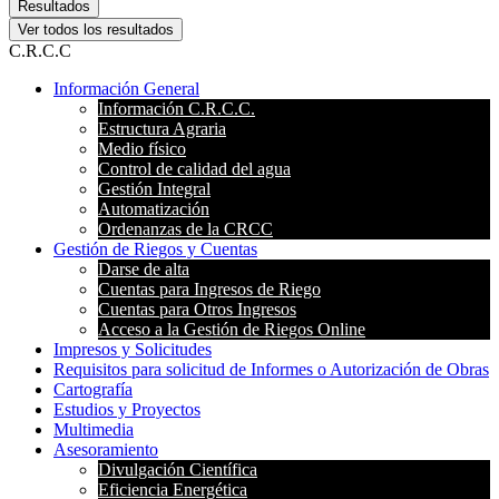
Resultados
Ver todos los resultados
C.R.C.C
Información General
Información C.R.C.C.
Estructura Agraria
Medio físico
Control de calidad del agua
Gestión Integral
Automatización
Ordenanzas de la CRCC
Gestión de Riegos y Cuentas
Darse de alta
Cuentas para Ingresos de Riego
Cuentas para Otros Ingresos
Acceso a la Gestión de Riegos Online
Impresos y Solicitudes
Requisitos para solicitud de Informes o Autorización de Obras
Cartografía
Estudios y Proyectos
Multimedia
Asesoramiento
Divulgación Científica
Eficiencia Energética