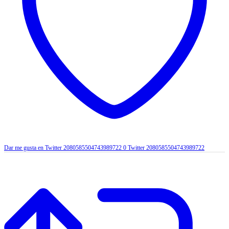
Dar me gusta en Twitter 2080585504743989722
0
Twitter
2080585504743989722