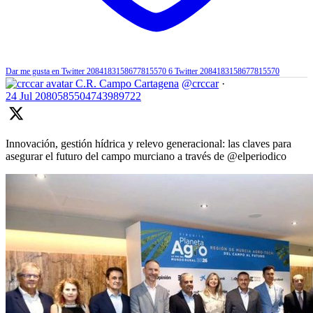
Dar me gusta en Twitter 2084183158677815570
6
Twitter
2084183158677815570
C.R. Campo Cartagena
@crccar
·
24 Jul
2080585504743989722
Innovación, gestión hídrica y relevo generacional: las claves para
asegurar el futuro del campo murciano a través de @elperiodico