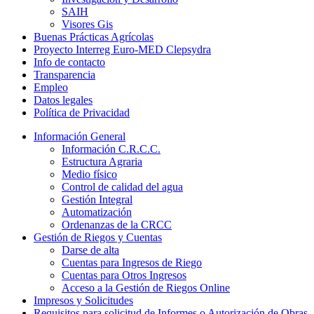
SAIH
Visores Gis
Buenas Prácticas Agrícolas
Proyecto Interreg Euro-MED Clepsydra
Info de contacto
Transparencia
Empleo
Datos legales
Política de Privacidad
Información General
Información C.R.C.C.
Estructura Agraria
Medio físico
Control de calidad del agua
Gestión Integral
Automatización
Ordenanzas de la CRCC
Gestión de Riegos y Cuentas
Darse de alta
Cuentas para Ingresos de Riego
Cuentas para Otros Ingresos
Acceso a la Gestión de Riegos Online
Impresos y Solicitudes
Requisitos para solicitud de Informes o Autorización de Obras