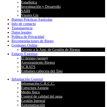
Estadística
Investigación y Desarrollo
SAIH
Visores Gis
Buenas Prácticas Agrícolas
Info de contacto
Transparencia
Datos legales
Política de Privacidad
Recomendaciones de Riego
Gestiones Online
Acceso a la App. de Gestión de Riegos
Enlaces Externos
El tiempo (aemet)
Asesoramiento Riegos
SCRATS
Embalses cabecera del Tajo
Información General
Información C.R.C.C.
Estructura Agraria
Medio físico
Control de calidad del agua
Gestión Integral
Automatización