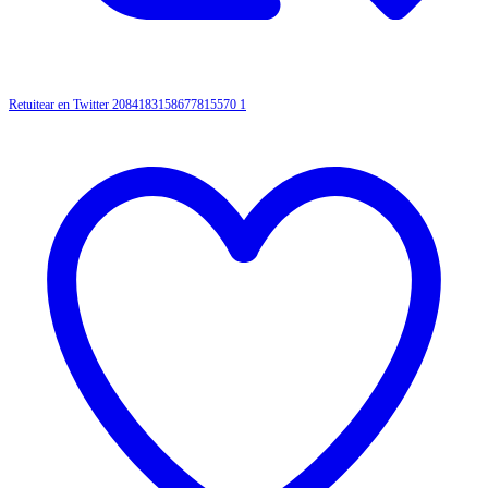
Retuitear en Twitter 2084183158677815570
1