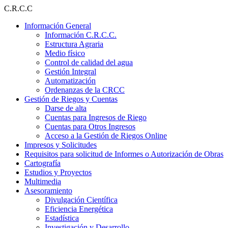
Ir
C.R.C.C
al
Información General
contenido
Información C.R.C.C.
Estructura Agraria
Medio físico
Control de calidad del agua
Gestión Integral
Automatización
Ordenanzas de la CRCC
Gestión de Riegos y Cuentas
Darse de alta
Cuentas para Ingresos de Riego
Cuentas para Otros Ingresos
Acceso a la Gestión de Riegos Online
Impresos y Solicitudes
Requisitos para solicitud de Informes o Autorización de Obras
Cartografía
Estudios y Proyectos
Multimedia
Asesoramiento
Divulgación Científica
Eficiencia Energética
Estadística
Investigación y Desarrollo