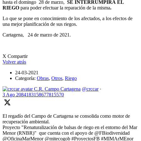
hasta el domingo 28 de marzo,
SE INTERRUMPIRÁ EL
RIEGO
para poder efectuar la reparación de la misma
.
Lo que se pone en conocimiento de los afectados, a los efectos de
una mejor planificación de sus riegos.
Cartagena, 24 de marzo de 2021.
X Compartir
Volver atrás
24-03-2021
Categoría:
Obras
,
Otros
,
Riego
C.R. Campo Cartagena
@crccar
·
3 Ago
2084183158677815570
El regadío del Campo de Cartagena se consolida como motor de
recuperación ambiental.
Proyecto "Renaturalización de balsas de riego en el entorno del Mar
Menor (RNBR)" que cuenta con el apoyo de @FBiodiversidad
@OficinaMarMenor @mitecogob #ProyectosFB #MIMArMEnor