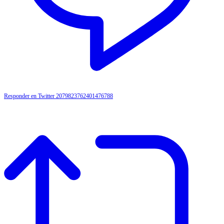
Responder en Twitter 2079823762401476788