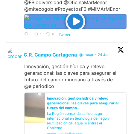
@FBiodiversidad @OficinaMarMenor
@mitecogob #ProyectosFB #MIMArMEnor
1
6
Twitter
C.R. Campo Cartagena
@crccar
·
24 Jul
Innovación, gestión hídrica y relevo
generacional: las claves para asegurar el
futuro del campo murciano a través de
@elperiodico
Innovación, gestión hídrica y relevo
generacional: las claves para asegurar el
futuro del campo...
La Región consolida su liderazgo
internacional en tecnología de riego y
reutilización del agua mientras el
Gobierno...
www.elperiodico.com