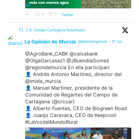
2
3
Twitter
C.R. Campo Cartagena Retuiteado
La Opinión de Murcia
@diariolaopinion
·
21 Jul
@AgroBank_CABK @caixabank
@OlgaGarcasaz1 @JBuendiaGomez
@regiondemurcia En ella participan:
👤 Andrés Antonio Martínez, director del
@imida_murcia
👤 Manuel Martínez, presidente de la
Comunidad de Regantes del Campo de
Cartagena (@crccar)
👤 Alberto Fuentes, CEO de Biogreen Road
👤 Juanjo Caravaca, CEO de Keepcool
#LaVozdelMundoRural