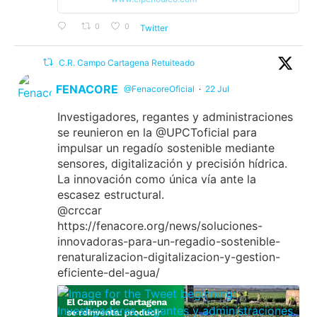
0
0
Twitter
C.R. Campo Cartagena Retuiteado
FENACORE
@FenacoreOficial
·
22 Jul
Investigadores, regantes y administraciones
se reunieron en la @UPCToficial para
impulsar un regadío sostenible mediante
sensores, digitalización y precisión hídrica.
La innovación como única vía ante la
escasez estructural.
@crccar
https://fenacore.org/news/soluciones-
innovadoras-para-un-regadio-sostenible-
renaturalizacion-digitalizacion-y-gestion-
eficiente-del-agua/