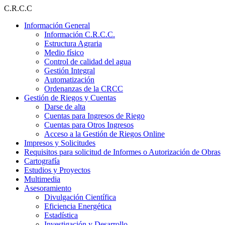
Ir
C.R.C.C
al
Información General
contenido
Información C.R.C.C.
Estructura Agraria
Medio físico
Control de calidad del agua
Gestión Integral
Automatización
Ordenanzas de la CRCC
Gestión de Riegos y Cuentas
Darse de alta
Cuentas para Ingresos de Riego
Cuentas para Otros Ingresos
Acceso a la Gestión de Riegos Online
Impresos y Solicitudes
Requisitos para solicitud de Informes o Autorización de Obras
Cartografía
Estudios y Proyectos
Multimedia
Asesoramiento
Divulgación Científica
Eficiencia Energética
Estadística
Investigación y Desarrollo