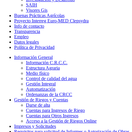
SAIH
Visores Gis
Buenas Prácticas Agrícolas
Proyecto Interreg Euro-MED Clepsydra
Info de contacto
Transparencia
Empleo
Datos legales
Política de Privacidad
Información General
Información C.R.C.C.
Estructura Agraria
Medio físico
Control de calidad del agua
Gestión Integral
Automatización
Ordenanzas de la CRCC
Gestión de Riegos y Cuentas
Darse de alta
Cuentas para Ingresos de Riego
Cuentas para Otros Ingresos
Acceso a la Gestión de Riegos Online
Impresos y Solicitudes
Requisitos para solicitud de Informes o Autorización de Obras