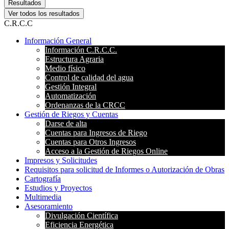
Resultados
Ver todos los resultados
C.R.C.C
Información General
Información C.R.C.C.
Estructura Agraria
Medio físico
Control de calidad del agua
Gestión Integral
Automatización
Ordenanzas de la CRCC
Gestión de Riegos y Cuentas
Darse de alta
Cuentas para Ingresos de Riego
Cuentas para Otros Ingresos
Acceso a la Gestión de Riegos Online
Impresos y Solicitudes
Requisitos para solicitud de Informes o Autorización de Obras
Cartografía
Estudios y Proyectos
Multimedia
Asesoramiento
Divulgación Científica
Eficiencia Energética