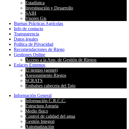
Estadística
Investigación y Desarrollo
SAIH
Visores Gis
Buenas Prácticas Agrícolas
Info de contacto
Transparencia
Datos legales
Política de Privacidad
Recomendaciones de Riego
Gestiones Online
Acceso a la App. de Gestión de Riegos
Enlaces Externos
El tiempo (aemet)
Asesoramiento Riegos
SCRATS
Embalses cabecera del Tajo
Información General
Información C.R.C.C.
Estructura Agraria
Medio físico
Control de calidad del agua
Gestión Integral
Automatización