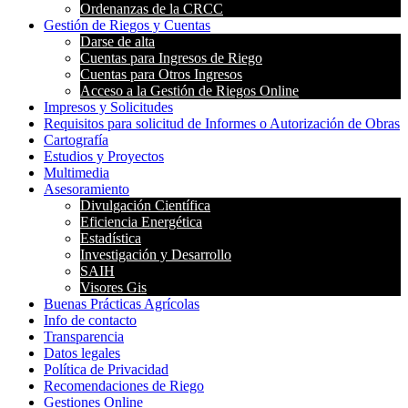
Ordenanzas de la CRCC
Gestión de Riegos y Cuentas
Darse de alta
Cuentas para Ingresos de Riego
Cuentas para Otros Ingresos
Acceso a la Gestión de Riegos Online
Impresos y Solicitudes
Requisitos para solicitud de Informes o Autorización de Obras
Cartografía
Estudios y Proyectos
Multimedia
Asesoramiento
Divulgación Científica
Eficiencia Energética
Estadística
Investigación y Desarrollo
SAIH
Visores Gis
Buenas Prácticas Agrícolas
Info de contacto
Transparencia
Datos legales
Política de Privacidad
Recomendaciones de Riego
Gestiones Online