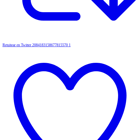
Retuitear en Twitter 2084183158677815570
1