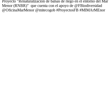
Proyecto "Renaturalización de balsas de riego en el entorno del Mar
Menor (RNBR)" que cuenta con el apoyo de @FBiodiversidad
@OficinaMarMenor @mitecogob #ProyectosFB #MIMArMEnor