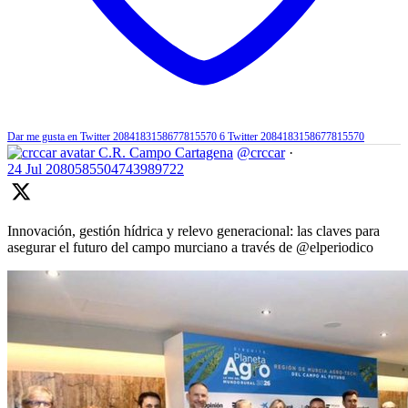
Dar me gusta en Twitter 2084183158677815570
6
Twitter
2084183158677815570
C.R. Campo Cartagena
@crccar
·
24 Jul
2080585504743989722
Innovación, gestión hídrica y relevo generacional: las claves para
asegurar el futuro del campo murciano a través de @elperiodico