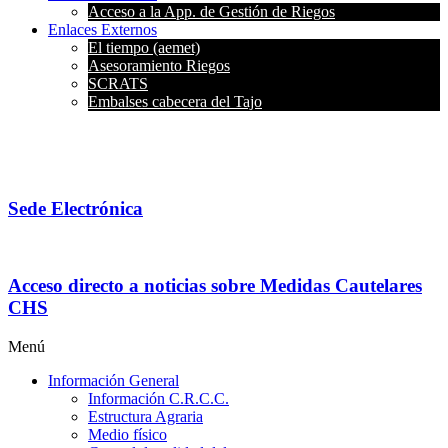
Acceso a la App. de Gestión de Riegos
Enlaces Externos
El tiempo (aemet)
Asesoramiento Riegos
SCRATS
Embalses cabecera del Tajo
Sede Electrónica
Acceso directo a noticias sobre Medidas Cautelares
CHS
Menú
Información General
Información C.R.C.C.
Estructura Agraria
Medio físico