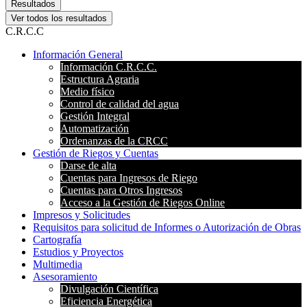
Resultados
Ver todos los resultados
C.R.C.C
Información General
Información C.R.C.C.
Estructura Agraria
Medio físico
Control de calidad del agua
Gestión Integral
Automatización
Ordenanzas de la CRCC
Gestión de Riegos y Cuentas
Darse de alta
Cuentas para Ingresos de Riego
Cuentas para Otros Ingresos
Acceso a la Gestión de Riegos Online
Impresos y Solicitudes
Requisitos para solicitud de Informes o Autorización de Obras
Cartografía
Estudios y Proyectos
Multimedia
Asesoramiento
Divulgación Científica
Eficiencia Energética