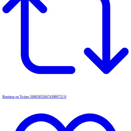
Retuitear en Twitter 2080585504743989722
0