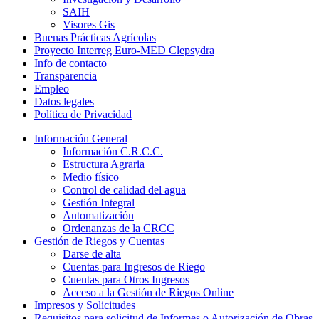
SAIH
Visores Gis
Buenas Prácticas Agrícolas
Proyecto Interreg Euro-MED Clepsydra
Info de contacto
Transparencia
Empleo
Datos legales
Política de Privacidad
Información General
Información C.R.C.C.
Estructura Agraria
Medio físico
Control de calidad del agua
Gestión Integral
Automatización
Ordenanzas de la CRCC
Gestión de Riegos y Cuentas
Darse de alta
Cuentas para Ingresos de Riego
Cuentas para Otros Ingresos
Acceso a la Gestión de Riegos Online
Impresos y Solicitudes
Requisitos para solicitud de Informes o Autorización de Obras