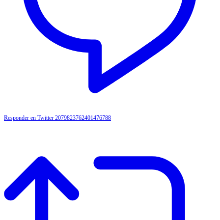
Responder en Twitter 2079823762401476788