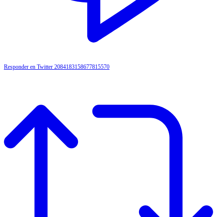
Responder en Twitter 2084183158677815570