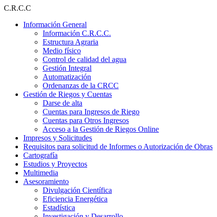
Ir
C.R.C.C
al
Información General
contenido
Información C.R.C.C.
Estructura Agraria
Medio físico
Control de calidad del agua
Gestión Integral
Automatización
Ordenanzas de la CRCC
Gestión de Riegos y Cuentas
Darse de alta
Cuentas para Ingresos de Riego
Cuentas para Otros Ingresos
Acceso a la Gestión de Riegos Online
Impresos y Solicitudes
Requisitos para solicitud de Informes o Autorización de Obras
Cartografía
Estudios y Proyectos
Multimedia
Asesoramiento
Divulgación Científica
Eficiencia Energética
Estadística
Investigación y Desarrollo