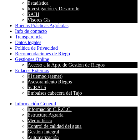
Estadística
Investigación y Desarrollo
SAIH
Visores Gis
Buenas Prácticas Agrícolas
Info de contacto
Transparencia
Datos legales
Política de Privacidad
Recomendaciones de Riego
Gestiones Online
Acceso a la App. de Gestión de Riegos
Enlaces Externos
El tiempo (aemet)
Asesoramiento Riegos
SCRATS
Embalses cabecera del Tajo
Información General
Información C.R.C.C.
Estructura Agraria
Medio físico
Control de calidad del agua
Gestión Integral
Automatización