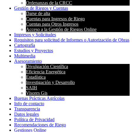
Ordenanzas de la CRCC
Gestión de Riegos y Cuentas
Darse de alta
Cuentas para Ingresos de Riego
Cuentas para Otros Ingresos
Acceso a la Gestión de Riegos Online
Impresos y Solicitudes
Requisitos para solicitud de Informes o Autorización de Obras
Cartografía
Estudios y Proyectos
Multimedia
Asesoramiento
Divulgación Científica
Eficiencia Energética
Estadística
Investigación y Desarrollo
SAIH
Visores Gis
Buenas Prácticas Agrícolas
Info de contacto
Transparencia
Datos legales
Política de Privacidad
Recomendaciones de Riego
Gestiones Online