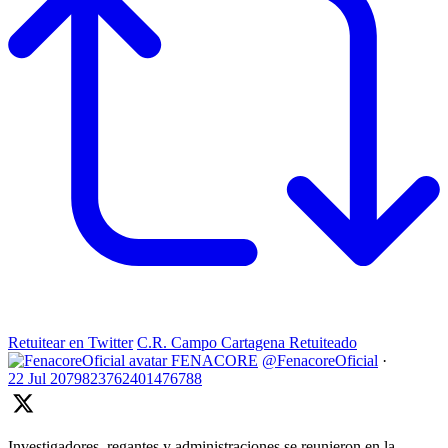
Retuitear en Twitter
C.R. Campo Cartagena Retuiteado
FENACORE
@FenacoreOficial
·
22 Jul
2079823762401476788
Investigadores, regantes y administraciones se reunieron en la