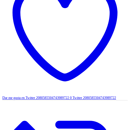
Dar me gusta en Twitter 2080585504743989722
0
Twitter
2080585504743989722