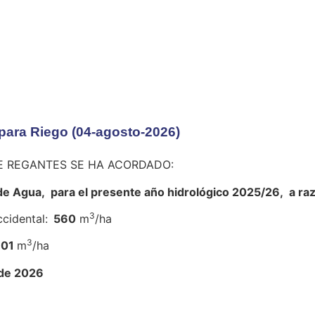
ara Riego (04-agosto-2026)
E REGANTES SE HA ACORDADO:
de Agua, para el presente año hidrológico 2025/26, a ra
3
cidental:
560
m
/ha
3
301
m
/ha
 de 2026