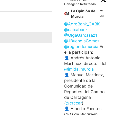
Cartagena Retuiteado
La Opinión de
21
Jul
Murcia
@AgroBank_CABK
@caixabank
@OlgaGarcasaz1
@JBuendiaGomez
@regiondemurcia
En
ella participan:
👤 Andrés Antonio
Martínez, director del
@imida_murcia
👤 Manuel Martínez,
presidente de la
Comunidad de
Regantes del Campo
de Cartagena
(
@crccar
)
👤 Alberto Fuentes,
CEO de Biogreen