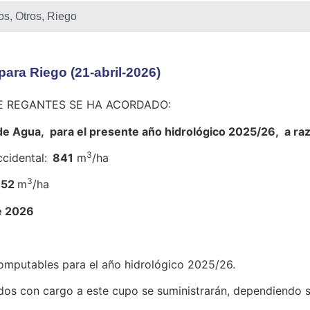
os
,
Otros
,
Riego
ra Riego (21-abril-2026)
E REGANTES SE HA ACORDADO:
de Agua, para el presente año hidrológico 2025/26, a ra
3
cidental:
841
m
/ha
3
452
m
/ha
de 2026
mputables para el año hidrológico 2025/26.
os con cargo a este cupo se suministrarán, dependiendo si