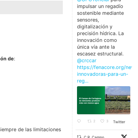
impulsar un regadío
sostenible mediante
sensores,
digitalización y
precisión hídrica. La
innovación como
única vía ante la
escasez estructural.
zón de
:
@crccar
https://fenacore.org/news
innovadoras-para-un-
reg...
2
3
Twitter
empre de las limitaciones
C.R. Campo