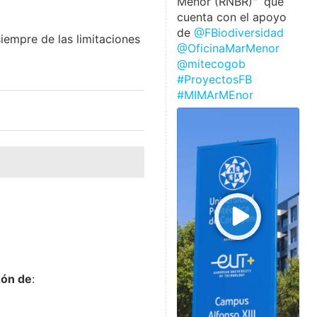
Menor (RNBR)" que
cuenta con el apoyo
de
@FBiodiversidad
empre de las limitaciones
@OficinaMarMenor
@mitecogob
#ProyectosFB
#MIMArMEnor
zón de
: