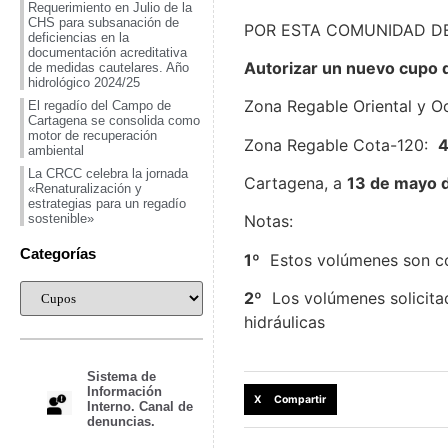
Requerimiento en Julio de la
CHS para subsanación de
POR ESTA COMUNIDAD D
deficiencias en la
documentación acreditativa
Autorizar un nuevo cupo 
de medidas cautelares. Año
hidrológico 2024/25
Zona Regable Oriental y Oc
El regadío del Campo de
Cartagena se consolida como
motor de recuperación
Zona Regable Cota-120:
ambiental
La CRCC celebra la jornada
Cartagena, a
13 de mayo 
«Renaturalización y
estrategias para un regadío
sostenible»
Notas:
Categorías
1º
Estos volúmenes son co
2º
Los volúmenes solicitad
hidráulicas
Sistema de
Información
X Compartir
Interno. Canal de
denuncias.