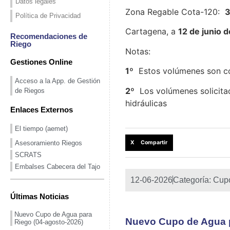
Datos legales
Zona Regable Cota-120:
Política de Privacidad
Cartagena, a
12 de junio 
Recomendaciones de
Riego
Notas:
Gestiones Online
1º
Estos volúmenes son co
Acceso a la App. de Gestión
2º
Los volúmenes solicitad
de Riegos
hidráulicas
Enlaces Externos
El tiempo (aemet)
Asesoramiento Riegos
X Compartir
SCRATS
Embalses Cabecera del Tajo
12-06-2026
Categoría:
Cup
Últimas Noticias
Nuevo Cupo de Agua para
Nuevo Cupo de Agua p
Riego (04-agosto-2026)