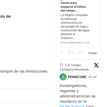
claves para
asegurar el futuro
del campo...
La Región consolida
zón de
:
su liderazgo
internacional en
tecnología de riego y
reutilización del agua
mientras el
Gobierno...
www.elperiodico.com
0
0
Twitter
C.R. Campo
Cartagena Retuiteado
empre de las limitaciones
FENACORE
22 Jul
Investigadores,
regantes y
administraciones se
reunieron en la
@UPCToficial
para