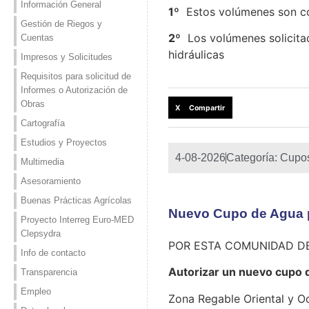
Información General
1º
Estos volúmenes son co
Gestión de Riegos y
2º
Los volúmenes solicitad
Cuentas
hidráulicas
Impresos y Solicitudes
Requisitos para solicitud de
Informes o Autorización de
Obras
X Compartir
Cartografía
Estudios y Proyectos
4-08-2026
Categoría:
Cupo
Multimedia
Asesoramiento
Buenas Prácticas Agrícolas
Nuevo Cupo de Agua p
Proyecto Interreg Euro-MED
Clepsydra
POR ESTA COMUNIDAD D
Info de contacto
Autorizar un nuevo cupo 
Transparencia
Empleo
Zona Regable Oriental y Oc