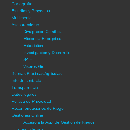
Multimedia
Cartografía
Asesoramiento
Estudios y Proyectos
Divulgación Científica
Multimedia
Eficiencia Energética
Asesoramiento
Estadística
Divulgación Científica
Investigación y Desarrollo
Eficiencia Energética
SAIH
Estadística
Visores Gis
Investigación y Desarrollo
Buenas Prácticas Agrícolas
SAIH
Proyecto Interreg Euro-MED Clepsydra
Visores Gis
Info de contacto
Buenas Prácticas Agrícolas
Transparencia
Info de contacto
Empleo
Transparencia
Datos legales
Datos legales
Política de Privacidad
Política de Privacidad
Información General
Recomendaciones de Riego
Información C.R.C.C.
Gestiones Online
Estructura Agraria
Acceso a la App. de Gestión de Riegos
Medio físico
Enlaces Externos