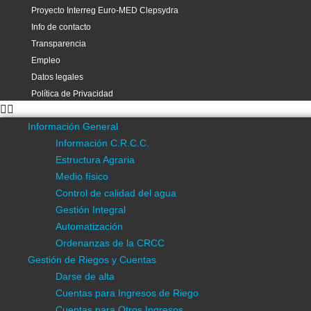
Proyecto Interreg Euro-MED Clepsydra
Cartografía
Info de contacto
Estudios y Proyectos
Transparencia
Multimedia
Empleo
Asesoramiento
Datos legales
Divulgación Científica
Política de Privacidad
Eficiencia Energética
Estadística
Información General
Investigación y Desarrollo
Información C.R.C.C.
SAIH
Estructura Agraria
Visores Gis
Medio físico
Buenas Prácticas Agrícolas
Control de calidad del agua
Info de contacto
Gestión Integral
Transparencia
Automatización
Datos legales
Ordenanzas de la CRCC
Política de Privacidad
Gestión de Riegos y Cuentas
Recomendaciones de Riego
Darse de alta
Gestiones Online
Cuentas para Ingresos de Riego
Acceso a la App. de Gestión de Riegos
Cuentas para Otros Ingresos