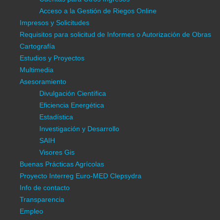
Enlaces Externos
Acceso a la Gestión de Riegos Online
El tiempo (aemet)
Impresos y Solicitudes
Asesoramiento Riegos
Requisitos para solicitud de Informes o Autorización de Obras
SCRATS
Cartografía
Embalses cabecera del Tajo
Estudios y Proyectos
Multimedia
Información General
Asesoramiento
Información C.R.C.C.
Divulgación Científica
Estructura Agraria
Eficiencia Energética
Medio físico
Estadística
Control de calidad del agua
Investigación y Desarrollo
Gestión Integral
SAIH
Visores Gis
Automatización
Buenas Prácticas Agrícolas
Ordenanzas de la CRCC
Proyecto Interreg Euro-MED Clepsydra
Gestión de Riegos y Cuentas
Info de contacto
Darse de alta
Transparencia
Cuentas para Ingresos de Riego
Empleo
Cuentas para Otros Ingresos