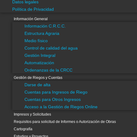
Datos legales
Acceso a la Gestión de Riegos Online
Política de Privacidad
Impresos y Solicitudes
Requisitos para solicitud de Informes o Autorización de Obras
Información General
Información C.R.C.C.
Cartografía
Estructura Agraria
Estudios y Proyectos
Medio físico
Multimedia
Control de calidad del agua
Asesoramiento
Gestión Integral
Divulgación Científica
Automatización
Eficiencia Energética
Ordenanzas de la CRCC
Estadística
Gestión de Riegos y Cuentas
Investigación y Desarrollo
Darse de alta
SAIH
Cuentas para Ingresos de Riego
Visores Gis
Cuentas para Otros Ingresos
Buenas Prácticas Agrícolas
Acceso a la Gestión de Riegos Online
Info de contacto
Impresos y Solicitudes
Transparencia
Requisitos para solicitud de Informes o Autorización de Obras
Datos legales
Cartografía
Política de Privacidad
Estudios y Proyectos