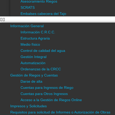
Menú
Asesoramiento Riegos
SCRATS
Información General
Embalses cabecera del Tajo
Información C.R.C.C.
Estructura Agraria
Información General
Medio físico
Información C.R.C.C.
Control de calidad del agua
Estructura Agraria
Gestión Integral
Medio físico
Automatización
Control de calidad del agua
Ordenanzas de la CRCC
Gestión Integral
Gestión de Riegos y Cuentas
Automatización
Darse de alta
Ordenanzas de la CRCC
Cuentas para Ingresos de Riego
Gestión de Riegos y Cuentas
Cuentas para Otros Ingresos
Darse de alta
Acceso a la Gestión de Riegos Online
Cuentas para Ingresos de Riego
Impresos y Solicitudes
Cuentas para Otros Ingresos
Requisitos para solicitud de Informes o Autorización de Obras
Acceso a la Gestión de Riegos Online
Cartografía
Impresos y Solicitudes
Estudios y Proyectos
Requisitos para solicitud de Informes o Autorización de Obras