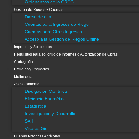
Ordenanzas de la CRCC
Ir
Search
Gestión de Riegos y Cuentas
al
...
Darse de alta
contenido
C.R.C.C
Cuentas para Ingresos de Riego
Información General
Cuentas para Otros Ingresos
Acceso a la Gestión de Riegos Online
Información C.R.C.C.
Impresos y Solicitudes
Estructura Agraria
Requisitos para solicitud de Informes o Autorización de Obras
Medio físico
Cartografía
Control de calidad del agua
Estudios y Proyectos
Gestión Integral
Multimedia
Automatización
Asesoramiento
Ordenanzas de la CRCC
Divulgación Científica
Gestión de Riegos y Cuentas
Eficiencia Energética
Darse de alta
Estadística
Cuentas para Ingresos de Riego
Investigación y Desarrollo
Cuentas para Otros Ingresos
SAIH
Acceso a la Gestión de Riegos Online
Visores Gis
Impresos y Solicitudes
Buenas Prácticas Agrícolas
Requisitos para solicitud de Informes o Autorización de Obras