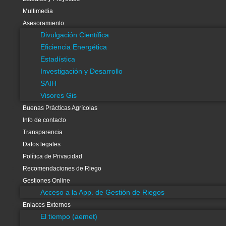
Recomendaciones de Riego
Multimedia
Gestiones Online
Asesoramiento
Acceso a la App. de Gestión de Riegos
Divulgación Científica
Enlaces Externos
Eficiencia Energética
El tiempo (aemet)
Estadística
Asesoramiento Riegos
Investigación y Desarrollo
SCRATS
SAIH
Embalses cabecera del Tajo
Visores Gis
Buenas Prácticas Agrícolas
Info de contacto
Transparencia
Datos legales
Política de Privacidad
Sede Electrónica
Recomendaciones de Riego
Gestiones Online
Acceso a la App. de Gestión de Riegos
Enlaces Externos
Acceso directo a noticias sobre Medidas Ca
El tiempo (aemet)