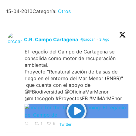
15-04-2010
Categoría:
Otros
C.R. Campo Cartagena
@crccar
·
3 Ago
El regadío del Campo de Cartagena se
consolida como motor de recuperación
ambiental.
Proyecto "Renaturalización de balsas de
riego en el entorno del Mar Menor (RNBR)"
que cuenta con el apoyo de
@FBiodiversidad @OficinaMarMenor
@mitecogob #ProyectosFB #MIMArMEnor
1
6
Twitter