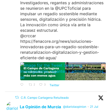
Investigadores, regantes y administraciones
se reunieron en la @UPCToficial para
impulsar un regadío sostenible mediante
sensores, digitalización y precisión hídrica.
La innovación como única vía ante la
escasez estructural.
@crccar
https://fenacore.org/news/soluciones-
innovadoras-para-un-regadio-sostenible-
renaturalizacion-digitalizacion-y-gestion-
eficiente-del-agua/
2
3
Twitter
C.R. Campo Cartagena Retuiteado
La Opinión de Murcia
@diariolaopinion
·
21 Jul