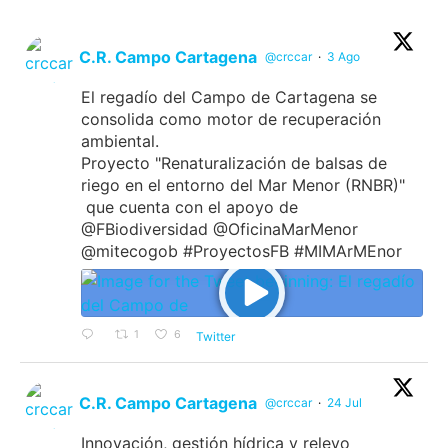
C.R. Campo Cartagena
@crccar
·
3 Ago
El regadío del Campo de Cartagena se
consolida como motor de recuperación
ambiental.
Proyecto "Renaturalización de balsas de
riego en el entorno del Mar Menor (RNBR)"
que cuenta con el apoyo de
@FBiodiversidad @OficinaMarMenor
@mitecogob #ProyectosFB #MIMArMEnor
1
6
Twitter
C.R. Campo Cartagena
@crccar
·
24 Jul
Innovación, gestión hídrica y relevo