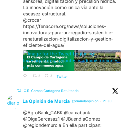
sensores, digitalización y precisión hídrica.
La innovación como única vía ante la
escasez estructural.
@crccar
https://fenacore.org/news/soluciones-
innovadoras-para-un-regadio-sostenible-
renaturalizacion-digitalizacion-y-gestion-
eficiente-del-agua/
2
3
Twitter
C.R. Campo Cartagena Retuiteado
La Opinión de Murcia
@diariolaopinion
·
21 Jul
@AgroBank_CABK @caixabank
@OlgaGarcasaz1 @JBuendiaGomez
@regiondemurcia En ella participan: