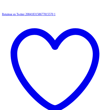
Retuitear en Twitter 2084183158677815570
1