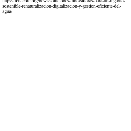
https://fenacore.org/news/soluciones-innovadoras-para-un-regadio-
sostenible-renaturalizacion-digitalizacion-y-gestion-eficiente-del-
agua/