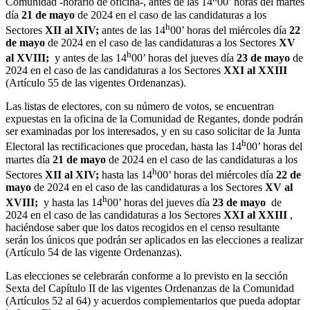
Comunidad -horario de oficina-, antes de las 14
00’ horas del martes
día
21 de mayo
de 2024 en el caso de las candidaturas a los
h
Sectores
XII al XIV;
antes de las 14
00’ horas del miércoles día
22
de mayo
de 2024 en el caso de las candidaturas a los Sectores
XV
h
al XVIII;
y antes de las 14
00’ horas del jueves día
23 de mayo
de
2024 en el caso de las candidaturas a los Sectores
XXI al XXIII
(Artículo 55 de las vigentes Ordenanzas).
Las listas de electores, con su número de votos, se encuentran
expuestas en la oficina de la Comunidad de Regantes, donde podrán
ser examinadas por los interesados, y en su caso solicitar de la Junta
h
Electoral las rectificaciones que procedan, hasta las 14
00’ horas del
martes día
21 de mayo
de 2024 en el caso de las candidaturas a los
h
Sectores
XII al XIV;
hasta las 14
00’ horas del miércoles día
22 de
mayo
de 2024 en el caso de las candidaturas a los Sectores
XV al
h
XVIII;
y hasta las 14
00’ horas del jueves día
23 de mayo
de
2024 en el caso de las candidaturas a los Sectores
XXI al XXIII
,
haciéndose saber que los datos recogidos en el censo resultante
serán los únicos que podrán ser aplicados en las elecciones a realizar
(Artículo 54 de las vigente Ordenanzas).
Las elecciones se celebrarán conforme a lo previsto en la sección
Sexta del Capítulo II de las vigentes Ordenanzas de la Comunidad
(Artículos 52 al 64) y acuerdos complementarios que pueda adoptar