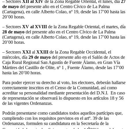
– Sectores
XII al XIV
de la Zona Regable Oriental, el lunes, día
27
de mayo
del presente año en el Centro Cívico de La Palma
(Cartagena), en calle Alberto Colao, nº 19, desde las 17’00 hasta las
20’00 horas.
– Sectores
XV al XVIII
de la Zona Regable Oriental, el martes, día
28 de mayo
del presente año en el Centro Cívico de La Palma
(Cartagena), en calle Alberto Colao, nº 19, desde las 17’00 hasta las
20’00 horas.
– Sectores
XXI
al
XXIII
de la Zona Regable Occidental, el
miércoles, día
29 de mayo
del presente año en el Salón de Actos de
Caja Rural Regional San Agustín de Fuente Álamo, en Gran Vía
Mártires del Castillo de Olite, nº 1 , Fuente Álamo, desde las 17’00
hasta las 20’00 horas.
Para poder ejercer su derecho al voto, los electores, deberán hallarse
correctamente inscritos en el Censo de la Comunidad, así como
acreditar su personalidad mediante presentación del D.N.I. En caso
de representación se observará lo dispuesto en los artículos 18 y 56
de las vigentes Ordenanzas.
Podrán presentarse como candidatos todos aquellos partícipes que,
cumpliendo con los requisitos previstos en el artº. 39 de las
Ordenanzas, formulen su candidatura en la Secretaría de la
h