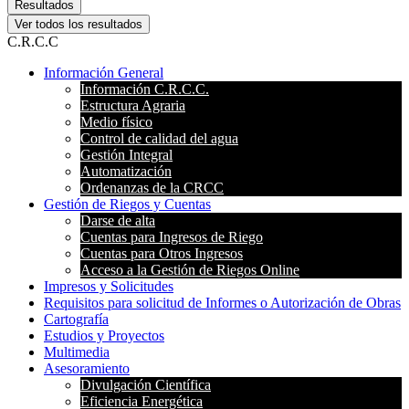
Resultados
Ver todos los resultados
C.R.C.C
Información General
Información C.R.C.C.
Estructura Agraria
Medio físico
Control de calidad del agua
Gestión Integral
Automatización
Ordenanzas de la CRCC
Gestión de Riegos y Cuentas
Darse de alta
Cuentas para Ingresos de Riego
Cuentas para Otros Ingresos
Acceso a la Gestión de Riegos Online
Impresos y Solicitudes
Requisitos para solicitud de Informes o Autorización de Obras
Cartografía
Estudios y Proyectos
Multimedia
Asesoramiento
Divulgación Científica
Eficiencia Energética