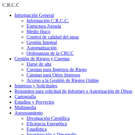
Ir
C.R.C.C
al
Información General
contenido
Información C.R.C.C.
Estructura Agraria
Medio físico
Control de calidad del agua
Gestión Integral
Automatización
Ordenanzas de la CRCC
Gestión de Riegos y Cuentas
Darse de alta
Cuentas para Ingresos de Riego
Cuentas para Otros Ingresos
Acceso a la Gestión de Riegos Online
Impresos y Solicitudes
Requisitos para solicitud de Informes o Autorización de Obras
Cartografía
Estudios y Proyectos
Multimedia
Asesoramiento
Divulgación Científica
Eficiencia Energética
Estadística
Investigación y Desarrollo