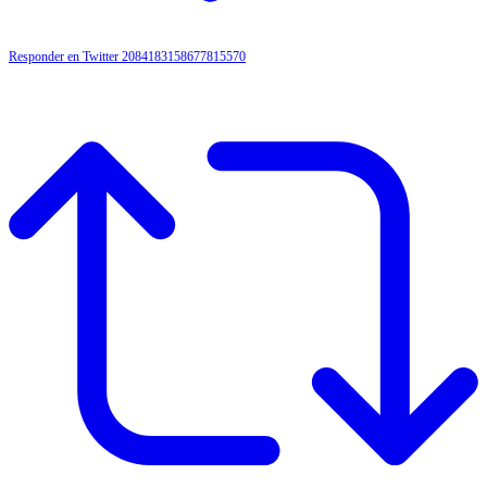
Responder en Twitter 2084183158677815570