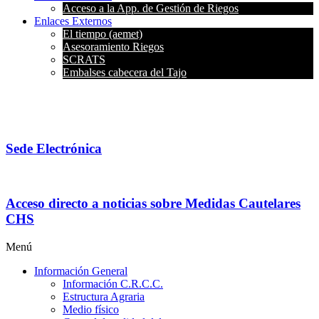
Acceso a la App. de Gestión de Riegos
Enlaces Externos
El tiempo (aemet)
Asesoramiento Riegos
SCRATS
Embalses cabecera del Tajo
Sede Electrónica
Acceso directo a noticias sobre Medidas Cautelares
CHS
Menú
Información General
Información C.R.C.C.
Estructura Agraria
Medio físico