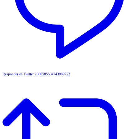
Responder en Twitter 2080585504743989722