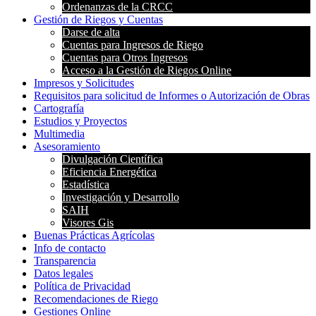
Ordenanzas de la CRCC
Gestión de Riegos y Cuentas
Darse de alta
Cuentas para Ingresos de Riego
Cuentas para Otros Ingresos
Acceso a la Gestión de Riegos Online
Impresos y Solicitudes
Requisitos para solicitud de Informes o Autorización de Obras
Cartografía
Estudios y Proyectos
Multimedia
Asesoramiento
Divulgación Científica
Eficiencia Energética
Estadística
Investigación y Desarrollo
SAIH
Visores Gis
Buenas Prácticas Agrícolas
Info de contacto
Transparencia
Datos legales
Política de Privacidad
Recomendaciones de Riego
Gestiones Online