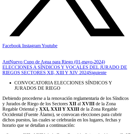
Facebook
Instagram
Youtube
Ant
Nuevo Cupo de Agua para Riego (01-mayo-2024)
ELECCIONES A SÍNDICOS Y VOCALES DEL JURADO DE
RIEGOS SECTORES XII, XIII Y XIV 2024
Siguiente
CONVOCATORIA ELECCIONES SÍNDICOS Y
JURADOS DE RIEGO
Debiendo procederse a la renovación reglamentaria de los Síndicos
y Jurados de Riego de los Sectores
XII
al
XVIII
de la Zona
Regable Oriental y
XXI, XXII Y XXIII
de la Zona Regable
Occidental (Fuente Álamo), se convocan elecciones para cubrir
dichos puestos, las cuales se celebrarán en los lugares, fechas y
horario que se detallan a continuación: