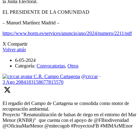
la Junta Electoral.
EL PRESIDENTE DE LA COMUNIDAD
– Manuel Martínez Madrid –
https://www.borm.es/services/anuncio/ano/2024/numero/2211/pdf
X Compartir
Volver atrás
6-05-2024
Categoría:
Convocatorias
,
Otros
C.R. Campo Cartagena
@crccar
·
3 Ago
2084183158677815570
El regadío del Campo de Cartagena se consolida como motor de
recuperación ambiental.
Proyecto "Renaturalización de balsas de riego en el entorno del Mar
Menor (RNBR)" que cuenta con el apoyo de @FBiodiversidad
@OficinaMarMenor @mitecogob #ProyectosFB #MIMArMEnor