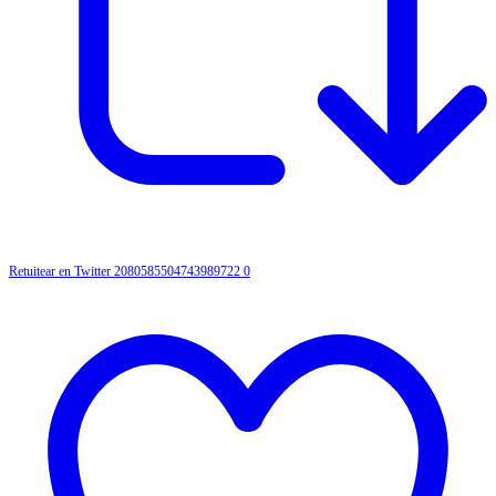
Retuitear en Twitter 2080585504743989722
0