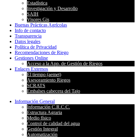
Estadística
Investigación y Desarrollo
SAIH
Visores Gis
Buenas Prácticas Agrícolas
Info de contacto
Transparencia
Datos legales
Política de Privacidad
Recomendaciones de Riego
Gestiones Online
Acceso a la App. de Gestión de Riegos
Enlaces Externos
El tiempo (aemet)
Asesoramiento Riegos
SCRATS
Embalses cabecera del Tajo
Información General
Información C.R.C.C.
Estructura Agraria
Medio físico
Control de calidad del agua
Gestión Integral
Automatización