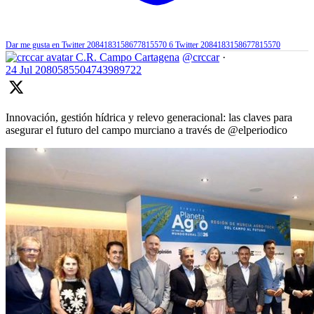
Dar me gusta en Twitter 2084183158677815570
6
Twitter
2084183158677815570
C.R. Campo Cartagena
@crccar
·
24 Jul
2080585504743989722
Innovación, gestión hídrica y relevo generacional: las claves para
asegurar el futuro del campo murciano a través de @elperiodico