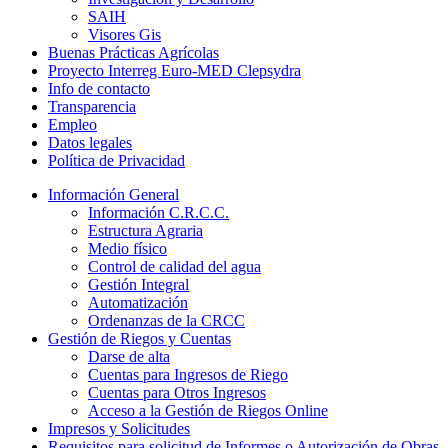
SAIH
Visores Gis
Buenas Prácticas Agrícolas
Proyecto Interreg Euro-MED Clepsydra
Info de contacto
Transparencia
Empleo
Datos legales
Política de Privacidad
Información General
Información C.R.C.C.
Estructura Agraria
Medio físico
Control de calidad del agua
Gestión Integral
Automatización
Ordenanzas de la CRCC
Gestión de Riegos y Cuentas
Darse de alta
Cuentas para Ingresos de Riego
Cuentas para Otros Ingresos
Acceso a la Gestión de Riegos Online
Impresos y Solicitudes
Requisitos para solicitud de Informes o Autorización de Obras