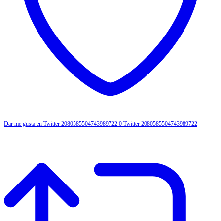
Dar me gusta en Twitter 2080585504743989722
0
Twitter
2080585504743989722