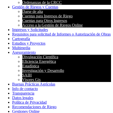
Ordenanzas de la CRCC
Gestión de Riegos y Cuentas
Darse de alta
Cuentas para Ingresos de Riego
Cuentas para Otros Ingresos
Acceso a la Gestión de Riegos Online
Impresos y Solicitudes
Requisitos para solicitud de Informes o Autorización de Obras
Cartografía
Estudios y Proyectos
Multimedia
Asesoramiento
Divulgación Científica
Eficiencia Energética
Estadística
Investigación y Desarrollo
SAIH
Visores Gis
Buenas Prácticas Agrícolas
Info de contacto
Transparencia
Datos legales
Política de Privacidad
Recomendaciones de Riego
Gestiones Online