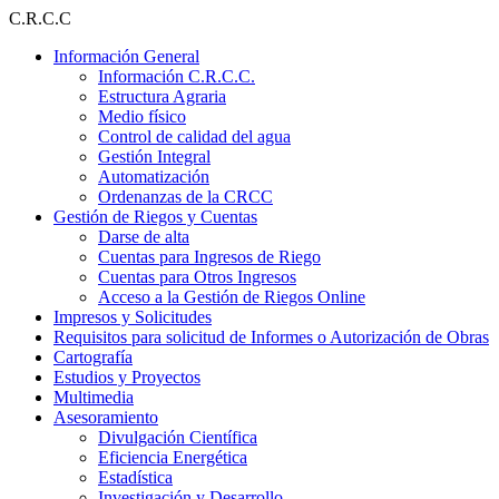
Ir
C.R.C.C
al
Información General
contenido
Información C.R.C.C.
Estructura Agraria
Medio físico
Control de calidad del agua
Gestión Integral
Automatización
Ordenanzas de la CRCC
Gestión de Riegos y Cuentas
Darse de alta
Cuentas para Ingresos de Riego
Cuentas para Otros Ingresos
Acceso a la Gestión de Riegos Online
Impresos y Solicitudes
Requisitos para solicitud de Informes o Autorización de Obras
Cartografía
Estudios y Proyectos
Multimedia
Asesoramiento
Divulgación Científica
Eficiencia Energética
Estadística
Investigación y Desarrollo