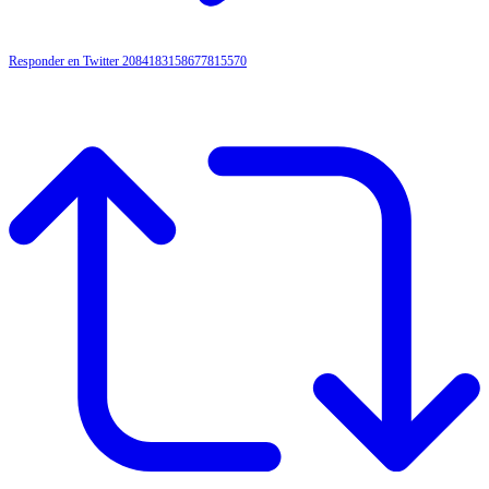
Responder en Twitter 2084183158677815570