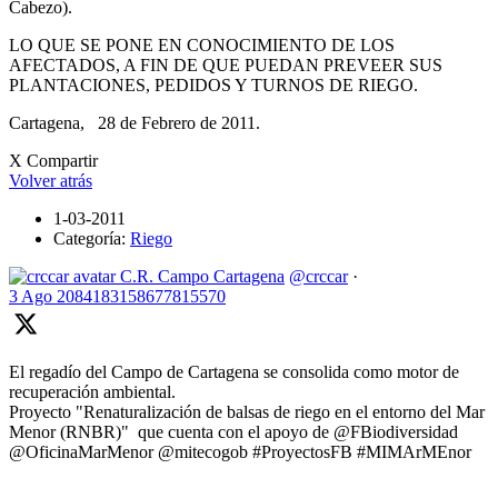
Cabezo).
LO QUE SE PONE EN CONOCIMIENTO DE LOS
AFECTADOS, A FIN DE QUE PUEDAN PREVEER SUS
PLANTACIONES, PEDIDOS Y TURNOS DE RIEGO.
Cartagena, 28 de Febrero de 2011.
X Compartir
Volver atrás
1-03-2011
Categoría:
Riego
C.R. Campo Cartagena
@crccar
·
3 Ago
2084183158677815570
El regadío del Campo de Cartagena se consolida como motor de
recuperación ambiental.
Proyecto "Renaturalización de balsas de riego en el entorno del Mar
Menor (RNBR)" que cuenta con el apoyo de @FBiodiversidad
@OficinaMarMenor @mitecogob #ProyectosFB #MIMArMEnor