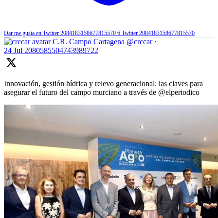
Dar me gusta en Twitter 2084183158677815570
6
Twitter
2084183158677815570
C.R. Campo Cartagena
@crccar
·
24 Jul
2080585504743989722
Innovación, gestión hídrica y relevo generacional: las claves para
asegurar el futuro del campo murciano a través de @elperiodico