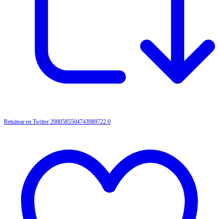
Retuitear en Twitter 2080585504743989722
0