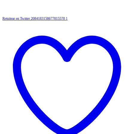
Retuitear en Twitter 2084183158677815570
1