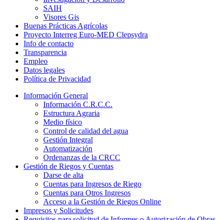
SAIH
Visores Gis
Buenas Prácticas Agrícolas
Proyecto Interreg Euro-MED Clepsydra
Info de contacto
Transparencia
Empleo
Datos legales
Política de Privacidad
Información General
Información C.R.C.C.
Estructura Agraria
Medio físico
Control de calidad del agua
Gestión Integral
Automatización
Ordenanzas de la CRCC
Gestión de Riegos y Cuentas
Darse de alta
Cuentas para Ingresos de Riego
Cuentas para Otros Ingresos
Acceso a la Gestión de Riegos Online
Impresos y Solicitudes
Requisitos para solicitud de Informes o Autorización de Obras