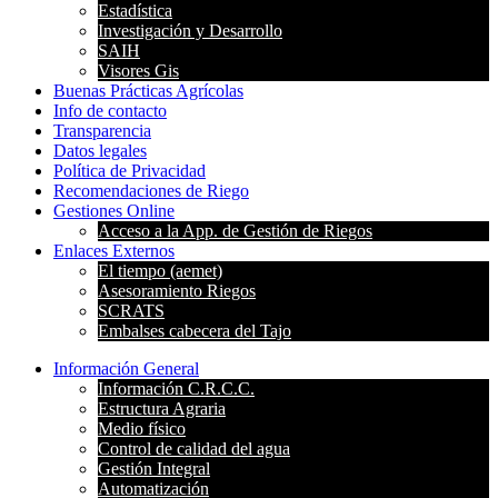
Estadística
Investigación y Desarrollo
SAIH
Visores Gis
Buenas Prácticas Agrícolas
Info de contacto
Transparencia
Datos legales
Política de Privacidad
Recomendaciones de Riego
Gestiones Online
Acceso a la App. de Gestión de Riegos
Enlaces Externos
El tiempo (aemet)
Asesoramiento Riegos
SCRATS
Embalses cabecera del Tajo
Información General
Información C.R.C.C.
Estructura Agraria
Medio físico
Control de calidad del agua
Gestión Integral
Automatización