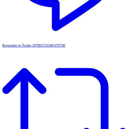
Responder en Twitter 2079823762401476788