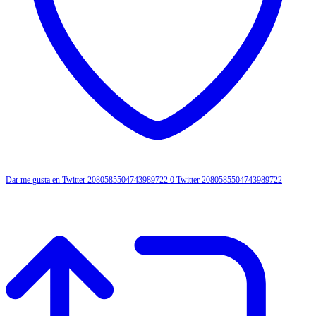
Dar me gusta en Twitter 2080585504743989722
0
Twitter
2080585504743989722