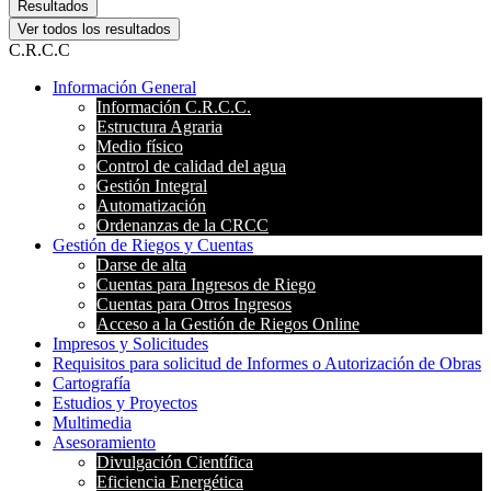
Resultados
Ver todos los resultados
C.R.C.C
Información General
Información C.R.C.C.
Estructura Agraria
Medio físico
Control de calidad del agua
Gestión Integral
Automatización
Ordenanzas de la CRCC
Gestión de Riegos y Cuentas
Darse de alta
Cuentas para Ingresos de Riego
Cuentas para Otros Ingresos
Acceso a la Gestión de Riegos Online
Impresos y Solicitudes
Requisitos para solicitud de Informes o Autorización de Obras
Cartografía
Estudios y Proyectos
Multimedia
Asesoramiento
Divulgación Científica
Eficiencia Energética