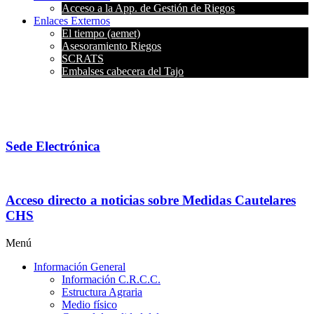
Acceso a la App. de Gestión de Riegos
Enlaces Externos
El tiempo (aemet)
Asesoramiento Riegos
SCRATS
Embalses cabecera del Tajo
Sede Electrónica
Acceso directo a noticias sobre Medidas Cautelares
CHS
Menú
Información General
Información C.R.C.C.
Estructura Agraria
Medio físico