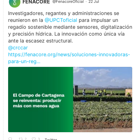
FENACORE
@FenacoreOficial
·
22 Jul
Investigadores, regantes y administraciones se
reunieron en la
@UPCToficial
para impulsar un
regadío sostenible mediante sensores, digitalización
y precisión hídrica. La innovación como única vía
ante la escasez estructural.
@crccar
https://fenacore.org/news/soluciones-innovadoras-
para-un-reg...
2
3
Twitter