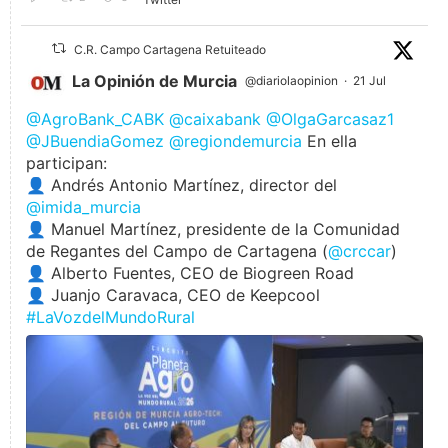
C.R. Campo Cartagena Retuiteado
La Opinión de Murcia
@diariolaopinion
·
21 Jul
@AgroBank_CABK
@caixabank
@OlgaGarcasaz1
@JBuendiaGomez
@regiondemurcia
En ella
participan:
👤 Andrés Antonio Martínez, director del
@imida_murcia
👤 Manuel Martínez, presidente de la Comunidad
de Regantes del Campo de Cartagena (
@crccar
)
👤 Alberto Fuentes, CEO de Biogreen Road
👤 Juanjo Caravaca, CEO de Keepcool
#LaVozdelMundoRural