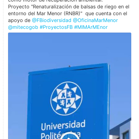
Proyecto "Renaturalización de balsas de riego en el
entorno del Mar Menor (RNBR)" que cuenta con el
apoyo de
@FBiodiversidad
@OficinaMarMenor
@mitecogob
#ProyectosFB
#MIMArMEnor