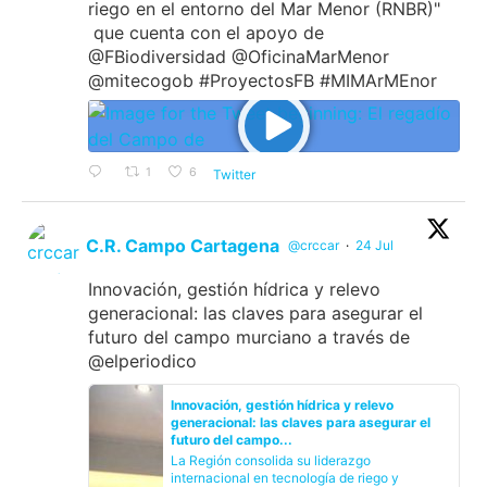
riego en el entorno del Mar Menor (RNBR)"
que cuenta con el apoyo de
@FBiodiversidad @OficinaMarMenor
@mitecogob #ProyectosFB #MIMArMEnor
1
6
Twitter
C.R. Campo Cartagena
@crccar
·
24 Jul
Innovación, gestión hídrica y relevo
generacional: las claves para asegurar el
futuro del campo murciano a través de
@elperiodico
Innovación, gestión hídrica y relevo
generacional: las claves para asegurar el
futuro del campo...
La Región consolida su liderazgo
internacional en tecnología de riego y