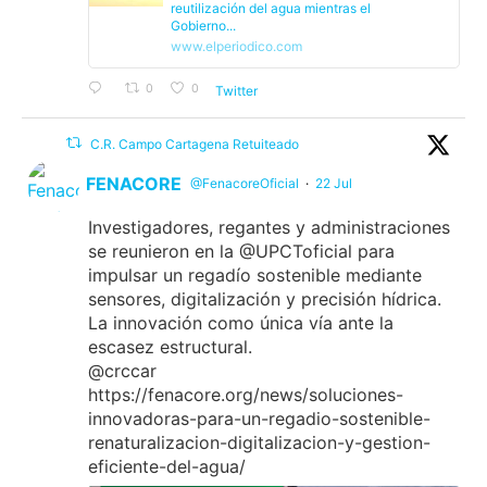
reutilización del agua mientras el
Gobierno...
www.elperiodico.com
0
0
Twitter
C.R. Campo Cartagena Retuiteado
FENACORE
@FenacoreOficial
·
22 Jul
Investigadores, regantes y administraciones
se reunieron en la @UPCToficial para
impulsar un regadío sostenible mediante
sensores, digitalización y precisión hídrica.
La innovación como única vía ante la
escasez estructural.
@crccar
https://fenacore.org/news/soluciones-
innovadoras-para-un-regadio-sostenible-
renaturalizacion-digitalizacion-y-gestion-
eficiente-del-agua/