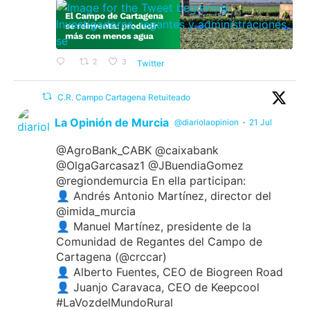
2
3
Twitter
C.R. Campo Cartagena Retuiteado
La Opinión de Murcia
@diariolaopinion
·
21 Jul
@AgroBank_CABK @caixabank
@OlgaGarcasaz1 @JBuendiaGomez
@regiondemurcia En ella participan:
👤 Andrés Antonio Martínez, director del
@imida_murcia
👤 Manuel Martínez, presidente de la
Comunidad de Regantes del Campo de
Cartagena (@crccar)
👤 Alberto Fuentes, CEO de Biogreen Road
👤 Juanjo Caravaca, CEO de Keepcool
#LaVozdelMundoRural