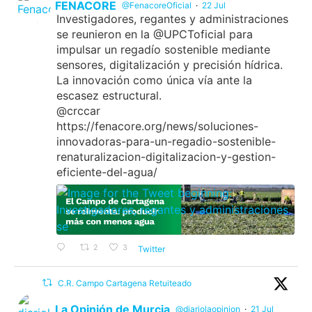
FENACORE
@FenacoreOficial
·
22 Jul
Investigadores, regantes y administraciones
se reunieron en la @UPCToficial para
impulsar un regadío sostenible mediante
sensores, digitalización y precisión hídrica.
La innovación como única vía ante la
escasez estructural.
@crccar
https://fenacore.org/news/soluciones-
innovadoras-para-un-regadio-sostenible-
renaturalizacion-digitalizacion-y-gestion-
eficiente-del-agua/
2
3
Twitter
C.R. Campo Cartagena Retuiteado
La Opinión de Murcia
@diariolaopinion
·
21 Jul