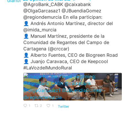
@AgroBank_CABK @caixabank
@OlgaGarcasaz1 @JBuendiaGomez
@regiondemurcia En ella participan:
👤 Andrés Antonio Martínez, director del
@imida_murcia
👤 Manuel Martínez, presidente de la
Comunidad de Regantes del Campo de
Cartagena (@crccar)
👤 Alberto Fuentes, CEO de Biogreen Road
👤 Juanjo Caravaca, CEO de Keepcool
#LaVozdelMundoRural
1
2
1
Twitter