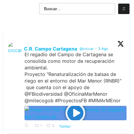
C.R. Campo Cartagena
@crccar
·
3 Ago
El regadío del Campo de Cartagena se
consolida como motor de recuperación
ambiental.
Proyecto "Renaturalización de balsas de
riego en el entorno del Mar Menor (RNBR)"
que cuenta con el apoyo de
@FBiodiversidad @OficinaMarMenor
@mitecogob #ProyectosFB #MIMArMEnor
1
5
Twitter