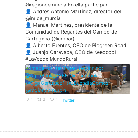
@regiondemurcia En ella participan:
👤 Andrés Antonio Martínez, director del
@imida_murcia
👤 Manuel Martínez, presidente de la
Comunidad de Regantes del Campo de
Cartagena (@crccar)
👤 Alberto Fuentes, CEO de Biogreen Road
👤 Juanjo Caravaca, CEO de Keepcool
#LaVozdelMundoRural
1
2
1
Twitter