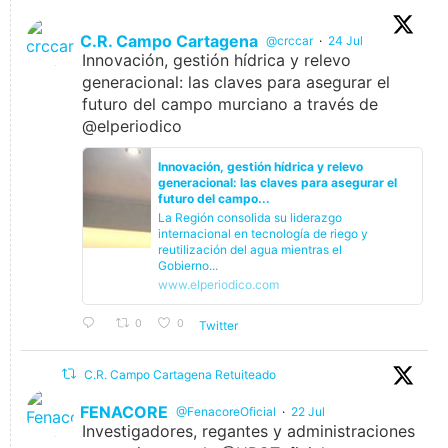
C.R. Campo Cartagena
@crccar
·
24 Jul
Innovación, gestión hídrica y relevo
generacional: las claves para asegurar el
futuro del campo murciano a través de
@elperiodico
Innovación, gestión hídrica y relevo
generacional: las claves para asegurar el
futuro del campo...
La Región consolida su liderazgo
internacional en tecnología de riego y
reutilización del agua mientras el
Gobierno...
www.elperiodico.com
0
0
Twitter
C.R. Campo Cartagena Retuiteado
FENACORE
@FenacoreOficial
·
22 Jul
Investigadores, regantes y administraciones