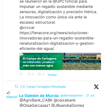
se reunieron en la @UPCToficial para
impulsar un regadío sostenible mediante
sensores, digitalización y precisión hídrica.
La innovación como única vía ante la
escasez estructural.
@crccar
https://fenacore.org/news/soluciones-
innovadoras-para-un-regadio-sostenible-
renaturalizacion-digitalizacion-y-gestion-
eficiente-del-agua/
2
3
Twitter
C.R. Campo Cartagena Retuiteado
La Opinión de Murcia
@diariolaopinion
·
21 Jul
@AgroBank_CABK @caixabank
@OlgaGarcasaz1 @JBuendiaGomez