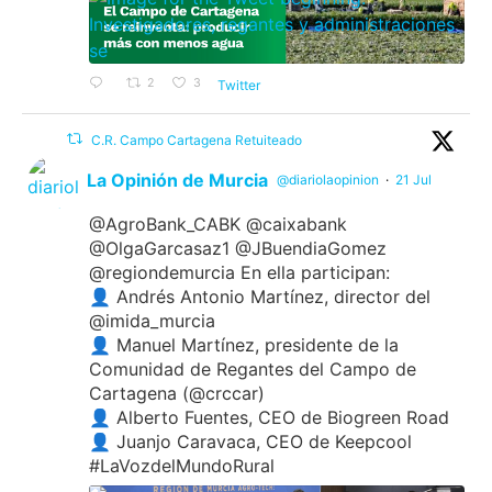
2
3
Twitter
C.R. Campo Cartagena Retuiteado
La Opinión de Murcia
@diariolaopinion
·
21 Jul
@AgroBank_CABK @caixabank
@OlgaGarcasaz1 @JBuendiaGomez
@regiondemurcia En ella participan:
👤 Andrés Antonio Martínez, director del
@imida_murcia
👤 Manuel Martínez, presidente de la
Comunidad de Regantes del Campo de
Cartagena (@crccar)
👤 Alberto Fuentes, CEO de Biogreen Road
👤 Juanjo Caravaca, CEO de Keepcool
#LaVozdelMundoRural