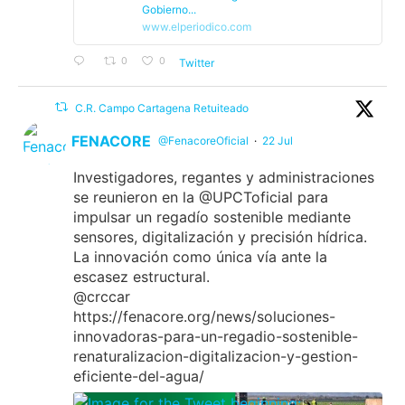
Gobierno...
www.elperiodico.com
0
0
Twitter
C.R. Campo Cartagena Retuiteado
FENACORE
@FenacoreOficial
·
22 Jul
Investigadores, regantes y administraciones
se reunieron en la @UPCToficial para
impulsar un regadío sostenible mediante
sensores, digitalización y precisión hídrica.
La innovación como única vía ante la
escasez estructural.
@crccar
https://fenacore.org/news/soluciones-
innovadoras-para-un-regadio-sostenible-
renaturalizacion-digitalizacion-y-gestion-
eficiente-del-agua/