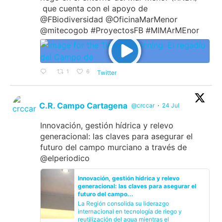
que cuenta con el apoyo de
@FBiodiversidad @OficinaMarMenor
@mitecogob #ProyectosFB #MIMArMEnor
1
6
Twitter
C.R. Campo Cartagena
@crccar
·
24 Jul
Innovación, gestión hídrica y relevo
generacional: las claves para asegurar el
futuro del campo murciano a través de
@elperiodico
Innovación, gestión hídrica y relevo
generacional: las claves para asegurar el
futuro del campo...
La Región consolida su liderazgo
internacional en tecnología de riego y
reutilización del agua mientras el