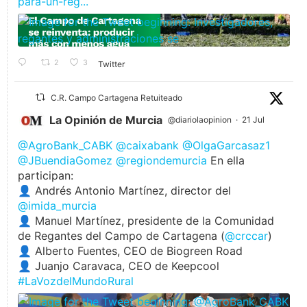
para-un-reg...
2
3
Twitter
C.R. Campo Cartagena Retuiteado
La Opinión de Murcia
@diariolaopinion
·
21 Jul
@AgroBank_CABK
@caixabank
@OlgaGarcasaz1
@JBuendiaGomez
@regiondemurcia
En ella
participan:
👤 Andrés Antonio Martínez, director del
@imida_murcia
👤 Manuel Martínez, presidente de la Comunidad
de Regantes del Campo de Cartagena (
@crccar
)
👤 Alberto Fuentes, CEO de Biogreen Road
👤 Juanjo Caravaca, CEO de Keepcool
#LaVozdelMundoRural