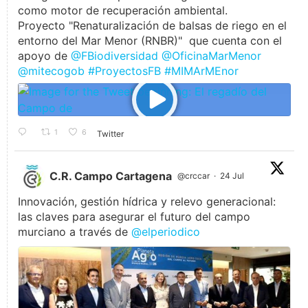
como motor de recuperación ambiental.
Proyecto "Renaturalización de balsas de riego en el
entorno del Mar Menor (RNBR)" que cuenta con el
apoyo de
@FBiodiversidad
@OficinaMarMenor
@mitecogob
#ProyectosFB
#MIMArMEnor
1
6
Twitter
C.R. Campo Cartagena
@crccar
·
24 Jul
Innovación, gestión hídrica y relevo generacional:
las claves para asegurar el futuro del campo
murciano a través de
@elperiodico