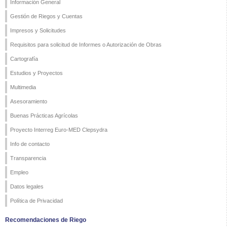
Información General
Gestión de Riegos y Cuentas
Impresos y Solicitudes
Requisitos para solicitud de Informes o Autorización de Obras
Cartografía
Estudios y Proyectos
Multimedia
Asesoramiento
Buenas Prácticas Agrícolas
Proyecto Interreg Euro-MED Clepsydra
Info de contacto
Transparencia
Empleo
Datos legales
Política de Privacidad
Recomendaciones de Riego