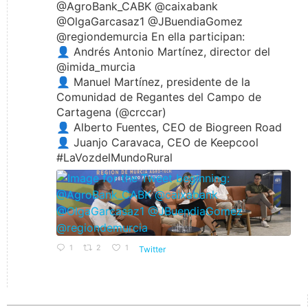
@AgroBank_CABK @caixabank
@OlgaGarcasaz1 @JBuendiaGomez
@regiondemurcia En ella participan:
👤 Andrés Antonio Martínez, director del
@imida_murcia
👤 Manuel Martínez, presidente de la
Comunidad de Regantes del Campo de
Cartagena (@crccar)
👤 Alberto Fuentes, CEO de Biogreen Road
👤 Juanjo Caravaca, CEO de Keepcool
#LaVozdelMundoRural
1
2
1
Twitter