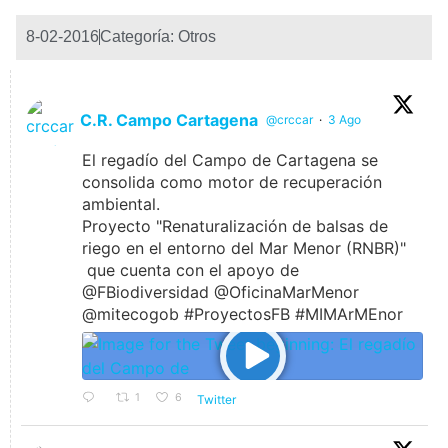
8-02-2016
Categoría:
Otros
C.R. Campo Cartagena
@crccar
·
3 Ago
El regadío del Campo de Cartagena se
consolida como motor de recuperación
ambiental.
Proyecto "Renaturalización de balsas de
riego en el entorno del Mar Menor (RNBR)"
que cuenta con el apoyo de
@FBiodiversidad @OficinaMarMenor
@mitecogob #ProyectosFB #MIMArMEnor
1
6
Twitter