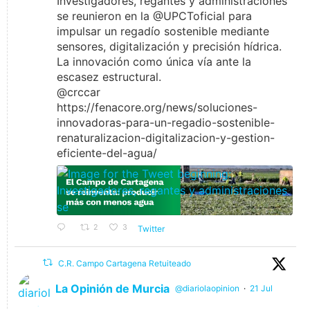
Investigadores, regantes y administraciones
se reunieron en la @UPCToficial para
impulsar un regadío sostenible mediante
sensores, digitalización y precisión hídrica.
La innovación como única vía ante la
escasez estructural.
@crccar
https://fenacore.org/news/soluciones-
innovadoras-para-un-regadio-sostenible-
renaturalizacion-digitalizacion-y-gestion-
eficiente-del-agua/
2
3
Twitter
C.R. Campo Cartagena Retuiteado
La Opinión de Murcia
@diariolaopinion
·
21 Jul