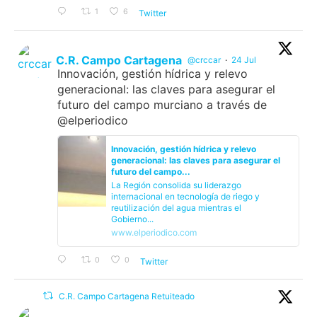
1
6
Twitter
C.R. Campo Cartagena
@crccar
·
24 Jul
Innovación, gestión hídrica y relevo
generacional: las claves para asegurar el
futuro del campo murciano a través de
@elperiodico
Innovación, gestión hídrica y relevo
generacional: las claves para asegurar el
futuro del campo...
La Región consolida su liderazgo
internacional en tecnología de riego y
reutilización del agua mientras el
Gobierno...
www.elperiodico.com
0
0
Twitter
C.R. Campo Cartagena Retuiteado