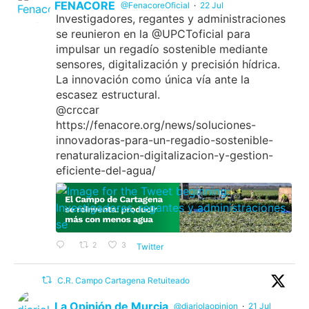
FENACORE
@FenacoreOficial
·
22 Jul
Investigadores, regantes y administraciones
se reunieron en la @UPCToficial para
impulsar un regadío sostenible mediante
sensores, digitalización y precisión hídrica.
La innovación como única vía ante la
escasez estructural.
@crccar
https://fenacore.org/news/soluciones-
innovadoras-para-un-regadio-sostenible-
renaturalizacion-digitalizacion-y-gestion-
eficiente-del-agua/
2
3
Twitter
C.R. Campo Cartagena Retuiteado
La Opinión de Murcia
@diariolaopinion
·
21 Jul