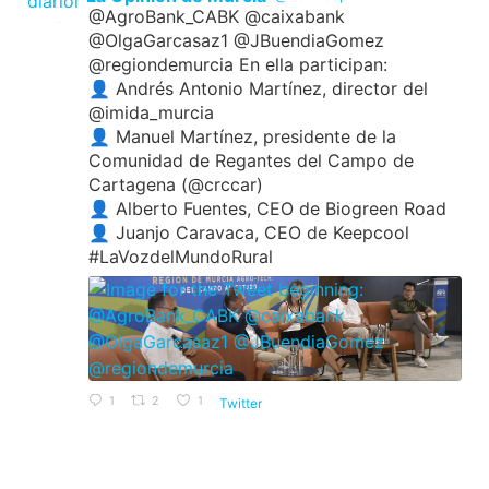
@AgroBank_CABK @caixabank
@OlgaGarcasaz1 @JBuendiaGomez
@regiondemurcia En ella participan:
👤 Andrés Antonio Martínez, director del
@imida_murcia
👤 Manuel Martínez, presidente de la
Comunidad de Regantes del Campo de
Cartagena (@crccar)
👤 Alberto Fuentes, CEO de Biogreen Road
👤 Juanjo Caravaca, CEO de Keepcool
#LaVozdelMundoRural
1
2
1
Twitter