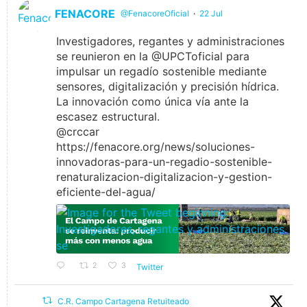
FENACORE
@FenacoreOficial
·
22 Jul
Investigadores, regantes y administraciones
se reunieron en la @UPCToficial para
impulsar un regadío sostenible mediante
sensores, digitalización y precisión hídrica.
La innovación como única vía ante la
escasez estructural.
@crccar
https://fenacore.org/news/soluciones-
innovadoras-para-un-regadio-sostenible-
renaturalizacion-digitalizacion-y-gestion-
eficiente-del-agua/
2
3
Twitter
C.R. Campo Cartagena Retuiteado