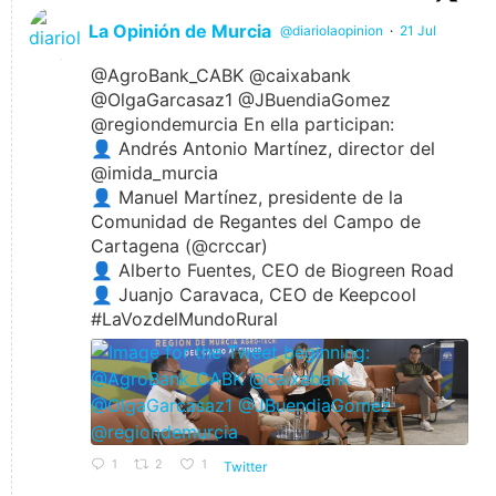
La Opinión de Murcia
@diariolaopinion
·
21 Jul
@AgroBank_CABK @caixabank
@OlgaGarcasaz1 @JBuendiaGomez
@regiondemurcia En ella participan:
👤 Andrés Antonio Martínez, director del
@imida_murcia
👤 Manuel Martínez, presidente de la
Comunidad de Regantes del Campo de
Cartagena (@crccar)
👤 Alberto Fuentes, CEO de Biogreen Road
👤 Juanjo Caravaca, CEO de Keepcool
#LaVozdelMundoRural
1
2
1
Twitter