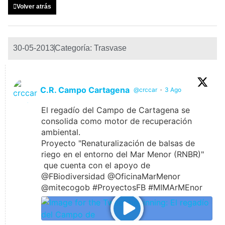
Volver atrás
30-05-2013
Categoría:
Trasvase
C.R. Campo Cartagena
@crccar
·
3 Ago
El regadío del Campo de Cartagena se
consolida como motor de recuperación
ambiental.
Proyecto "Renaturalización de balsas de
riego en el entorno del Mar Menor (RNBR)"
que cuenta con el apoyo de
@FBiodiversidad @OficinaMarMenor
@mitecogob #ProyectosFB #MIMArMEnor