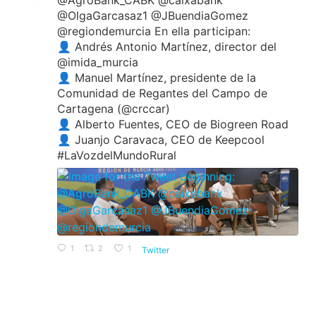
@AgroBank_CABK @caixabank
@OlgaGarcasaz1 @JBuendiaGomez
@regiondemurcia En ella participan:
👤 Andrés Antonio Martínez, director del
@imida_murcia
👤 Manuel Martínez, presidente de la
Comunidad de Regantes del Campo de
Cartagena (@crccar)
👤 Alberto Fuentes, CEO de Biogreen Road
👤 Juanjo Caravaca, CEO de Keepcool
#LaVozdelMundoRural
1
2
1
Twitter