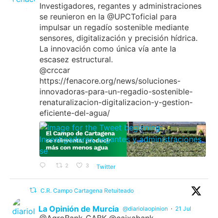
Investigadores, regantes y administraciones
se reunieron en la @UPCToficial para
impulsar un regadío sostenible mediante
sensores, digitalización y precisión hídrica.
La innovación como única vía ante la
escasez estructural.
@crccar
https://fenacore.org/news/soluciones-
innovadoras-para-un-regadio-sostenible-
renaturalizacion-digitalizacion-y-gestion-
eficiente-del-agua/
2
3
Twitter
C.R. Campo Cartagena Retuiteado
La Opinión de Murcia
@diariolaopinion
·
21 Jul