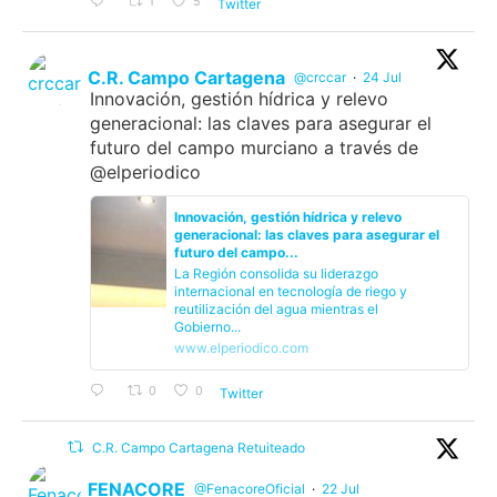
1
5
Twitter
C.R. Campo Cartagena
@crccar
·
24 Jul
Innovación, gestión hídrica y relevo
generacional: las claves para asegurar el
futuro del campo murciano a través de
@elperiodico
Innovación, gestión hídrica y relevo
generacional: las claves para asegurar el
futuro del campo...
La Región consolida su liderazgo
internacional en tecnología de riego y
reutilización del agua mientras el
Gobierno...
www.elperiodico.com
0
0
Twitter
C.R. Campo Cartagena Retuiteado
FENACORE
@FenacoreOficial
·
22 Jul