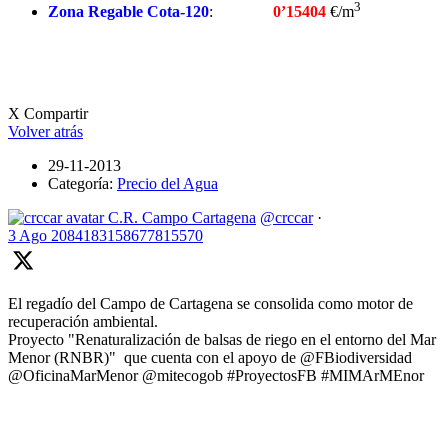
3
Zona Regable Cota-120
:
0’15404
€/m
X Compartir
Volver atrás
29-11-2013
Categoría:
Precio del Agua
C.R. Campo Cartagena
@crccar
·
3 Ago
2084183158677815570
El regadío del Campo de Cartagena se consolida como motor de
recuperación ambiental.
Proyecto "Renaturalización de balsas de riego en el entorno del Mar
Menor (RNBR)" que cuenta con el apoyo de @FBiodiversidad
@OficinaMarMenor @mitecogob #ProyectosFB #MIMArMEnor