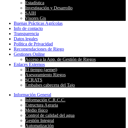
Estadística
Investigación y Desarrollo
SAIH
Visores Gis
Buenas Prácticas Agrícolas
Info de contacto
Transparencia
Datos legales
Política de Privacidad
Recomendaciones de Riego
Gestiones Online
Acceso a la App. de Gestión de Riegos
Enlaces Externos
El tiempo (aemet)
Asesoramiento Riegos
SCRATS
Embalses cabecera del Tajo
Información General
Información C.R.C.C.
Estructura Agraria
Medio físico
Control de calidad del agua
Gestión Integral
Automatización