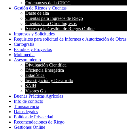
Ordenanzas de la CRCC
Gestión de Riegos y Cuentas
Darse de alta
Cuentas para Ingresos de Riego
Cuentas para Otros Ingresos
Acceso a la Gestión de Riegos Online
Impresos y Solicitudes
Requisitos para solicitud de Informes o Autorización de Obras
Cartografía
Estudios y Proyectos
Multimedia
Asesoramiento
Divulgación Científica
Eficiencia Energética
Estadística
Investigación y Desarrollo
SAIH
Visores Gis
Buenas Prácticas Agrícolas
Info de contacto
Transparencia
Datos legales
Política de Privacidad
Recomendaciones de Riego
Gestiones Online