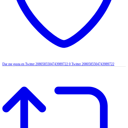
Dar me gusta en Twitter 2080585504743989722
0
Twitter
2080585504743989722