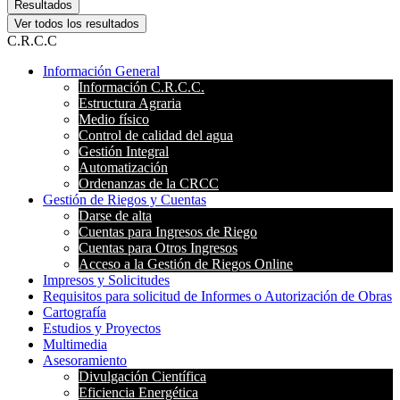
Resultados
Ver todos los resultados
C.R.C.C
Información General
Información C.R.C.C.
Estructura Agraria
Medio físico
Control de calidad del agua
Gestión Integral
Automatización
Ordenanzas de la CRCC
Gestión de Riegos y Cuentas
Darse de alta
Cuentas para Ingresos de Riego
Cuentas para Otros Ingresos
Acceso a la Gestión de Riegos Online
Impresos y Solicitudes
Requisitos para solicitud de Informes o Autorización de Obras
Cartografía
Estudios y Proyectos
Multimedia
Asesoramiento
Divulgación Científica
Eficiencia Energética