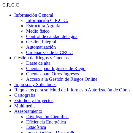
Ir
C.R.C.C
al
Información General
contenido
Información C.R.C.C.
Estructura Agraria
Medio físico
Control de calidad del agua
Gestión Integral
Automatización
Ordenanzas de la CRCC
Gestión de Riegos y Cuentas
Darse de alta
Cuentas para Ingresos de Riego
Cuentas para Otros Ingresos
Acceso a la Gestión de Riegos Online
Impresos y Solicitudes
Requisitos para solicitud de Informes o Autorización de Obras
Cartografía
Estudios y Proyectos
Multimedia
Asesoramiento
Divulgación Científica
Eficiencia Energética
Estadística
Investigación y Desarrollo