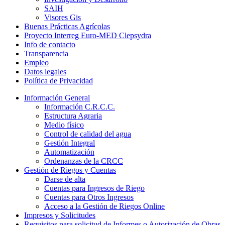
SAIH
Visores Gis
Buenas Prácticas Agrícolas
Proyecto Interreg Euro-MED Clepsydra
Info de contacto
Transparencia
Empleo
Datos legales
Política de Privacidad
Información General
Información C.R.C.C.
Estructura Agraria
Medio físico
Control de calidad del agua
Gestión Integral
Automatización
Ordenanzas de la CRCC
Gestión de Riegos y Cuentas
Darse de alta
Cuentas para Ingresos de Riego
Cuentas para Otros Ingresos
Acceso a la Gestión de Riegos Online
Impresos y Solicitudes
Requisitos para solicitud de Informes o Autorización de Obras