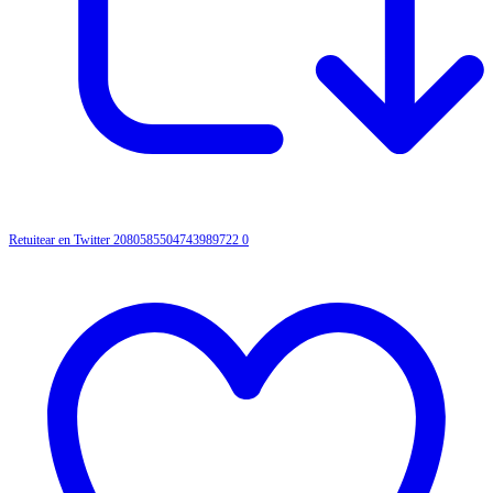
Retuitear en Twitter 2080585504743989722
0