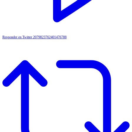
Responder en Twitter 2079823762401476788