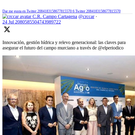
Dar me gusta en Twitter 2084183158677815570
6
Twitter
2084183158677815570
C.R. Campo Cartagena
@crccar
·
24 Jul
2080585504743989722
Innovación, gestión hídrica y relevo generacional: las claves para
asegurar el futuro del campo murciano a través de @elperiodico