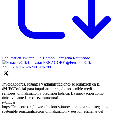
Retuitear en Twitter
C.R. Campo Cartagena Retuiteado
FENACORE
@FenacoreOficial
·
22 Jul
2079823762401476788
Investigadores, regantes y administraciones se reunieron en la
@UPCToficial para impulsar un regadío sostenible mediante
sensores, digitalización y precisión hídrica. La innovación como
única vía ante la escasez estructural.
@crccar
https://fenacore.org/news/soluciones-innovadoras-para-un-regadio-
sostenible-renaturalizacion-digitalizacion-y-gestion-eficiente-del-