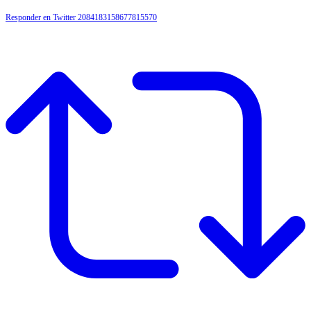
Responder en Twitter 2084183158677815570