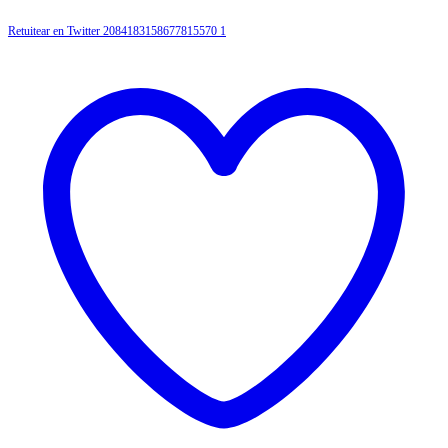
Retuitear en Twitter 2084183158677815570
1