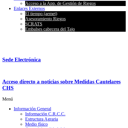
Acceso a la App. de Gestión de Riegos
Enlaces Externos
El tiempo (aemet)
Asesoramiento Riegos
SCRATS
Embalses cabecera del Tajo
Sede Electrónica
Acceso directo a noticias sobre Medidas Cautelares
CHS
Menú
Información General
Información C.R.C.C.
Estructura Agraria
Medio físico