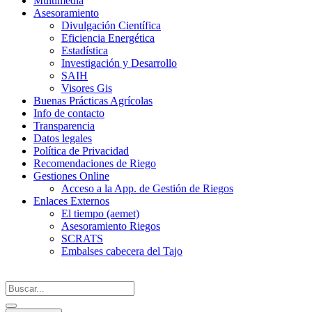
Multimedia
Asesoramiento
Divulgación Científica
Eficiencia Energética
Estadística
Investigación y Desarrollo
SAIH
Visores Gis
Buenas Prácticas Agrícolas
Info de contacto
Transparencia
Datos legales
Política de Privacidad
Recomendaciones de Riego
Gestiones Online
Acceso a la App. de Gestión de Riegos
Enlaces Externos
El tiempo (aemet)
Asesoramiento Riegos
SCRATS
Embalses cabecera del Tajo
Search
...