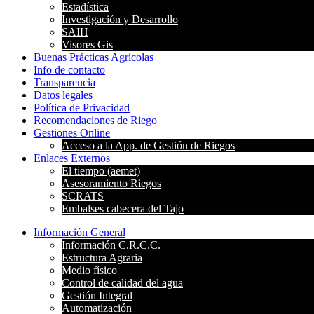
Estadística
Investigación y Desarrollo
SAIH
Visores Gis
Buenas Prácticas Agrícolas
Info de contacto
Transparencia
Datos legales
Política de Privacidad
Recomendaciones de Riego
Gestiones Online
Acceso a la App. de Gestión de Riegos
Enlaces Externos
El tiempo (aemet)
Asesoramiento Riegos
SCRATS
Embalses cabecera del Tajo
Información General
Información C.R.C.C.
Estructura Agraria
Medio físico
Control de calidad del agua
Gestión Integral
Automatización