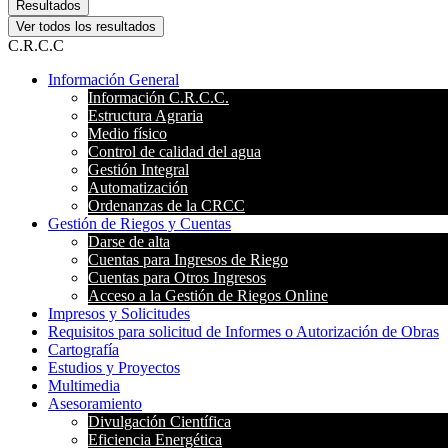
Resultados
Ver todos los resultados
C.R.C.C
Información General
Información C.R.C.C.
Estructura Agraria
Medio físico
Control de calidad del agua
Gestión Integral
Automatización
Ordenanzas de la CRCC
Gestión de Riegos y Cuentas
Darse de alta
Cuentas para Ingresos de Riego
Cuentas para Otros Ingresos
Acceso a la Gestión de Riegos Online
Impresos y Solicitudes
Requisitos para solicitud de Informes o Autorización de Obras
Cartografía
Estudios y Proyectos
Multimedia
Asesoramiento
Divulgación Científica
Eficiencia Energética