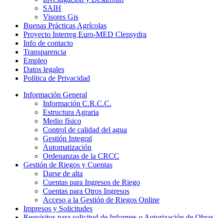
SAIH
Visores Gis
Buenas Prácticas Agrícolas
Proyecto Interreg Euro-MED Clepsydra
Info de contacto
Transparencia
Empleo
Datos legales
Política de Privacidad
Información General
Información C.R.C.C.
Estructura Agraria
Medio físico
Control de calidad del agua
Gestión Integral
Automatización
Ordenanzas de la CRCC
Gestión de Riegos y Cuentas
Darse de alta
Cuentas para Ingresos de Riego
Cuentas para Otros Ingresos
Acceso a la Gestión de Riegos Online
Impresos y Solicitudes
Requisitos para solicitud de Informes o Autorización de Obras