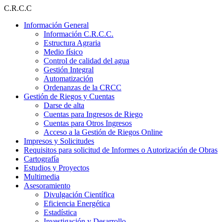
Ir
C.R.C.C
al
Información General
contenido
Información C.R.C.C.
Estructura Agraria
Medio físico
Control de calidad del agua
Gestión Integral
Automatización
Ordenanzas de la CRCC
Gestión de Riegos y Cuentas
Darse de alta
Cuentas para Ingresos de Riego
Cuentas para Otros Ingresos
Acceso a la Gestión de Riegos Online
Impresos y Solicitudes
Requisitos para solicitud de Informes o Autorización de Obras
Cartografía
Estudios y Proyectos
Multimedia
Asesoramiento
Divulgación Científica
Eficiencia Energética
Estadística
Investigación y Desarrollo