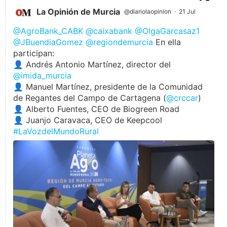
La Opinión de Murcia
@diariolaopinion
·
21 Jul
@AgroBank_CABK
@caixabank
@OlgaGarcasaz1
@JBuendiaGomez
@regiondemurcia
En ella
participan:
👤 Andrés Antonio Martínez, director del
@imida_murcia
👤 Manuel Martínez, presidente de la Comunidad
de Regantes del Campo de Cartagena (
@crccar
)
👤 Alberto Fuentes, CEO de Biogreen Road
👤 Juanjo Caravaca, CEO de Keepcool
#LaVozdelMundoRural