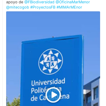
apoyo de
@FBiodiversidad
@OficinaMarMenor
@mitecogob
#ProyectosFB
#MIMArMEnor