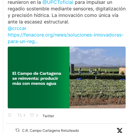
reunieron en la
@UPCToficial
para impulsar un
regadío sostenible mediante sensores, digitalización
y precisión hídrica. La innovación como única vía
ante la escasez estructural.
@crccar
https://fenacore.org/news/soluciones-innovadoras-
para-un-reg...
2
3
Twitter
C.R. Campo Cartagena Retuiteado