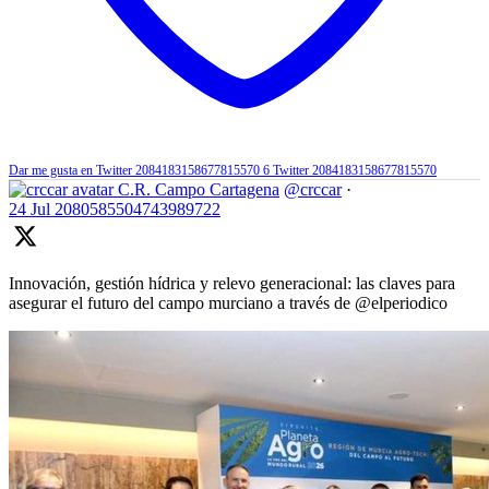
Dar me gusta en Twitter 2084183158677815570
6
Twitter
2084183158677815570
C.R. Campo Cartagena
@crccar
·
24 Jul
2080585504743989722
Innovación, gestión hídrica y relevo generacional: las claves para
asegurar el futuro del campo murciano a través de @elperiodico