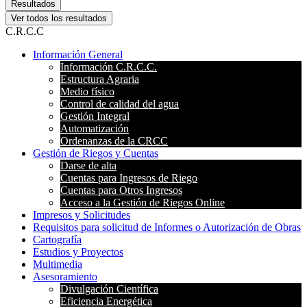
Resultados
Ver todos los resultados
C.R.C.C
Información General
Información C.R.C.C.
Estructura Agraria
Medio físico
Control de calidad del agua
Gestión Integral
Automatización
Ordenanzas de la CRCC
Gestión de Riegos y Cuentas
Darse de alta
Cuentas para Ingresos de Riego
Cuentas para Otros Ingresos
Acceso a la Gestión de Riegos Online
Impresos y Solicitudes
Requisitos para solicitud de Informes o Autorización de Obras
Cartografía
Estudios y Proyectos
Multimedia
Asesoramiento
Divulgación Científica
Eficiencia Energética