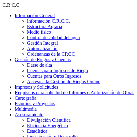
Ir
C.R.C.C
al
Información General
contenido
Información C.R.C.C.
Estructura Agraria
Medio físico
Control de calidad del agua
Gestión Integral
Automatización
Ordenanzas de la CRCC
Gestión de Riegos y Cuentas
Darse de alta
Cuentas para Ingresos de Riego
Cuentas para Otros Ingresos
Acceso a la Gestión de Riegos Online
Impresos y Solicitudes
Requisitos para solicitud de Informes o Autorización de Obras
Cartografía
Estudios y Proyectos
Multimedia
Asesoramiento
Divulgación Científica
Eficiencia Energética
Estadística
Investigación y Desarrollo