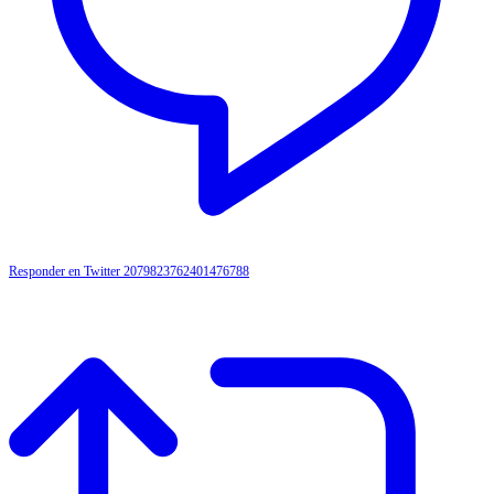
Responder en Twitter 2079823762401476788