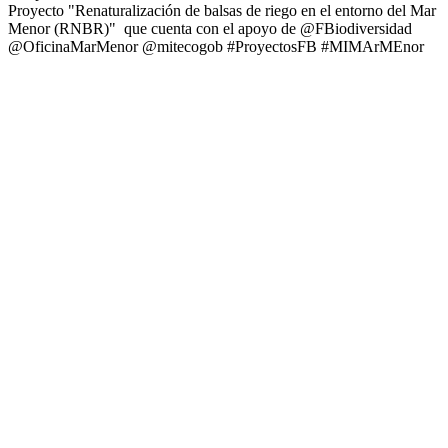
Proyecto "Renaturalización de balsas de riego en el entorno del Mar
Menor (RNBR)" que cuenta con el apoyo de @FBiodiversidad
@OficinaMarMenor @mitecogob #ProyectosFB #MIMArMEnor