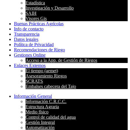
Estadística
Investigación y Desarrollo
SAIH
Visores Gis
Buenas Prácticas Agrícolas
Info de contacto
Transparencia
Datos legales
Política de Privacidad
Recomendaciones de Riego
Gestiones Online
Acceso a la App. de Gestión de Riegos
Enlaces Externos
El tiempo (aemet)
Asesoramiento Riegos
SCRATS
Embalses cabecera del Tajo
Información General
Información C.R.C.C.
Estructura Agraria
Medio físico
Control de calidad del agua
Gestión Integral
Automatización