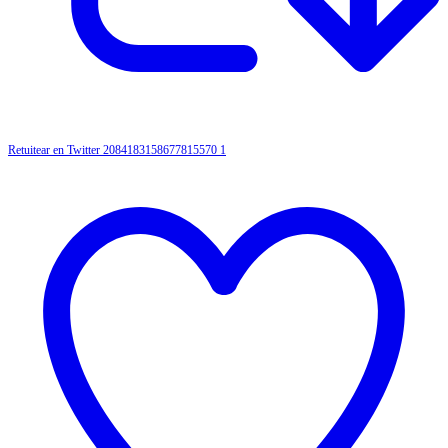
Retuitear en Twitter 2084183158677815570
1