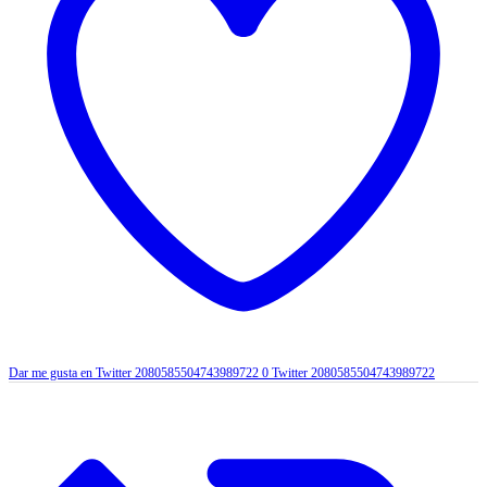
Dar me gusta en Twitter 2080585504743989722
0
Twitter
2080585504743989722