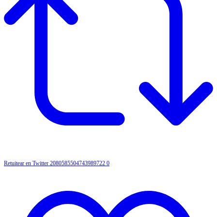
Retuitear en Twitter 2080585504743989722
0