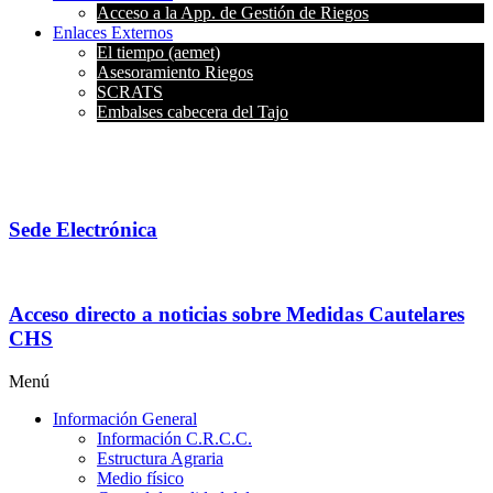
Acceso a la App. de Gestión de Riegos
Enlaces Externos
El tiempo (aemet)
Asesoramiento Riegos
SCRATS
Embalses cabecera del Tajo
Sede Electrónica
Acceso directo a noticias sobre Medidas Cautelares
CHS
Menú
Información General
Información C.R.C.C.
Estructura Agraria
Medio físico