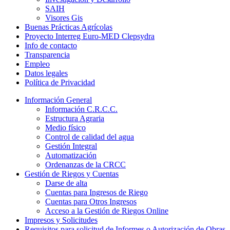
SAIH
Visores Gis
Buenas Prácticas Agrícolas
Proyecto Interreg Euro-MED Clepsydra
Info de contacto
Transparencia
Empleo
Datos legales
Política de Privacidad
Información General
Información C.R.C.C.
Estructura Agraria
Medio físico
Control de calidad del agua
Gestión Integral
Automatización
Ordenanzas de la CRCC
Gestión de Riegos y Cuentas
Darse de alta
Cuentas para Ingresos de Riego
Cuentas para Otros Ingresos
Acceso a la Gestión de Riegos Online
Impresos y Solicitudes
Requisitos para solicitud de Informes o Autorización de Obras