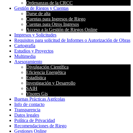
Ordenanzas de la CRCC
Gestión de Riegos y Cuentas
Darse de alta
Cuentas para Ingresos de Riego
Cuentas para Otros Ingresos
Acceso a la Gestión de Riegos Online
Impresos y Solicitudes
Requisitos para solicitud de Informes o Autorización de Obras
Cartografía
Estudios y Proyectos
Multimedia
Asesoramiento
Divulgación Científica
Eficiencia Energética
Estadística
Investigación y Desarrollo
SAIH
Visores Gis
Buenas Prácticas Agrícolas
Info de contacto
Transparencia
Datos legales
Política de Privacidad
Recomendaciones de Riego
Gestiones Online