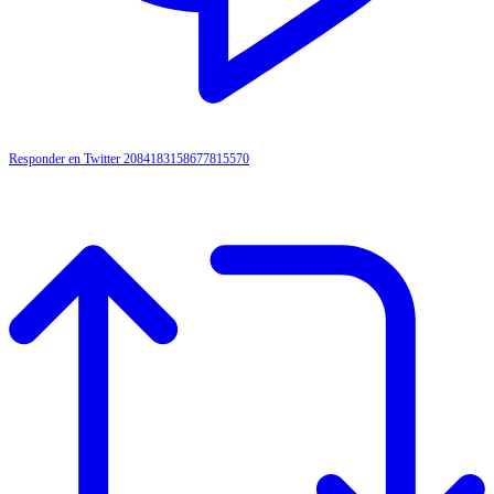
Responder en Twitter 2084183158677815570