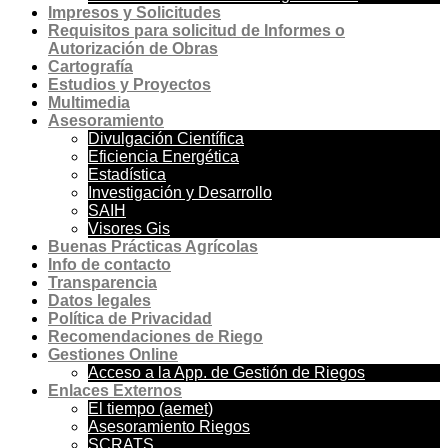
Impresos y Solicitudes
Requisitos para solicitud de Informes o
Autorización de Obras
Cartografía
Estudios y Proyectos
Multimedia
Asesoramiento
Divulgación Científica
Eficiencia Energética
Estadística
Investigación y Desarrollo
SAIH
Visores Gis
Buenas Prácticas Agrícolas
Info de contacto
Transparencia
Datos legales
Política de Privacidad
Recomendaciones de Riego
Gestiones Online
Acceso a la App. de Gestión de Riegos
Enlaces Externos
El tiempo (aemet)
Asesoramiento Riegos
SCRATS