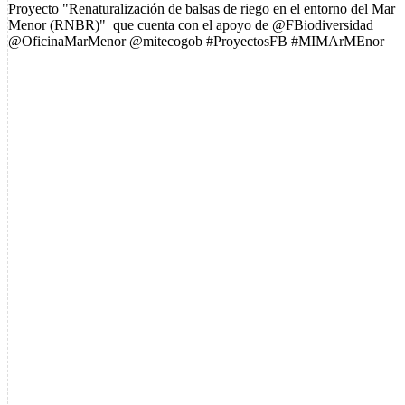
Proyecto "Renaturalización de balsas de riego en el entorno del Mar
Menor (RNBR)" que cuenta con el apoyo de @FBiodiversidad
@OficinaMarMenor @mitecogob #ProyectosFB #MIMArMEnor