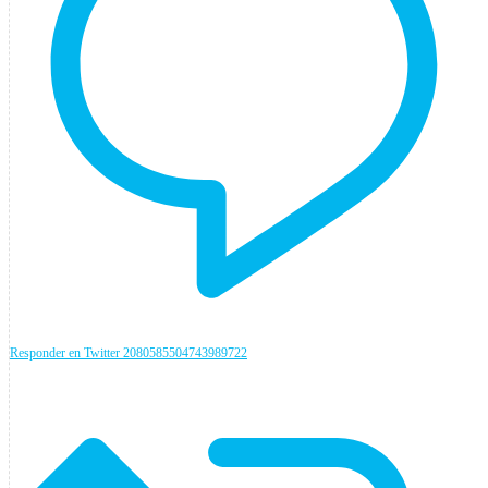
Responder en Twitter 2080585504743989722