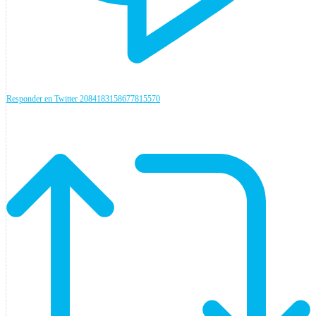
Responder en Twitter 2084183158677815570