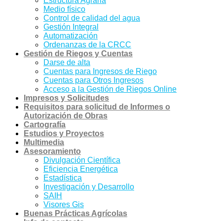
Estructura Agraria
Medio físico
Control de calidad del agua
Gestión Integral
Automatización
Ordenanzas de la CRCC
Gestión de Riegos y Cuentas
Darse de alta
Cuentas para Ingresos de Riego
Cuentas para Otros Ingresos
Acceso a la Gestión de Riegos Online
Impresos y Solicitudes
Requisitos para solicitud de Informes o
Autorización de Obras
Cartografía
Estudios y Proyectos
Multimedia
Asesoramiento
Divulgación Científica
Eficiencia Energética
Estadística
Investigación y Desarrollo
SAIH
Visores Gis
Buenas Prácticas Agrícolas