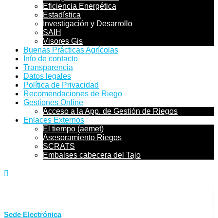
Eficiencia Energética
Estadística
Investigación y Desarrollo
SAIH
Visores Gis
Buenas Prácticas Agrícolas
Info de contacto
Transparencia
Datos legales
Política de Privacidad
Recomendaciones de Riego
Gestiones Online
Acceso a la App. de Gestión de Riegos
Enlaces Externos
El tiempo (aemet)
Asesoramiento Riegos
SCRATS
Embalses cabecera del Tajo
Sede Electrónica