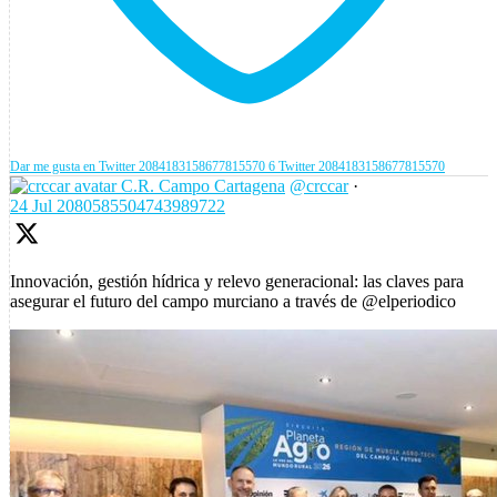
Dar me gusta en Twitter 2084183158677815570
6
Twitter
2084183158677815570
C.R. Campo Cartagena
@crccar
·
24 Jul
2080585504743989722
Innovación, gestión hídrica y relevo generacional: las claves para
asegurar el futuro del campo murciano a través de @elperiodico