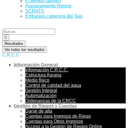
El tiempo (aemet)
Asesoramiento Riegos
SCRATS
Embalses cabecera del Tajo
Search
...
Resultados
Ver todos los resultados
C.R.C.C
Información General
Información C.R.C.C.
Estructura Agraria
Medio físico
Control de calidad del agua
Gestión Integral
Automatización
Ordenanzas de la CRCC
Gestión de Riegos y Cuentas
Darse de alta
Cuentas para Ingresos de Riego
Cuentas para Otros Ingresos
Acceso a la Gestión de Riegos Online