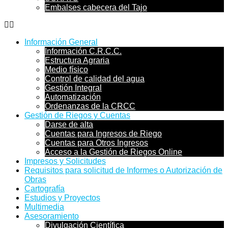
Embalses cabecera del Tajo
Información General
Información C.R.C.C.
Estructura Agraria
Medio físico
Control de calidad del agua
Gestión Integral
Automatización
Ordenanzas de la CRCC
Gestión de Riegos y Cuentas
Darse de alta
Cuentas para Ingresos de Riego
Cuentas para Otros Ingresos
Acceso a la Gestión de Riegos Online
Impresos y Solicitudes
Requisitos para solicitud de Informes o Autorización de
Obras
Cartografía
Estudios y Proyectos
Multimedia
Asesoramiento
Divulgación Científica