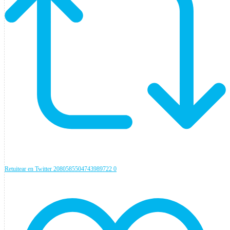
Retuitear en Twitter 2080585504743989722
0