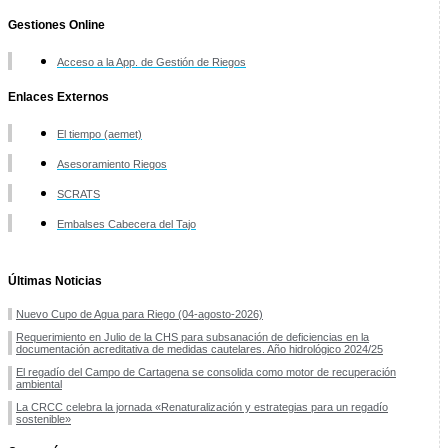
Gestiones Online
Acceso a la App. de Gestión de Riegos
Enlaces Externos
El tiempo (aemet)
Asesoramiento Riegos
SCRATS
Embalses Cabecera del Tajo
Últimas Noticias
Nuevo Cupo de Agua para Riego (04-agosto-2026)
Requerimiento en Julio de la CHS para subsanación de deficiencias en la
documentación acreditativa de medidas cautelares. Año hidrológico 2024/25
El regadío del Campo de Cartagena se consolida como motor de recuperación
ambiental
La CRCC celebra la jornada «Renaturalización y estrategias para un regadío
sostenible»