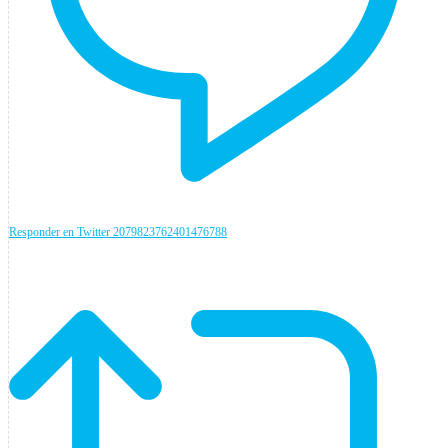
Responder en Twitter 2079823762401476788