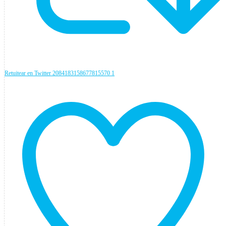
Retuitear en Twitter 2084183158677815570
1