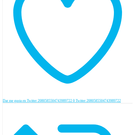
Dar me gusta en Twitter 2080585504743989722
0
Twitter
2080585504743989722