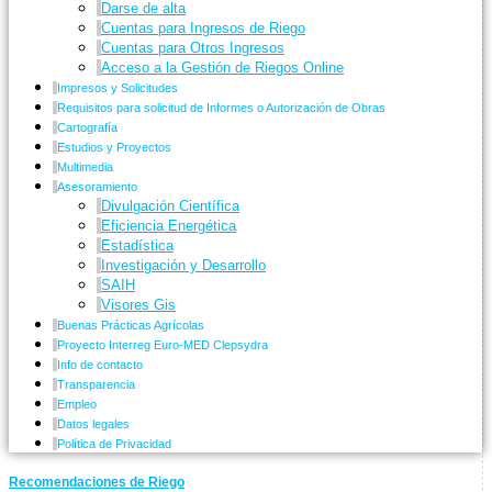
Darse de alta
Cuentas para Ingresos de Riego
Cuentas para Otros Ingresos
Acceso a la Gestión de Riegos Online
Impresos y Solicitudes
Requisitos para solicitud de Informes o Autorización de Obras
Cartografía
Estudios y Proyectos
Multimedia
Asesoramiento
Divulgación Científica
Eficiencia Energética
Estadística
Investigación y Desarrollo
SAIH
Visores Gis
Buenas Prácticas Agrícolas
Proyecto Interreg Euro-MED Clepsydra
Info de contacto
Transparencia
Empleo
Datos legales
Política de Privacidad
Recomendaciones de Riego