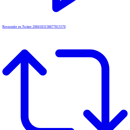
Responder en Twitter 2084183158677815570