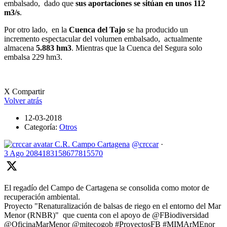
embalsado, dado que
sus aportaciones se sitúan en unos 112
m3/s
.
Por otro lado, en la
Cuenca del Tajo
se ha producido un
incremento espectacular del volumen embalsado, actualmente
almacena
5.883 hm3
. Mientras que la Cuenca del Segura solo
embalsa 229 hm3.
X Compartir
Volver atrás
12-03-2018
Categoría:
Otros
C.R. Campo Cartagena
@crccar
·
3 Ago
2084183158677815570
El regadío del Campo de Cartagena se consolida como motor de
recuperación ambiental.
Proyecto "Renaturalización de balsas de riego en el entorno del Mar
Menor (RNBR)" que cuenta con el apoyo de @FBiodiversidad
@OficinaMarMenor @mitecogob #ProyectosFB #MIMArMEnor