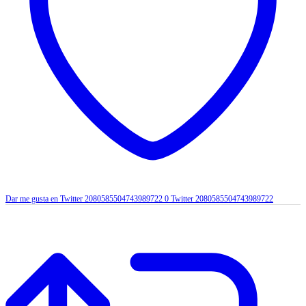
Dar me gusta en Twitter 2080585504743989722
0
Twitter
2080585504743989722