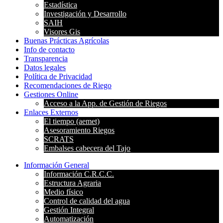
Estadística
Investigación y Desarrollo
SAIH
Visores Gis
Buenas Prácticas Agrícolas
Info de contacto
Transparencia
Datos legales
Política de Privacidad
Recomendaciones de Riego
Gestiones Online
Acceso a la App. de Gestión de Riegos
Enlaces Externos
El tiempo (aemet)
Asesoramiento Riegos
SCRATS
Embalses cabecera del Tajo
Información General
Información C.R.C.C.
Estructura Agraria
Medio físico
Control de calidad del agua
Gestión Integral
Automatización