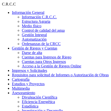
Ir
C.R.C.C
al
Información General
contenido
Información C.R.C.C.
Estructura Agraria
Medio físico
Control de calidad del agua
Gestión Integral
Automatización
Ordenanzas de la CRCC
Gestión de Riegos y Cuentas
Darse de alta
Cuentas para Ingresos de Riego
Cuentas para Otros Ingresos
Acceso a la Gestión de Riegos Online
Impresos y Solicitudes
Requisitos para solicitud de Informes o Autorización de Obras
Cartografía
Estudios y Proyectos
Multimedia
Asesoramiento
Divulgación Científica
Eficiencia Energética
Estadística
Investigación y Desarrollo