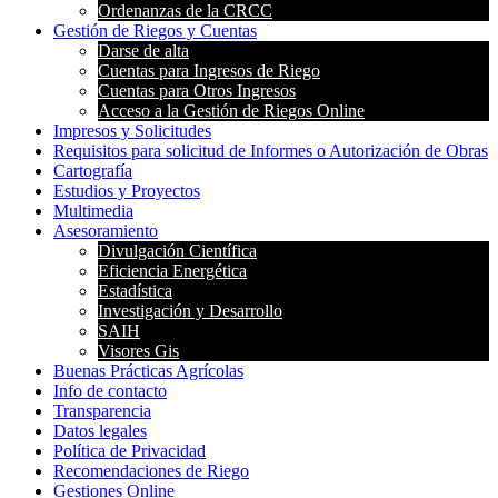
Ordenanzas de la CRCC
Gestión de Riegos y Cuentas
Darse de alta
Cuentas para Ingresos de Riego
Cuentas para Otros Ingresos
Acceso a la Gestión de Riegos Online
Impresos y Solicitudes
Requisitos para solicitud de Informes o Autorización de Obras
Cartografía
Estudios y Proyectos
Multimedia
Asesoramiento
Divulgación Científica
Eficiencia Energética
Estadística
Investigación y Desarrollo
SAIH
Visores Gis
Buenas Prácticas Agrícolas
Info de contacto
Transparencia
Datos legales
Política de Privacidad
Recomendaciones de Riego
Gestiones Online