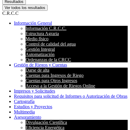
Resultados
Ver todos los resultados
C.R.C.C
Información General
Información C.R.C.C.
Estructura Agraria
Medio físico
Control de calidad del agua
Gestión Integral
Automatización
Ordenanzas de la CRCC
Gestión de Riegos y Cuentas
Darse de alta
Cuentas para Ingresos de Riego
Cuentas para Otros Ingresos
Acceso a la Gestión de Riegos Online
Impresos y Solicitudes
Requisitos para solicitud de Informes o Autorización de Obras
Cartografía
Estudios y Proyectos
Multimedia
Asesoramiento
Divulgación Científica
Eficiencia Energética