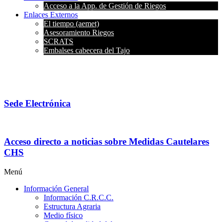
Acceso a la App. de Gestión de Riegos
Enlaces Externos
El tiempo (aemet)
Asesoramiento Riegos
SCRATS
Embalses cabecera del Tajo
Sede Electrónica
Acceso directo a noticias sobre Medidas Cautelares
CHS
Menú
Información General
Información C.R.C.C.
Estructura Agraria
Medio físico