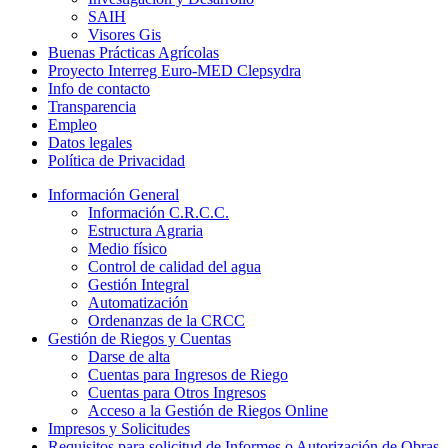
SAIH
Visores Gis
Buenas Prácticas Agrícolas
Proyecto Interreg Euro-MED Clepsydra
Info de contacto
Transparencia
Empleo
Datos legales
Política de Privacidad
Información General
Información C.R.C.C.
Estructura Agraria
Medio físico
Control de calidad del agua
Gestión Integral
Automatización
Ordenanzas de la CRCC
Gestión de Riegos y Cuentas
Darse de alta
Cuentas para Ingresos de Riego
Cuentas para Otros Ingresos
Acceso a la Gestión de Riegos Online
Impresos y Solicitudes
Requisitos para solicitud de Informes o Autorización de Obras