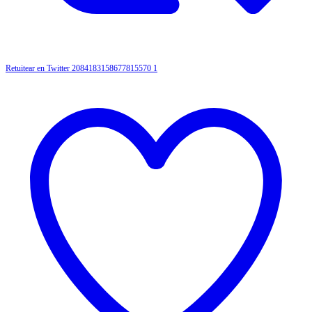
Retuitear en Twitter 2084183158677815570
1