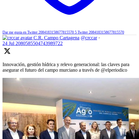
Dar me gusta en Twitter 2084183158677815570
5
Twitter
2084183158677815570
C.R. Campo Cartagena
@crccar
·
24 Jul
2080585504743989722
Innovación, gestión hídrica y relevo generacional: las claves para
asegurar el futuro del campo murciano a través de @elperiodico