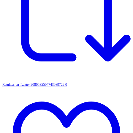
Retuitear en Twitter 2080585504743989722
0