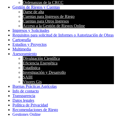
Ordenanzas de la CRCC
Gestión de Riegos y Cuentas
Darse de alta
Cuentas para Ingresos de Riego
Cuentas para Otros Ingresos
Acceso a la Gestión de Riegos Online
Impresos y Solicitudes
Requisitos para solicitud de Informes o Autorización de Obras
Cartografía
Estudios y Proyectos
Multimedia
Asesoramiento
Divulgación Científica
Eficiencia Energética
Estadística
Investigación y Desarrollo
SAIH
Visores Gis
Buenas Prácticas Agrícolas
Info de contacto
Transparencia
Datos legales
Política de Privacidad
Recomendaciones de Riego
Gestiones Online