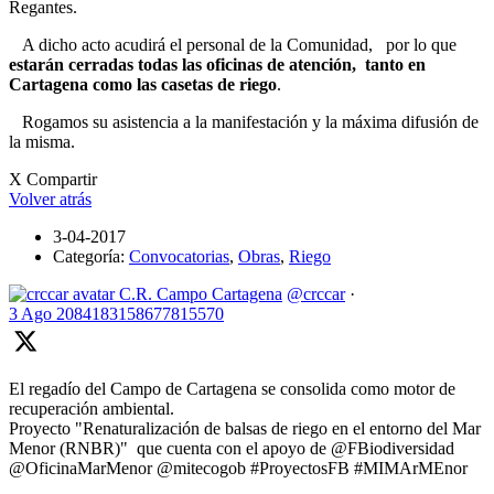
Regantes.
A dicho acto acudirá el personal de la Comunidad, por lo que
estarán cerradas todas las oficinas de atención, tanto en
Cartagena como las casetas de riego
.
Rogamos su asistencia a la manifestación y la máxima difusión de
la misma.
X Compartir
Volver atrás
3-04-2017
Categoría:
Convocatorias
,
Obras
,
Riego
C.R. Campo Cartagena
@crccar
·
3 Ago
2084183158677815570
El regadío del Campo de Cartagena se consolida como motor de
recuperación ambiental.
Proyecto "Renaturalización de balsas de riego en el entorno del Mar
Menor (RNBR)" que cuenta con el apoyo de @FBiodiversidad
@OficinaMarMenor @mitecogob #ProyectosFB #MIMArMEnor