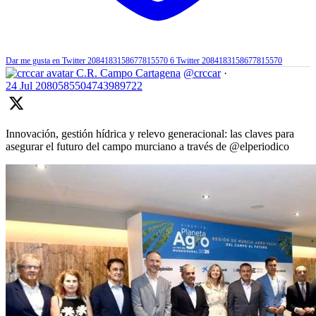
Dar me gusta en Twitter 2084183158677815570
6
Twitter
2084183158677815570
C.R. Campo Cartagena
@crccar
·
24 Jul
2080585504743989722
Innovación, gestión hídrica y relevo generacional: las claves para
asegurar el futuro del campo murciano a través de @elperiodico