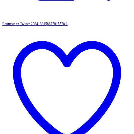
Retuitear en Twitter 2084183158677815570
1