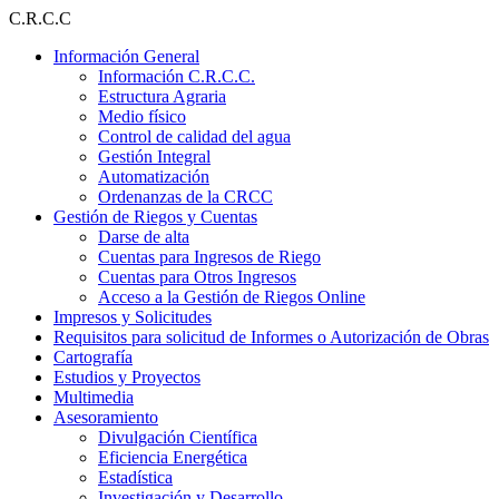
Ir
C.R.C.C
al
Información General
contenido
Información C.R.C.C.
Estructura Agraria
Medio físico
Control de calidad del agua
Gestión Integral
Automatización
Ordenanzas de la CRCC
Gestión de Riegos y Cuentas
Darse de alta
Cuentas para Ingresos de Riego
Cuentas para Otros Ingresos
Acceso a la Gestión de Riegos Online
Impresos y Solicitudes
Requisitos para solicitud de Informes o Autorización de Obras
Cartografía
Estudios y Proyectos
Multimedia
Asesoramiento
Divulgación Científica
Eficiencia Energética
Estadística
Investigación y Desarrollo