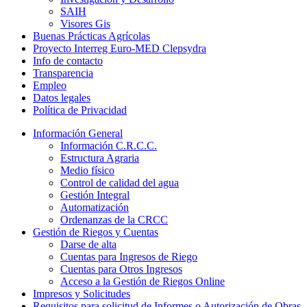
SAIH
Visores Gis
Buenas Prácticas Agrícolas
Proyecto Interreg Euro-MED Clepsydra
Info de contacto
Transparencia
Empleo
Datos legales
Política de Privacidad
Información General
Información C.R.C.C.
Estructura Agraria
Medio físico
Control de calidad del agua
Gestión Integral
Automatización
Ordenanzas de la CRCC
Gestión de Riegos y Cuentas
Darse de alta
Cuentas para Ingresos de Riego
Cuentas para Otros Ingresos
Acceso a la Gestión de Riegos Online
Impresos y Solicitudes
Requisitos para solicitud de Informes o Autorización de Obras