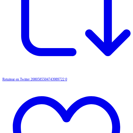
Retuitear en Twitter 2080585504743989722
0