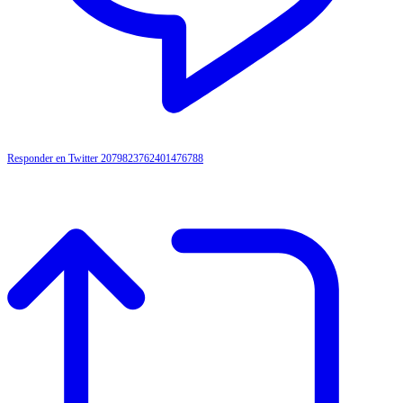
Responder en Twitter 2079823762401476788