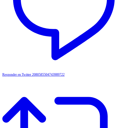
Responder en Twitter 2080585504743989722