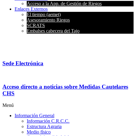
Acceso a la App. de Gestión de Riegos
Enlaces Externos
El tiempo (aemet)
Asesoramiento Riegos
SCRATS
Embalses cabecera del Tajo
Sede Electrónica
Acceso directo a noticias sobre Medidas Cautelares
CHS
Menú
Información General
Información C.R.C.C.
Estructura Agraria
Medio físico