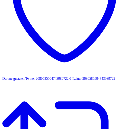
Dar me gusta en Twitter 2080585504743989722
0
Twitter
2080585504743989722