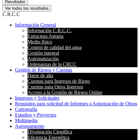
Resultados
Ver todos los resultados
C.R.C.C
Información General
Información C.R.C.C.
Estructura Agraria
Medio físico
Control de calidad del agua
Gestión Integral
Automatización
Ordenanzas de la CRCC
Gestión de Riegos y Cuentas
Darse de alta
Cuentas para Ingresos de Riego
Cuentas para Otros Ingresos
Acceso a la Gestión de Riegos Online
Impresos y Solicitudes
Requisitos para solicitud de Informes o Autorización de Obras
Cartografía
Estudios y Proyectos
Multimedia
Asesoramiento
Divulgación Científica
Eficiencia Energética