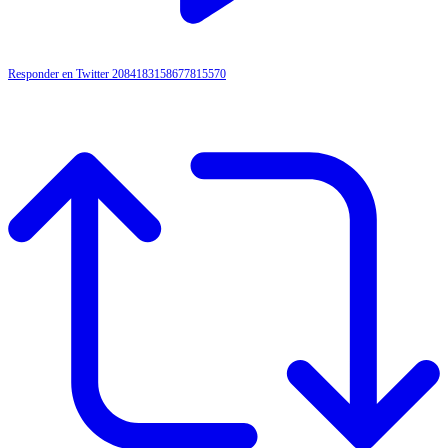
Responder en Twitter 2084183158677815570