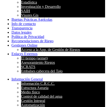
Estadística
Investigación y Desarrollo
SAIH
Visores Gis
Buenas Prácticas Agrícolas
Info de contacto
Transparencia
Datos legales
Política de Privacidad
Recomendaciones de Riego
Gestiones Online
Acceso a la App. de Gestión de Riegos
Enlaces Externos
El tiempo (aemet)
Asesoramiento Riegos
SCRATS
Embalses cabecera del Tajo
Información General
Información C.R.C.C.
Estructura Agraria
Medio físico
Control de calidad del agua
Gestión Integral
Automatización