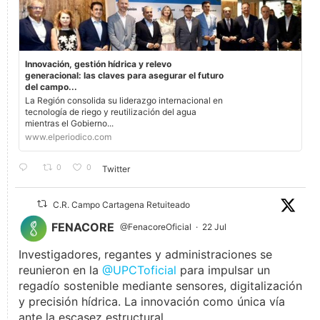
Innovación, gestión hídrica y relevo
generacional: las claves para asegurar el futuro
del campo...
La Región consolida su liderazgo internacional en
tecnología de riego y reutilización del agua
mientras el Gobierno...
www.elperiodico.com
0
0
Twitter
C.R. Campo Cartagena Retuiteado
FENACORE
@FenacoreOficial
·
22 Jul
Investigadores, regantes y administraciones se
reunieron en la
@UPCToficial
para impulsar un
regadío sostenible mediante sensores, digitalización
y precisión hídrica. La innovación como única vía
ante la escasez estructural.