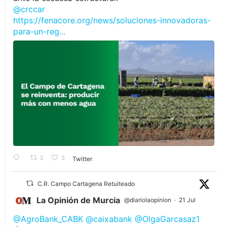
@crccar
https://fenacore.org/news/soluciones-innovadoras-
para-un-reg...
2
3
Twitter
C.R. Campo Cartagena Retuiteado
La Opinión de Murcia
@diariolaopinion
·
21 Jul
@AgroBank_CABK
@caixabank
@OlgaGarcasaz1