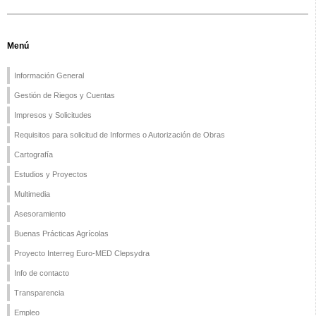
Menú
Información General
Gestión de Riegos y Cuentas
Impresos y Solicitudes
Requisitos para solicitud de Informes o Autorización de Obras
Cartografía
Estudios y Proyectos
Multimedia
Asesoramiento
Buenas Prácticas Agrícolas
Proyecto Interreg Euro-MED Clepsydra
Info de contacto
Transparencia
Empleo