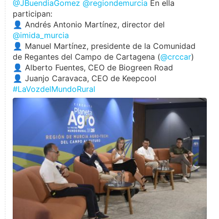
@JBuendiaGomez
@regiondemurcia
En ella
participan:
👤 Andrés Antonio Martínez, director del
@imida_murcia
👤 Manuel Martínez, presidente de la Comunidad
de Regantes del Campo de Cartagena (
@crccar
)
👤 Alberto Fuentes, CEO de Biogreen Road
👤 Juanjo Caravaca, CEO de Keepcool
#LaVozdelMundoRural