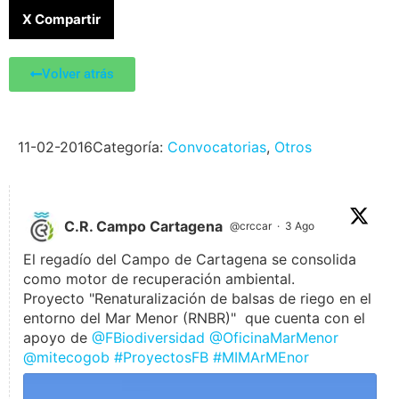
X Compartir
Volver atrás
11-02-2016
Categoría:
Convocatorias
,
Otros
C.R. Campo Cartagena
@crccar
·
3 Ago
El regadío del Campo de Cartagena se consolida
como motor de recuperación ambiental.
Proyecto "Renaturalización de balsas de riego en el
entorno del Mar Menor (RNBR)" que cuenta con el
apoyo de
@FBiodiversidad
@OficinaMarMenor
@mitecogob
#ProyectosFB
#MIMArMEnor