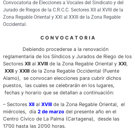
Convocatoria de Elecciones a Vocales del Sindicato y del
Jurado de Riegos de la C.R.C.C. Sectores XII al XVIII de la
Zona Regable Oriental y XXI al XXIII de la Zona Regable
Occidental.
C O N V O C A T O R I A
Debiendo procederse a la renovación
reglamentaria de los Síndicos y Jurados de Riego de los
Sectores
XII
al
XVIII
de la Zona Regable Oriental y
XXI
,
XXII
y
XXIII
de la Zona Regable Occidental (Fuente
Alamo), se convocan elecciones para cubrir dichos
puestos, las cuales se celebrarán en los lugares,
fechas y horario que se detallan a continuación:
– Sectores
XII
al
XVIII
de la Zona Regable Oriental, el
miércoles, día
2 de marzo
del presente año en el
Centro Cívico de La Palma (Cartagena), desde las
17’00 hasta las 20’00 horas.