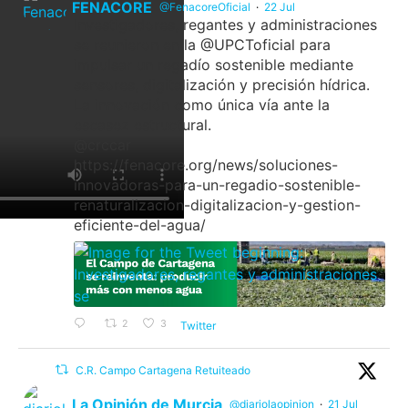
FENACORE
@FenacoreOficial
·
22 Jul
Investigadores, regantes y administraciones
se reunieron en la @UPCToficial para
impulsar un regadío sostenible mediante
sensores, digitalización y precisión hídrica.
La innovación como única vía ante la
escasez estructural.
@crccar
https://fenacore.org/news/soluciones-
innovadoras-para-un-regadio-sostenible-
renaturalizacion-digitalizacion-y-gestion-
eficiente-del-agua/
2
3
Twitter
C.R. Campo Cartagena Retuiteado
La Opinión de Murcia
@diariolaopinion
·
21 Jul