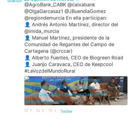
@AgroBank_CABK @caixabank
@OlgaGarcasaz1 @JBuendiaGomez
@regiondemurcia En ella participan:
👤 Andrés Antonio Martínez, director del
@imida_murcia
👤 Manuel Martínez, presidente de la
Comunidad de Regantes del Campo de
Cartagena (@crccar)
👤 Alberto Fuentes, CEO de Biogreen Road
👤 Juanjo Caravaca, CEO de Keepcool
#LaVozdelMundoRural
1
2
1
Twitter