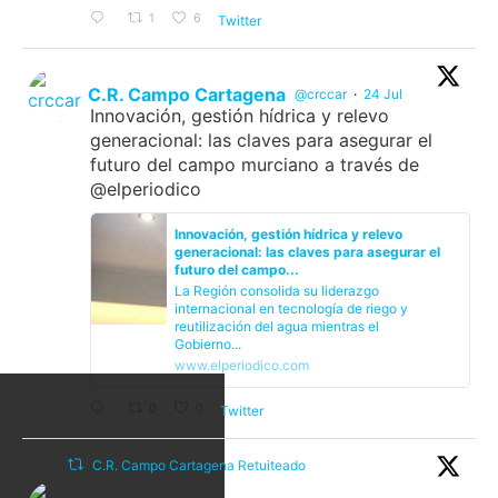
1
6
Twitter
C.R. Campo Cartagena
@crccar
·
24 Jul
Innovación, gestión hídrica y relevo
generacional: las claves para asegurar el
futuro del campo murciano a través de
@elperiodico
Innovación, gestión hídrica y relevo
generacional: las claves para asegurar el
futuro del campo...
La Región consolida su liderazgo
internacional en tecnología de riego y
reutilización del agua mientras el
Gobierno...
www.elperiodico.com
0
0
Twitter
C.R. Campo Cartagena Retuiteado