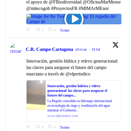
el apoyo de @FBiodiversidad @OficinaMarMenor
@mitecogob #ProyectosFB #MIMArMEnor
1
6
Twitter
C.R. Campo Cartagena
@crccar
·
24 Jul
Innovación, gestión hídrica y relevo generacional:
las claves para asegurar el futuro del campo
murciano a través de @elperiodico
Innovación, gestión hídrica y relevo
generacional: las claves para asegurar el
futuro del campo...
La Región consolida su liderazgo internacional
en tecnología de riego y reutilización del agua
mientras el Gobierno...
www.elperiodico.com
0
0
Twitter