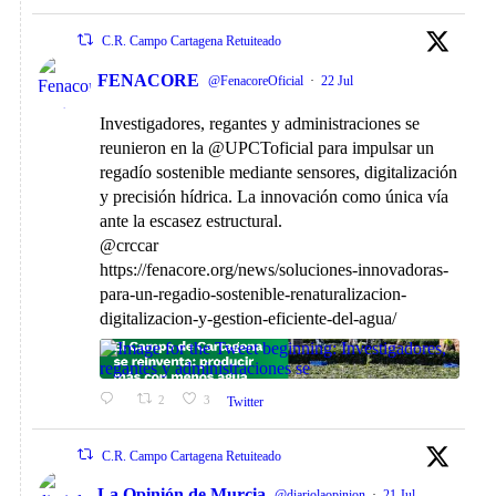
C.R. Campo Cartagena Retuiteado
FENACORE
@FenacoreOficial
·
22 Jul
Investigadores, regantes y administraciones se
reunieron en la @UPCToficial para impulsar un
regadío sostenible mediante sensores, digitalización
y precisión hídrica. La innovación como única vía
ante la escasez estructural.
@crccar
https://fenacore.org/news/soluciones-innovadoras-
para-un-regadio-sostenible-renaturalizacion-
digitalizacion-y-gestion-eficiente-del-agua/
2
3
Twitter
C.R. Campo Cartagena Retuiteado
La Opinión de Murcia
@diariolaopinion
·
21 Jul