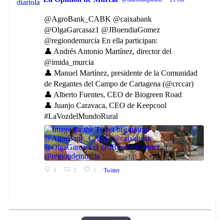
@AgroBank_CABK @caixabank
@OlgaGarcasaz1 @JBuendiaGomez
@regiondemurcia En ella participan:
👤 Andrés Antonio Martínez, director del
@imida_murcia
👤 Manuel Martínez, presidente de la Comunidad
de Regantes del Campo de Cartagena (@crccar)
👤 Alberto Fuentes, CEO de Biogreen Road
👤 Juanjo Caravaca, CEO de Keepcool
#LaVozdelMundoRural
1
2
1
Twitter