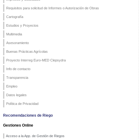
Requisitos para solicitud de Informes o Autorización de Obras
Cartografía
Estudios y Proyectos
Multimedia
Asesoramiento
Buenas Prácticas Agrícolas
Proyecto Interreg Euro-MED Clepsydra
Info de contacto
Transparencia
Empleo
Datos legales
Política de Privacidad
Recomendaciones de Riego
Gestiones Online
Acceso a la App. de Gestión de Riegos