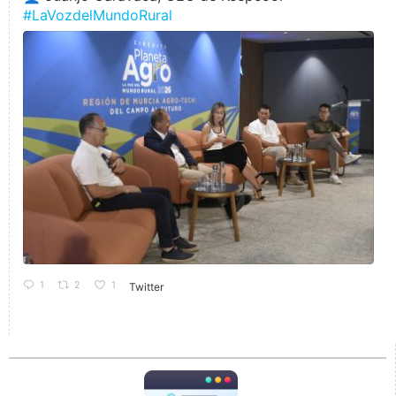
#LaVozdelMundoRural
1
2
1
Twitter