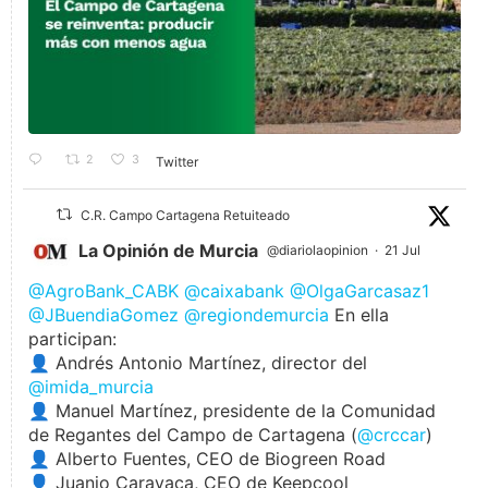
2
3
Twitter
C.R. Campo Cartagena Retuiteado
La Opinión de Murcia
@diariolaopinion
·
21 Jul
@AgroBank_CABK
@caixabank
@OlgaGarcasaz1
@JBuendiaGomez
@regiondemurcia
En ella
participan:
👤 Andrés Antonio Martínez, director del
@imida_murcia
👤 Manuel Martínez, presidente de la Comunidad
de Regantes del Campo de Cartagena (
@crccar
)
👤 Alberto Fuentes, CEO de Biogreen Road
👤 Juanjo Caravaca, CEO de Keepcool