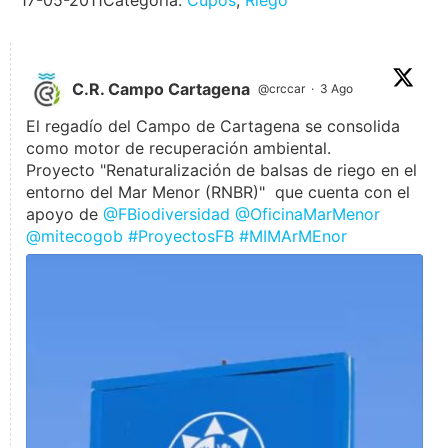
17-05-2011
Categoría:
Cupos
,
Riego
C.R. Campo Cartagena
@crccar
·
3 Ago
El regadío del Campo de Cartagena se consolida
como motor de recuperación ambiental.
Proyecto "Renaturalización de balsas de riego en el
entorno del Mar Menor (RNBR)" que cuenta con el
apoyo de
@FBiodiversidad
@OficinaMarMenor
@mitecogob
#ProyectosFB
#MIMArMEnor