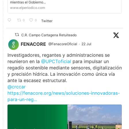
mientras el Gobierno...
www.elperiodico.com
0
0
Twitter
C.R. Campo Cartagena Retuiteado
FENACORE
@FenacoreOficial
·
22 Jul
Investigadores, regantes y administraciones se
reunieron en la
@UPCToficial
para impulsar un
regadío sostenible mediante sensores, digitalización
y precisión hídrica. La innovación como única vía
ante la escasez estructural.
@crccar
https://fenacore.org/news/soluciones-innovadoras-
para-un-reg...