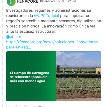
FENACORE
@FenacoreOficial
·
22 Jul
Investigadores, regantes y administraciones se
reunieron en la
@UPCToficial
para impulsar un
regadío sostenible mediante sensores, digitalización
y precisión hídrica. La innovación como única vía
ante la escasez estructural.
@crccar
https://fenacore.org/news/soluciones-innovadoras-
para-un-reg...
2
3