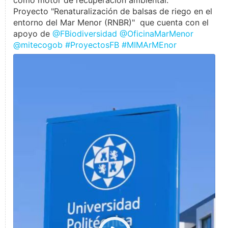
como motor de recuperación ambiental.
Proyecto "Renaturalización de balsas de riego en el
entorno del Mar Menor (RNBR)" que cuenta con el
apoyo de
@FBiodiversidad
@OficinaMarMenor
@mitecogob
#ProyectosFB
#MIMArMEnor