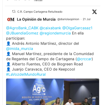
Twitter
C.R. Campo Cartagena Retuiteado
La Opinión de Murcia
@diariolaopinion
·
21 Jul
@AgroBank_CABK
@caixabank
@OlgaGarcasaz1
@JBuendiaGomez
@regiondemurcia
En ella
participan:
👤 Andrés Antonio Martínez, director del
@imida_murcia
👤 Manuel Martínez, presidente de la Comunidad
de Regantes del Campo de Cartagena (
@crccar
)
👤 Alberto Fuentes, CEO de Biogreen Road
👤 Juanjo Caravaca, CEO de Keepcool
#LaVozdelMundoRural