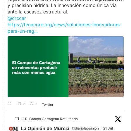
y precisión hídrica. La innovación como única vía
ante la escasez estructural.
@crccar
https://fenacore.org/news/soluciones-innovadoras-
para-un-reg...
2
3
Twitter
C.R. Campo Cartagena Retuiteado
La Opinión de Murcia
@diariolaopinion
·
21 Jul