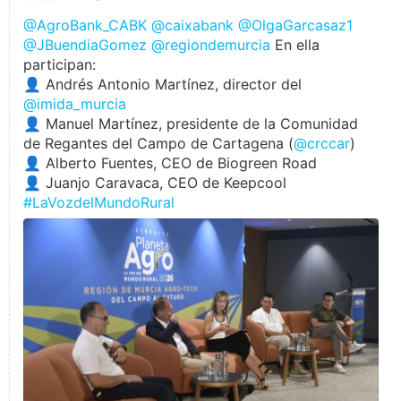
@AgroBank_CABK
@caixabank
@OlgaGarcasaz1
@JBuendiaGomez
@regiondemurcia
En ella
participan:
👤 Andrés Antonio Martínez, director del
@imida_murcia
👤 Manuel Martínez, presidente de la Comunidad
de Regantes del Campo de Cartagena (
@crccar
)
👤 Alberto Fuentes, CEO de Biogreen Road
👤 Juanjo Caravaca, CEO de Keepcool
#LaVozdelMundoRural