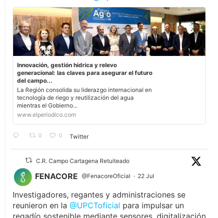
Innovación, gestión hídrica y relevo
generacional: las claves para asegurar el futuro
del campo...
La Región consolida su liderazgo internacional en
tecnología de riego y reutilización del agua
mientras el Gobierno...
www.elperiodico.com
0
0
Twitter
C.R. Campo Cartagena Retuiteado
FENACORE
@FenacoreOficial
·
22 Jul
Investigadores, regantes y administraciones se
reunieron en la
@UPCToficial
para impulsar un
regadío sostenible mediante sensores, digitalización