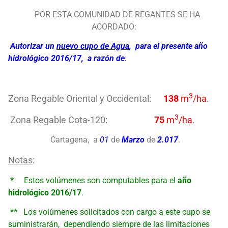
POR ESTA COMUNIDAD DE REGANTES SE HA
ACORDADO:
Autorizar un
nuevo cupo de Agua
, para el presente año
hidrológico 2016/17, a razón de
:
3
Zona Regable Oriental y Occidental:
138
m
/ha
.
3
Zona Regable Cota-120:
75
m
/ha
.
Cartagena, a
01
de
Marzo
de
2.017
.
Notas
:
*
Estos volúmenes son computables para el
año
hidrológico 2016/17
.
**
Los volúmenes solicitados con cargo a este cupo
se
suministrarán, dependiendo siempre de las limitaciones