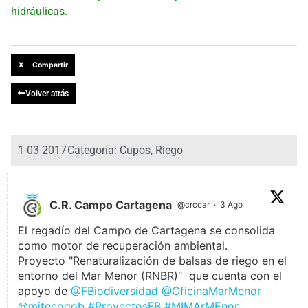
hidráulicas.
X Compartir
Volver atrás
1-03-2017
Categoría:
Cupos
,
Riego
C.R. Campo Cartagena
@crccar
·
3 Ago
El regadío del Campo de Cartagena se consolida
como motor de recuperación ambiental.
Proyecto "Renaturalización de balsas de riego en el
entorno del Mar Menor (RNBR)" que cuenta con el
apoyo de
@FBiodiversidad
@OficinaMarMenor
@mitecogob
#ProyectosFB
#MIMArMEnor