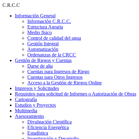
Ir
C.R.C.C
al
Información General
contenido
Información C.R.C.C.
Estructura Agraria
Medio físico
Control de calidad del agua
Gestión Integral
Automatización
Ordenanzas de la CRCC
Gestión de Riegos y Cuentas
Darse de alta
Cuentas para Ingresos de Riego
Cuentas para Otros Ingresos
Acceso a la Gestión de Riegos Online
Impresos y Solicitudes
Requisitos para solicitud de Informes o Autorización de Obras
Cartografía
Estudios y Proyectos
Multimedia
Asesoramiento
Divulgación Científica
Eficiencia Energética
Estadística
Investigación y Desarrollo