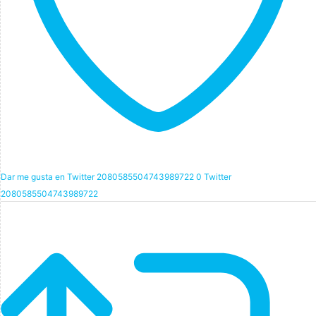
Dar me gusta en Twitter 2080585504743989722
0
Twitter
2080585504743989722