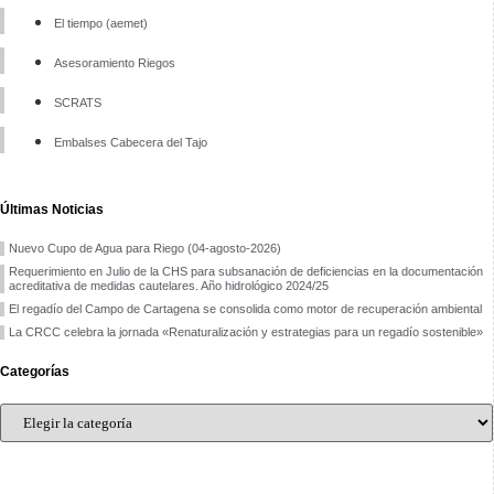
El tiempo (aemet)
Asesoramiento Riegos
SCRATS
Embalses Cabecera del Tajo
Últimas Noticias
Nuevo Cupo de Agua para Riego (04-agosto-2026)
Requerimiento en Julio de la CHS para subsanación de deficiencias en la documentación
acreditativa de medidas cautelares. Año hidrológico 2024/25
El regadío del Campo de Cartagena se consolida como motor de recuperación ambiental
La CRCC celebra la jornada «Renaturalización y estrategias para un regadío sostenible»
Categorías
Categorías