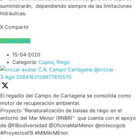
suministrarán, dependiendo siempre de las limitaciones
hidráulicas.
X Compartir
Volver atrás
15-04-2020
Categoría:
Cupos
,
Riego
C.R. Campo Cartagena
@crccar
·
3 Ago
2084183158677815570
El regadío del Campo de Cartagena se consolida como
motor de recuperación ambiental.
Proyecto "Renaturalización de balsas de riego en el
entorno del Mar Menor (RNBR)" que cuenta con el apoyo
de @FBiodiversidad @OficinaMarMenor @mitecogob
#ProyectosFB #MIMArMEnor