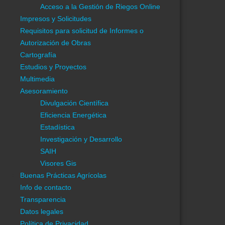
Cartografía
Acceso a la Gestión de Riegos Online
Impresos y Solicitudes
Estudios y Proyectos
Requisitos para solicitud de Informes o
Multimedia
Autorización de Obras
Asesoramiento
Divulgación Científica
Cartografía
Eficiencia Energética
Estudios y Proyectos
Estadística
Multimedia
Investigación y Desarrollo
Asesoramiento
SAIH
Divulgación Científica
Visores Gis
Eficiencia Energética
Buenas Prácticas Agrícolas
Estadística
Proyecto Interreg Euro-MED Clepsydra
Investigación y Desarrollo
Info de contacto
SAIH
Transparencia
Visores Gis
Buenas Prácticas Agrícolas
Empleo
Info de contacto
Datos legales
Transparencia
Política de Privacidad
Datos legales
Información General
Información C.R.C.C.
Política de Privacidad