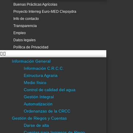
Requisitos para solicitud de Informes o Autorización de
Buenas Prácticas Agrícolas
Obras
Proyecto Interreg Euro-MED Clepsydra
Cartografía
Info de contacto
Estudios y Proyectos
Transparencia
Multimedia
Empleo
Asesoramiento
Datos legales
Política de Privacidad
Divulgación Científica
Eficiencia Energética
Información General
Estadística
Información C.R.C.C.
Investigación y Desarrollo
Estructura Agraria
SAIH
Medio físico
Visores Gis
Control de calidad del agua
Buenas Prácticas Agrícolas
Gestión Integral
Info de contacto
Automatización
Transparencia
Ordenanzas de la CRCC
Datos legales
Gestión de Riegos y Cuentas
Política de Privacidad
Darse de alta
Recomendaciones de Riego
Cuentas para Ingresos de Riego