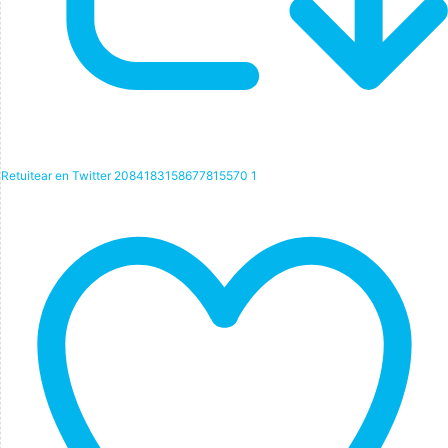
Retuitear en Twitter 2084183158677815570
1