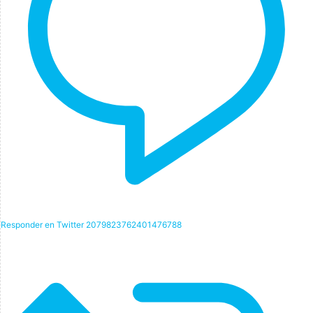
Responder en Twitter 2079823762401476788