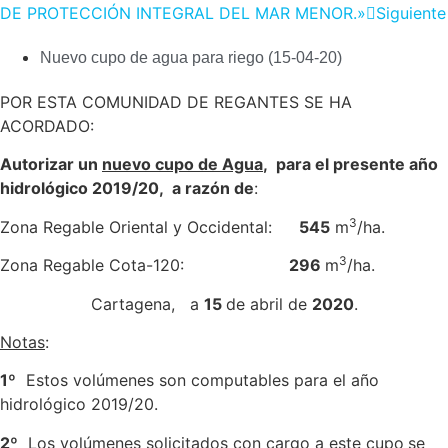
DE PROTECCIÓN INTEGRAL DEL MAR MENOR.»
Siguiente
Nuevo cupo de agua para riego (15-04-20)
POR ESTA COMUNIDAD DE REGANTES SE HA
ACORDADO:
Autorizar un
nuevo cupo de Agua
, para el presente año
hidrológico 2019/20, a razón de
:
3
Zona Regable Oriental y Occidental:
545
m
/ha.
3
Zona Regable Cota-120:
296
m
/ha.
Cartagena, a
15
de abril de
2020
.
Notas
:
1º
Estos volúmenes son computables para el año
hidrológico 2019/20.
2º
Los volúmenes solicitados con cargo a este cupo
se