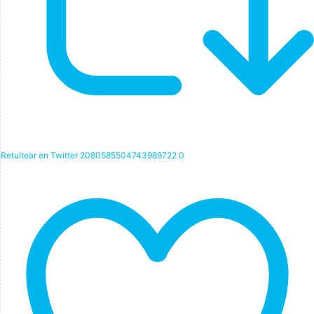
Retuitear en Twitter 2080585504743989722
0