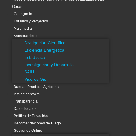
Obras
Política de Privacidad
Cartografía
Recomendaciones de Riego
Estudios y Proyectos
Gestiones Online
Multimedia
Acceso a la App. de Gestión de Riegos
Asesoramiento
Enlaces Externos
Divulgación Científica
El tiempo (aemet)
Eficiencia Energética
Asesoramiento Riegos
Estadística
SCRATS
Investigación y Desarrollo
Embalses cabecera del Tajo
SAIH
Visores Gis
Buenas Prácticas Agrícolas
Info de contacto
Transparencia
Datos legales
Sede Electrónica
Política de Privacidad
Recomendaciones de Riego
Gestiones Online