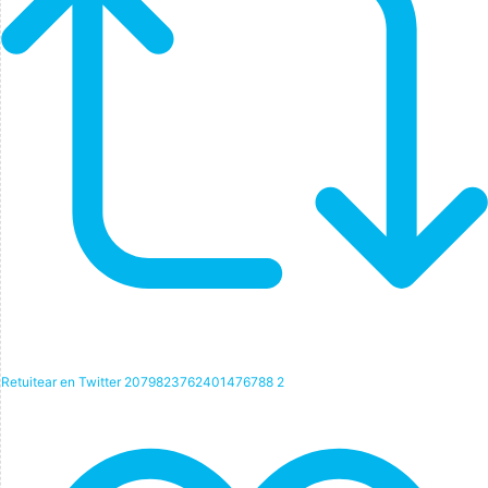
Retuitear en Twitter 2079823762401476788
2