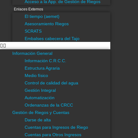
Acceso a la App. de Gestión de Riegos
Acceso directo a noticias sobre Medidas Cautelares CHS
Enlaces Externos
El tiempo (aemet)
Menú
Asesoramiento Riegos
Información General
SCRATS
Información C.R.C.C.
Embalses cabecera del Tajo
Estructura Agraria
Medio físico
Información General
Control de calidad del agua
Información C.R.C.C.
Gestión Integral
Estructura Agraria
Automatización
Medio físico
Ordenanzas de la CRCC
Control de calidad del agua
Gestión de Riegos y Cuentas
Gestión Integral
Darse de alta
Automatización
Cuentas para Ingresos de Riego
Ordenanzas de la CRCC
Cuentas para Otros Ingresos
Gestión de Riegos y Cuentas
Acceso a la Gestión de Riegos Online
Darse de alta
Impresos y Solicitudes
Cuentas para Ingresos de Riego
Requisitos para solicitud de Informes o Autorización de Obras
Cuentas para Otros Ingresos