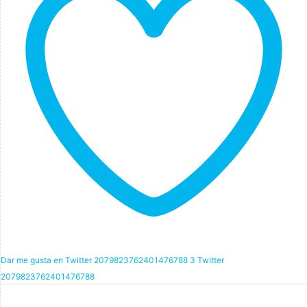
Dar me gusta en Twitter 2079823762401476788
3
Twitter
2079823762401476788