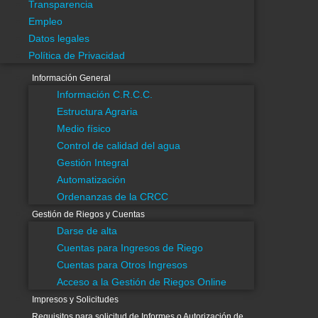
Transparencia
Cuentas para Otros Ingresos
Empleo
Acceso a la Gestión de Riegos Online
Datos legales
Impresos y Solicitudes
Política de Privacidad
Requisitos para solicitud de Informes o Autorización de Obras
Información General
Cartografía
Información C.R.C.C.
Estudios y Proyectos
Estructura Agraria
Multimedia
Medio físico
Asesoramiento
Control de calidad del agua
Divulgación Científica
Gestión Integral
Eficiencia Energética
Automatización
Estadística
Ordenanzas de la CRCC
Investigación y Desarrollo
Gestión de Riegos y Cuentas
Darse de alta
SAIH
Cuentas para Ingresos de Riego
Visores Gis
Cuentas para Otros Ingresos
Buenas Prácticas Agrícolas
Acceso a la Gestión de Riegos Online
Info de contacto
Impresos y Solicitudes
Transparencia
Requisitos para solicitud de Informes o Autorización de
Datos legales