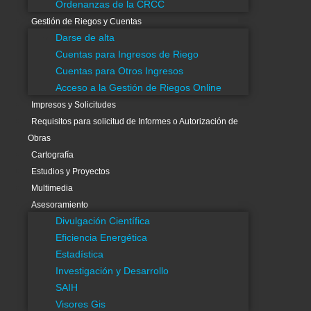
Ordenanzas de la CRCC
Ir
Gestión de Riegos y Cuentas
al
Search
...
Darse de alta
contenido
Cuentas para Ingresos de Riego
C.R.C.C
Cuentas para Otros Ingresos
Información General
Acceso a la Gestión de Riegos Online
Información C.R.C.C.
Impresos y Solicitudes
Estructura Agraria
Requisitos para solicitud de Informes o Autorización de
Medio físico
Obras
Control de calidad del agua
Cartografía
Gestión Integral
Estudios y Proyectos
Automatización
Multimedia
Ordenanzas de la CRCC
Asesoramiento
Gestión de Riegos y Cuentas
Divulgación Científica
Eficiencia Energética
Darse de alta
Estadística
Cuentas para Ingresos de Riego
Investigación y Desarrollo
Cuentas para Otros Ingresos
SAIH
Acceso a la Gestión de Riegos Online
Impresos y Solicitudes
Visores Gis