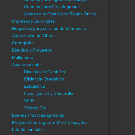
Gestiones Online
Cuentas para Otros Ingresos
Acceso a la App. de Gestión de Riegos
Acceso a la Gestión de Riegos Online
Enlaces Externos
Impresos y Solicitudes
El tiempo (aemet)
Requisitos para solicitud de Informes o
Asesoramiento Riegos
Autorización de Obras
SCRATS
Cartografía
Embalses cabecera del Tajo
Estudios y Proyectos
Multimedia
Información General
Asesoramiento
Información C.R.C.C.
Divulgación Científica
Estructura Agraria
Eficiencia Energética
Medio físico
Estadística
Control de calidad del agua
Investigación y Desarrollo
Gestión Integral
SAIH
Automatización
Visores Gis
Ordenanzas de la CRCC
Buenas Prácticas Agrícolas
Gestión de Riegos y Cuentas
Proyecto Interreg Euro-MED Clepsydra
Darse de alta
Info de contacto
Cuentas para Ingresos de Riego