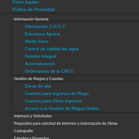
Datos legales
Acceso a la Gestión de Riegos Online
Política de Privacidad
Impresos y Solicitudes
Requisitos para solicitud de Informes o Autorización de Obras
Información General
Información C.R.C.C.
Cartografía
Estructura Agraria
Estudios y Proyectos
Medio físico
Multimedia
Control de calidad del agua
Asesoramiento
Gestión Integral
Divulgación Científica
Automatización
Eficiencia Energética
Ordenanzas de la CRCC
Estadística
Gestión de Riegos y Cuentas
Investigación y Desarrollo
Darse de alta
SAIH
Cuentas para Ingresos de Riego
Visores Gis
Cuentas para Otros Ingresos
Buenas Prácticas Agrícolas
Acceso a la Gestión de Riegos Online
Info de contacto
Impresos y Solicitudes
Transparencia
Requisitos para solicitud de Informes o Autorización de Obras
Datos legales
Cartografía
Política de Privacidad
Estudios y Proyectos