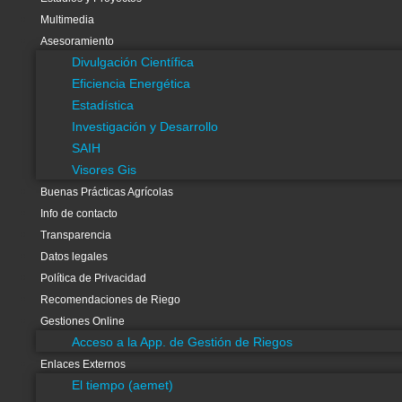
Recomendaciones de Riego
Multimedia
Gestiones Online
Asesoramiento
Acceso a la App. de Gestión de Riegos
Divulgación Científica
Enlaces Externos
Eficiencia Energética
El tiempo (aemet)
Estadística
Asesoramiento Riegos
Investigación y Desarrollo
SCRATS
SAIH
Embalses cabecera del Tajo
Visores Gis
Buenas Prácticas Agrícolas
Info de contacto
Transparencia
Datos legales
Política de Privacidad
Sede Electrónica
Recomendaciones de Riego
Gestiones Online
Acceso a la App. de Gestión de Riegos
Enlaces Externos
Acceso directo a noticias sobre Medidas Ca
El tiempo (aemet)