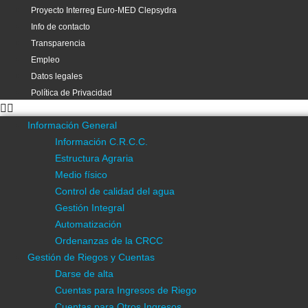
Proyecto Interreg Euro-MED Clepsydra
Cartografía
Info de contacto
Estudios y Proyectos
Transparencia
Multimedia
Empleo
Asesoramiento
Datos legales
Divulgación Científica
Política de Privacidad
Eficiencia Energética
Estadística
Información General
Investigación y Desarrollo
Información C.R.C.C.
SAIH
Estructura Agraria
Visores Gis
Medio físico
Buenas Prácticas Agrícolas
Control de calidad del agua
Info de contacto
Gestión Integral
Transparencia
Automatización
Datos legales
Ordenanzas de la CRCC
Política de Privacidad
Gestión de Riegos y Cuentas
Recomendaciones de Riego
Darse de alta
Gestiones Online
Cuentas para Ingresos de Riego
Acceso a la App. de Gestión de Riegos
Cuentas para Otros Ingresos