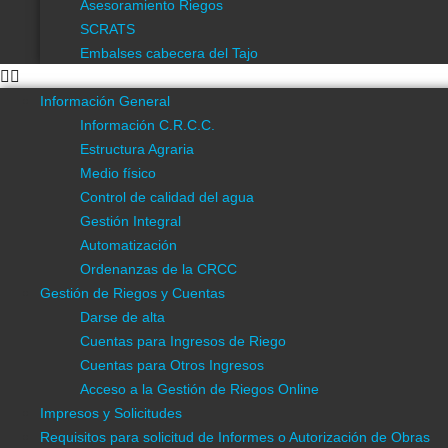
Menú
Asesoramiento Riegos
SCRATS
Información General
Embalses cabecera del Tajo
Información C.R.C.C.
Estructura Agraria
Información General
Medio físico
Información C.R.C.C.
Control de calidad del agua
Estructura Agraria
Gestión Integral
Medio físico
Automatización
Control de calidad del agua
Ordenanzas de la CRCC
Gestión Integral
Gestión de Riegos y Cuentas
Automatización
Darse de alta
Ordenanzas de la CRCC
Cuentas para Ingresos de Riego
Gestión de Riegos y Cuentas
Cuentas para Otros Ingresos
Darse de alta
Acceso a la Gestión de Riegos Online
Cuentas para Ingresos de Riego
Impresos y Solicitudes
Cuentas para Otros Ingresos
Requisitos para solicitud de Informes o Autorización de Obras
Acceso a la Gestión de Riegos Online
Cartografía
Impresos y Solicitudes
Estudios y Proyectos
Requisitos para solicitud de Informes o Autorización de Obras