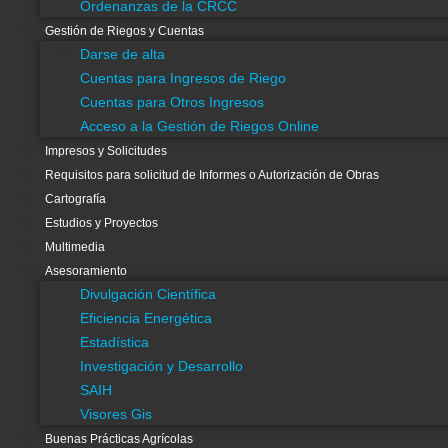
Ordenanzas de la CRCC
Ir
Search
Gestión de Riegos y Cuentas
al
...
Darse de alta
contenido
C.R.C.C
Cuentas para Ingresos de Riego
Información General
Cuentas para Otros Ingresos
Acceso a la Gestión de Riegos Online
Información C.R.C.C.
Impresos y Solicitudes
Estructura Agraria
Requisitos para solicitud de Informes o Autorización de Obras
Medio físico
Cartografía
Control de calidad del agua
Estudios y Proyectos
Gestión Integral
Multimedia
Automatización
Asesoramiento
Ordenanzas de la CRCC
Divulgación Científica
Gestión de Riegos y Cuentas
Eficiencia Energética
Darse de alta
Estadística
Cuentas para Ingresos de Riego
Investigación y Desarrollo
Cuentas para Otros Ingresos
SAIH
Acceso a la Gestión de Riegos Online
Visores Gis
Impresos y Solicitudes
Buenas Prácticas Agrícolas
Requisitos para solicitud de Informes o Autorización de Obras