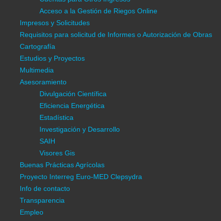
Enlaces Externos
Acceso a la Gestión de Riegos Online
El tiempo (aemet)
Impresos y Solicitudes
Asesoramiento Riegos
Requisitos para solicitud de Informes o Autorización de Obras
SCRATS
Cartografía
Embalses cabecera del Tajo
Estudios y Proyectos
Multimedia
Información General
Asesoramiento
Información C.R.C.C.
Divulgación Científica
Estructura Agraria
Eficiencia Energética
Medio físico
Estadística
Control de calidad del agua
Investigación y Desarrollo
Gestión Integral
SAIH
Visores Gis
Automatización
Buenas Prácticas Agrícolas
Ordenanzas de la CRCC
Proyecto Interreg Euro-MED Clepsydra
Gestión de Riegos y Cuentas
Info de contacto
Darse de alta
Transparencia
Cuentas para Ingresos de Riego
Empleo
Cuentas para Otros Ingresos