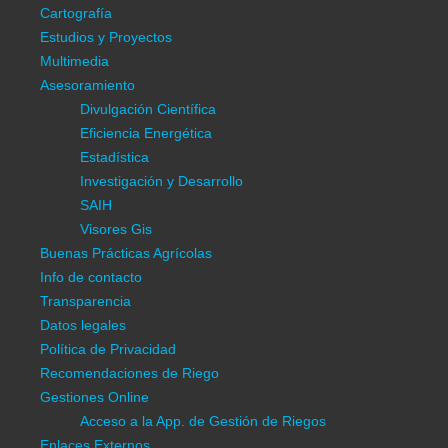
Multimedia
Cartografía
Asesoramiento
Estudios y Proyectos
Divulgación Científica
Multimedia
Eficiencia Energética
Asesoramiento
Estadística
Divulgación Científica
Investigación y Desarrollo
Eficiencia Energética
SAIH
Estadística
Visores Gis
Investigación y Desarrollo
Buenas Prácticas Agrícolas
SAIH
Proyecto Interreg Euro-MED Clepsydra
Visores Gis
Info de contacto
Buenas Prácticas Agrícolas
Transparencia
Info de contacto
Empleo
Transparencia
Datos legales
Datos legales
Política de Privacidad
Política de Privacidad
Información General
Recomendaciones de Riego
Información C.R.C.C.
Gestiones Online
Estructura Agraria
Acceso a la App. de Gestión de Riegos
Medio físico
Enlaces Externos