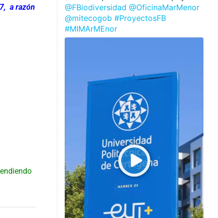
@FBiodiversidad
@OficinaMarMenor
7, a razón
@mitecogob
#ProyectosFB
#MIMArMEnor
pendiendo