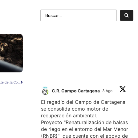
Manuel Martínez Madrid elegido Presidente de la Comunidad de Regantes del Campo de Cartagena
C.R. Campo Cartagena
3 Ago
El regadío del Campo de Cartagena
se consolida como motor de
recuperación ambiental.
Proyecto "Renaturalización de balsas
de riego en el entorno del Mar Menor
(RNBR)" que cuenta con el apoyo de