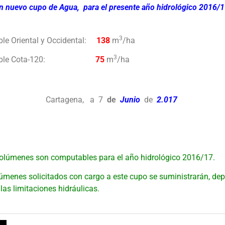
un nuevo cupo de Agua, para el presente año hidrológico 2016/1
3
le Oriental y Occidental:
138
m
/ha
3
egable Cota-120:
75
m
/ha
Cartagena, a 7
de
Junio
de
2.017
úmenes son computables para el año hidrológico 2016/17.
menes solicitados con cargo a este cupo
se suministrarán, de
las limitaciones hidráulicas.