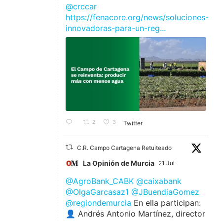
@crccar
https://fenacore.org/news/soluciones-
innovadoras-para-un-reg...
2
3
Twitter
C.R. Campo Cartagena Retuiteado
La Opinión de Murcia
21 Jul
@AgroBank_CABK
@caixabank
@OlgaGarcasaz1
@JBuendiaGomez
@regiondemurcia
En ella participan:
👤 Andrés Antonio Martínez, director