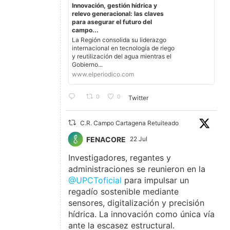
Innovación, gestión hídrica y
relevo generacional: las claves
para asegurar el futuro del
campo...
La Región consolida su liderazgo
internacional en tecnología de riego
y reutilización del agua mientras el
Gobierno...
www.elperiodico.com
0
0
Twitter
C.R. Campo Cartagena Retuiteado
FENACORE
22 Jul
Investigadores, regantes y
administraciones se reunieron en la
@UPCToficial
para impulsar un
regadío sostenible mediante
sensores, digitalización y precisión
hídrica. La innovación como única vía
ante la escasez estructural.