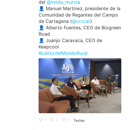
del
@imida_murcia
👤 Manuel Martínez, presidente de la
Comunidad de Regantes del Campo
de Cartagena (
@crccar
)
👤 Alberto Fuentes, CEO de Biogreen
Road
👤 Juanjo Caravaca, CEO de
Keepcool
#LaVozdelMundoRural
1
2
1
Twitter