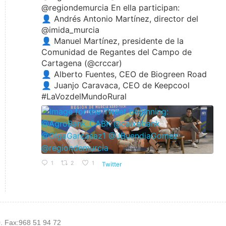
@regiondemurcia En ella participan:
👤 Andrés Antonio Martínez, director del
@imida_murcia
👤 Manuel Martínez, presidente de la
Comunidad de Regantes del Campo de
Cartagena (@crccar)
👤 Alberto Fuentes, CEO de Biogreen Road
👤 Juanjo Caravaca, CEO de Keepcool
#LaVozdelMundoRural
1
2
1
Twitter
0. Fax:968 51 94 72