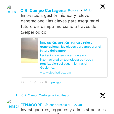
C.R. Campo Cartagena
@crccar
·
24 Jul
Innovación, gestión hídrica y relevo
generacional: las claves para asegurar el
futuro del campo murciano a través de
@elperiodico
Innovación, gestión hídrica y relevo
generacional: las claves para asegurar el
futuro del campo...
La Región consolida su liderazgo
internacional en tecnología de riego y
reutilización del agua mientras el
Gobierno...
www.elperiodico.com
0
0
Twitter
C.R. Campo Cartagena Retuiteado
FENACORE
@FenacoreOficial
·
22 Jul
Investigadores, regantes y administraciones