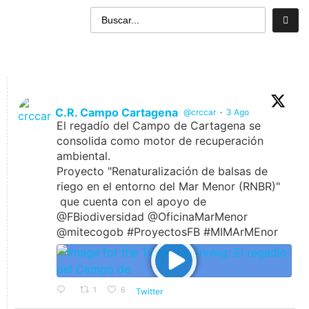
C.R. Campo Cartagena
@crccar
·
3 Ago
El regadío del Campo de Cartagena se
consolida como motor de recuperación
ambiental.
Proyecto "Renaturalización de balsas de
riego en el entorno del Mar Menor (RNBR)"
que cuenta con el apoyo de
@FBiodiversidad @OficinaMarMenor
@mitecogob #ProyectosFB #MIMArMEnor
1
6
Twitter