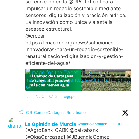
se reunieron en la @UPCToficial para
impulsar un regadío sostenible mediante
sensores, digitalización y precisión hídrica.
La innovación como única vía ante la
escasez estructural.
@crccar
https://fenacore.org/news/soluciones-
innovadoras-para-un-regadio-sostenible-
renaturalizacion-digitalizacion-y-gestion-
eficiente-del-agua/
2
3
Twitter
C.R. Campo Cartagena Retuiteado
La Opinión de Murcia
@diariolaopinion
·
21 Jul
@AgroBank_CABK @caixabank
@OlgaGarcasaz1 @JBuendiaGomez