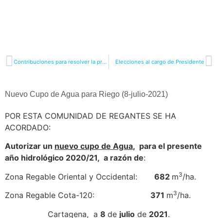
Contribuciones para resolver la problemática medioambiental del Mar Menor
Elecciones al cargo de Presidente
Nuevo Cupo de Agua para Riego (8-julio-2021)
POR ESTA COMUNIDAD DE REGANTES SE HA
ACORDADO:
Autorizar un
nuevo cupo de Agua
, para el presente
año hidrológico 2020/21, a razón de
:
3
Zona Regable Oriental y Occidental:
682
m
/ha.
3
Zona Regable Cota-120:
371
m
/ha.
Cartagena, a
8
de
julio
de
2021
.