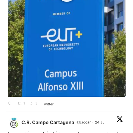
1
5
Twitter
C.R. Campo Cartagena
@crccar
·
24 Jul