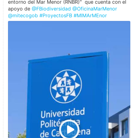
entorno del Mar Menor (RNBR)" que cuenta con el
apoyo de
@FBiodiversidad
@OficinaMarMenor
@mitecogob
#ProyectosFB
#MIMArMEnor