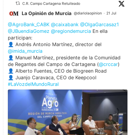
C.R. Campo Cartagena Retuiteado
La Opinión de Murcia
@diariolaopinion
·
21 Jul
@AgroBank_CABK
@caixabank
@OlgaGarcasaz1
@JBuendiaGomez
@regiondemurcia
En ella
participan:
👤 Andrés Antonio Martínez, director del
@imida_murcia
👤 Manuel Martínez, presidente de la Comunidad
de Regantes del Campo de Cartagena (
@crccar
)
👤 Alberto Fuentes, CEO de Biogreen Road
👤 Juanjo Caravaca, CEO de Keepcool
#LaVozdelMundoRural