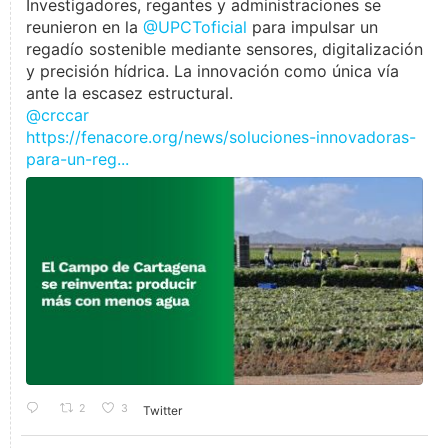
Investigadores, regantes y administraciones se
reunieron en la
@UPCToficial
para impulsar un
regadío sostenible mediante sensores, digitalización
y precisión hídrica. La innovación como única vía
ante la escasez estructural.
@crccar
https://fenacore.org/news/soluciones-innovadoras-
para-un-reg...
2
3
Twitter