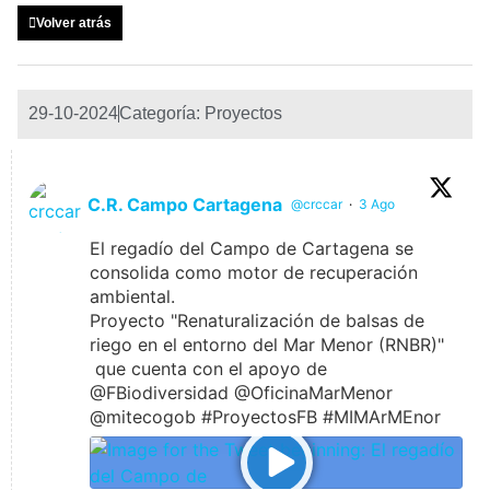
Volver atrás
29-10-2024
Categoría:
Proyectos
C.R. Campo Cartagena
@crccar
·
3 Ago
El regadío del Campo de Cartagena se
consolida como motor de recuperación
ambiental.
Proyecto "Renaturalización de balsas de
riego en el entorno del Mar Menor (RNBR)"
que cuenta con el apoyo de
@FBiodiversidad @OficinaMarMenor
@mitecogob #ProyectosFB #MIMArMEnor