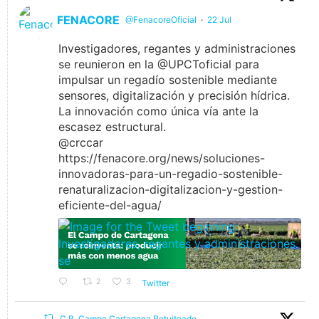
FENACORE
@FenacoreOficial
·
22 Jul
Investigadores, regantes y administraciones
se reunieron en la @UPCToficial para
impulsar un regadío sostenible mediante
sensores, digitalización y precisión hídrica.
La innovación como única vía ante la
escasez estructural.
@crccar
https://fenacore.org/news/soluciones-
innovadoras-para-un-regadio-sostenible-
renaturalizacion-digitalizacion-y-gestion-
eficiente-del-agua/
2
3
Twitter
C.R. Campo Cartagena Retuiteado