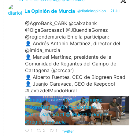
La Opinión de Murcia
@diariolaopinion
·
21 Jul
@AgroBank_CABK @caixabank
@OlgaGarcasaz1 @JBuendiaGomez
@regiondemurcia En ella participan:
👤 Andrés Antonio Martínez, director del
@imida_murcia
👤 Manuel Martínez, presidente de la
Comunidad de Regantes del Campo de
Cartagena (@crccar)
👤 Alberto Fuentes, CEO de Biogreen Road
👤 Juanjo Caravaca, CEO de Keepcool
#LaVozdelMundoRural
1
2
1
Twitter