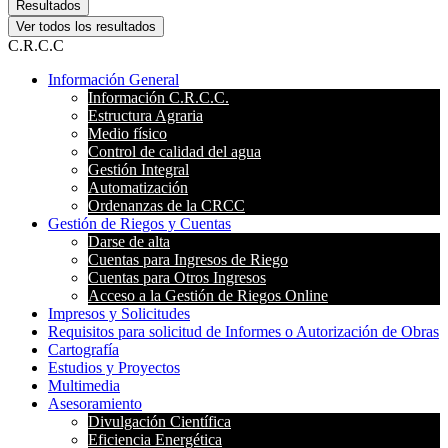
Resultados
Ver todos los resultados
C.R.C.C
Información General
Información C.R.C.C.
Estructura Agraria
Medio físico
Control de calidad del agua
Gestión Integral
Automatización
Ordenanzas de la CRCC
Gestión de Riegos y Cuentas
Darse de alta
Cuentas para Ingresos de Riego
Cuentas para Otros Ingresos
Acceso a la Gestión de Riegos Online
Impresos y Solicitudes
Requisitos para solicitud de Informes o Autorización de Obras
Cartografía
Estudios y Proyectos
Multimedia
Asesoramiento
Divulgación Científica
Eficiencia Energética