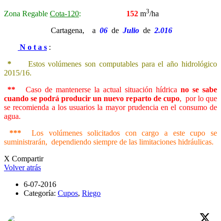
3
Zona Regable
Cota-120
:
152
m
/ha
Cartagena, a
06
de
Julio
de
2.016
N o t a s
:
*
Estos volúmenes son computables para el año hidrológico
2015/16.
**
Caso de mantenerse la actual situación hídrica
no se sabe
cuando se podrá producir un nuevo reparto de cupo
, por lo que
se recomienda a los usuarios la mayor prudencia en el consumo de
agua.
***
Los volúmenes solicitados con cargo a este cupo
se
suministrarán, dependiendo siempre de las limitaciones hidráulicas.
X Compartir
Volver atrás
6-07-2016
Categoría:
Cupos
,
Riego