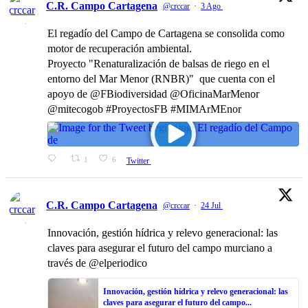
C.R. Campo Cartagena
@crccar
·
3 Ago
El regadío del Campo de Cartagena se consolida como
motor de recuperación ambiental.
Proyecto "Renaturalización de balsas de riego en el
entorno del Mar Menor (RNBR)" que cuenta con el
apoyo de @FBiodiversidad @OficinaMarMenor
@mitecogob #ProyectosFB #MIMArMEnor
1
6
Twitter
C.R. Campo Cartagena
@crccar
·
24 Jul
Innovación, gestión hídrica y relevo generacional: las
claves para asegurar el futuro del campo murciano a
través de @elperiodico
Innovación, gestión hídrica y relevo generacional: las
claves para asegurar el futuro del campo...