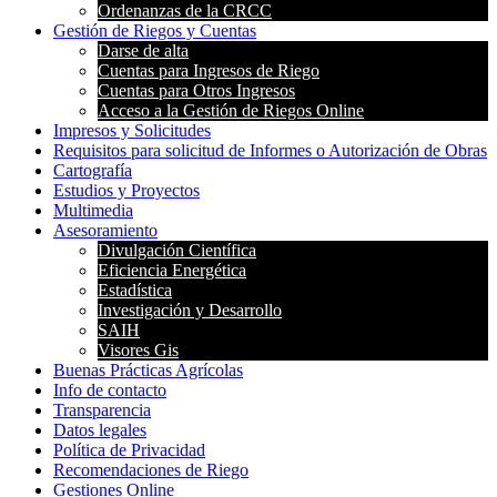
Ordenanzas de la CRCC
Gestión de Riegos y Cuentas
Darse de alta
Cuentas para Ingresos de Riego
Cuentas para Otros Ingresos
Acceso a la Gestión de Riegos Online
Impresos y Solicitudes
Requisitos para solicitud de Informes o Autorización de Obras
Cartografía
Estudios y Proyectos
Multimedia
Asesoramiento
Divulgación Científica
Eficiencia Energética
Estadística
Investigación y Desarrollo
SAIH
Visores Gis
Buenas Prácticas Agrícolas
Info de contacto
Transparencia
Datos legales
Política de Privacidad
Recomendaciones de Riego
Gestiones Online