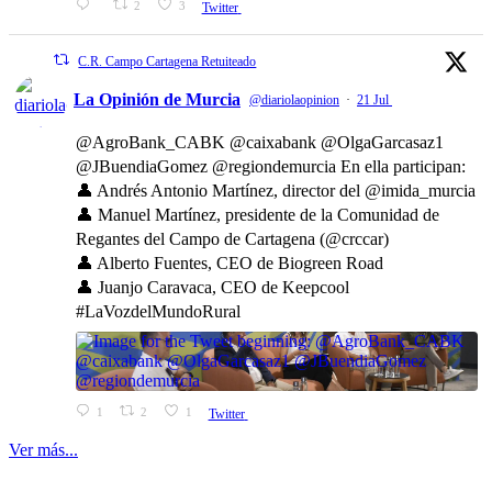
2
3
Twitter
C.R. Campo Cartagena Retuiteado
La Opinión de Murcia
@diariolaopinion
·
21 Jul
@AgroBank_CABK @caixabank @OlgaGarcasaz1
@JBuendiaGomez @regiondemurcia En ella participan:
👤 Andrés Antonio Martínez, director del @imida_murcia
👤 Manuel Martínez, presidente de la Comunidad de
Regantes del Campo de Cartagena (@crccar)
👤 Alberto Fuentes, CEO de Biogreen Road
👤 Juanjo Caravaca, CEO de Keepcool
#LaVozdelMundoRural
1
2
1
Twitter
Ver más...