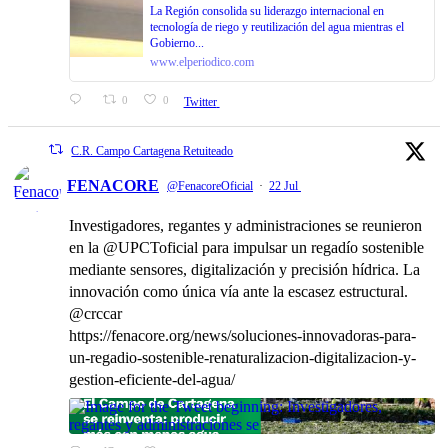
La Región consolida su liderazgo internacional en
tecnología de riego y reutilización del agua mientras el
Gobierno...
www.elperiodico.com
0
0
Twitter
C.R. Campo Cartagena Retuiteado
FENACORE
@FenacoreOficial
·
22 Jul
Investigadores, regantes y administraciones se reunieron
en la @UPCToficial para impulsar un regadío sostenible
mediante sensores, digitalización y precisión hídrica. La
innovación como única vía ante la escasez estructural.
@crccar
https://fenacore.org/news/soluciones-innovadoras-para-
un-regadio-sostenible-renaturalizacion-digitalizacion-y-
gestion-eficiente-del-agua/