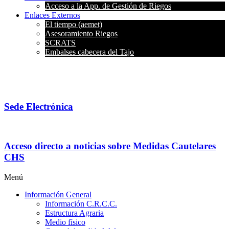
Acceso a la App. de Gestión de Riegos
Enlaces Externos
El tiempo (aemet)
Asesoramiento Riegos
SCRATS
Embalses cabecera del Tajo
Sede Electrónica
Acceso directo a noticias sobre Medidas Cautelares
CHS
Menú
Información General
Información C.R.C.C.
Estructura Agraria
Medio físico