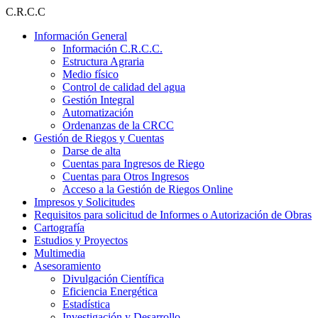
Ir
C.R.C.C
al
Información General
contenido
Información C.R.C.C.
Estructura Agraria
Medio físico
Control de calidad del agua
Gestión Integral
Automatización
Ordenanzas de la CRCC
Gestión de Riegos y Cuentas
Darse de alta
Cuentas para Ingresos de Riego
Cuentas para Otros Ingresos
Acceso a la Gestión de Riegos Online
Impresos y Solicitudes
Requisitos para solicitud de Informes o Autorización de Obras
Cartografía
Estudios y Proyectos
Multimedia
Asesoramiento
Divulgación Científica
Eficiencia Energética
Estadística
Investigación y Desarrollo