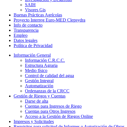
SAIH
Visores Gis
Buenas Prácticas Agrícolas
Proyecto Interreg Euro-MED Clepsydra
Info de contacto
Transparencia
Empleo
Datos legales
Política de Privacidad
Información General
Información C.R.C.C.
Estructura Agraria
Medio físico
Control de calidad del agua
Gestión Integral
Automatización
Ordenanzas de la CRCC
Gestión de Riegos y Cuentas
Darse de alta
Cuentas para Ingresos de Riego
Cuentas para Otros Ingresos
Acceso a la Gestión de Riegos Online
Impresos y Solicitudes
Requisitos para solicitud de Informes o Autorización de Obras