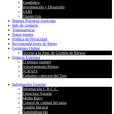
Estadística
Investigación y Desarrollo
SAIH
Visores Gis
Buenas Prácticas Agrícolas
Info de contacto
Transparencia
Datos legales
Política de Privacidad
Recomendaciones de Riego
Gestiones Online
Acceso a la App. de Gestión de Riegos
Enlaces Externos
El tiempo (aemet)
Asesoramiento Riegos
SCRATS
Embalses cabecera del Tajo
Información General
Información C.R.C.C.
Estructura Agraria
Medio físico
Control de calidad del agua
Gestión Integral
Automatización