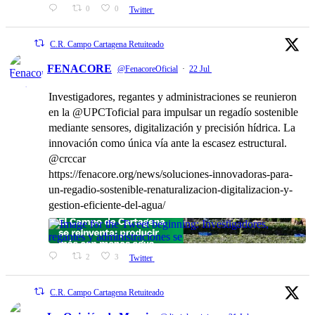
0
0
Twitter
C.R. Campo Cartagena Retuiteado
FENACORE
@FenacoreOficial
·
22 Jul
Investigadores, regantes y administraciones se reunieron
en la @UPCToficial para impulsar un regadío sostenible
mediante sensores, digitalización y precisión hídrica. La
innovación como única vía ante la escasez estructural.
@crccar
https://fenacore.org/news/soluciones-innovadoras-para-
un-regadio-sostenible-renaturalizacion-digitalizacion-y-
gestion-eficiente-del-agua/
2
3
Twitter
C.R. Campo Cartagena Retuiteado