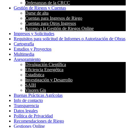
Ordenanzas de la CRCC
Gestión de Riegos y Cuentas
Darse de alta
Cuentas para Ingresos de Riego
Cuentas para Otros Ingresos
Acceso a la Gestión de Riegos Online
Impresos y Solicitudes
Requisitos para solicitud de Informes o Autorización de Obras
Cartografía
Estudios y Proyectos
Multimedia
Asesoramiento
Divulgación Científica
Eficiencia Energética
Estadística
Investigación y Desarrollo
SAIH
Visores Gis
Buenas Prácticas Agrícolas
Info de contacto
Transparencia
Datos legales
Política de Privacidad
Recomendaciones de Riego
Gestiones Online