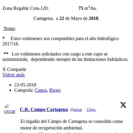
3
Zona Regable Cota-120:
75
m
/ha.
Cartagena, a
22
de Mayo de
2018
.
Notas
:
*
Estos volúmenes son computables para el año hidrológico
2017/18.
**
Los volúmenes solicitados con cargo a este cupo
se
suministrarán, dependiendo siempre de las limitaciones hidráulicas.
X Compartir
Volver atrás
22-05-2018
Categoría:
Cupos
,
Riego
C.R. Campo Cartagena
@crccar
·
3 Ago
El regadío del Campo de Cartagena se consolida como
motor de recuperación ambiental.