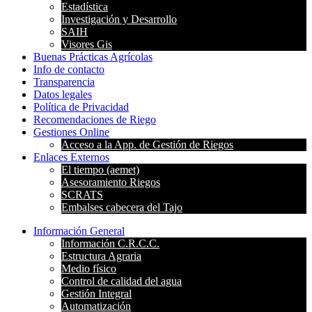
Estadística
Investigación y Desarrollo
SAIH
Visores Gis
Buenas Prácticas Agrícolas
Info de contacto
Transparencia
Datos legales
Política de Privacidad
Recomendaciones de Riego
Gestiones Online
Acceso a la App. de Gestión de Riegos
Enlaces Externos
El tiempo (aemet)
Asesoramiento Riegos
SCRATS
Embalses cabecera del Tajo
Información General
Información C.R.C.C.
Estructura Agraria
Medio físico
Control de calidad del agua
Gestión Integral
Automatización