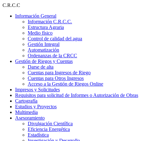
Ir
C.R.C.C
al
Información General
contenido
Información C.R.C.C.
Estructura Agraria
Medio físico
Control de calidad del agua
Gestión Integral
Automatización
Ordenanzas de la CRCC
Gestión de Riegos y Cuentas
Darse de alta
Cuentas para Ingresos de Riego
Cuentas para Otros Ingresos
Acceso a la Gestión de Riegos Online
Impresos y Solicitudes
Requisitos para solicitud de Informes o Autorización de Obras
Cartografía
Estudios y Proyectos
Multimedia
Asesoramiento
Divulgación Científica
Eficiencia Energética
Estadística
Investigación y Desarrollo