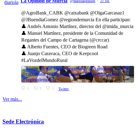
La Opinión de Murcia
@diariolaopinion
·
21 Jul
@AgroBank_CABK @caixabank @OlgaGarcasaz1
@JBuendiaGomez @regiondemurcia En ella participan:
👤 Andrés Antonio Martínez, director del @imida_murcia
👤 Manuel Martínez, presidente de la Comunidad de
Regantes del Campo de Cartagena (@crccar)
👤 Alberto Fuentes, CEO de Biogreen Road
👤 Juanjo Caravaca, CEO de Keepcool
#LaVozdelMundoRural
1
2
1
Twitter
Ver más...
Sede Electrónica