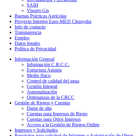
SAIH
Visores Gis
Buenas Prácticas Agrícolas
Proyecto Interreg Euro-MED Clepsydra
Info de contacto
Transparencia
Empleo
Datos legales
Política de Privacidad
Información General
Información C.R.C.C.
Estructura Agraria
Medio físico
Control de calidad del agua
Gestión Integral
Automatización
Ordenanzas de la CRCC
Gestión de Riegos y Cuentas
Darse de alta
Cuentas para Ingresos de Riego
Cuentas para Otros Ingresos
Acceso a la Gestión de Riegos Online
Impresos y Solicitudes
Requisitos para solicitud de Informes o Autorización de Obras