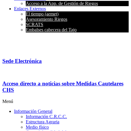
Acceso a la App. de Gestión de Riegos
Enlaces Externos
El tiempo (aemet)
Asesoramiento Riegos
SCRATS
Embalses cabecera del Tajo
Sede Electrónica
Acceso directo a noticias sobre Medidas Cautelares
CHS
Menú
Información General
Información C.R.C.C.
Estructura Agraria
Medio físico