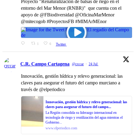
Proyecto "Renaturalización de balsas de riego en el
entorno del Mar Menor (RNBR)" que cuenta con el
apoyo de @FBiodiversidad @OficinaMarMenor
@mitecogob #ProyectosFB #MIMArMEnor
1
6
Twitter
C.R. Campo Cartagena
@crccar
·
24 Jul
Innovación, gestión hídrica y relevo generacional: las
claves para asegurar el futuro del campo murciano a
través de @elperiodico
Innovación, gestión hídrica y relevo generacional: las
claves para asegurar el futuro del campo...
La Región consolida su liderazgo internacional en
tecnología de riego y reutilización del agua mientras el
Gobierno...
www.elperiodico.com