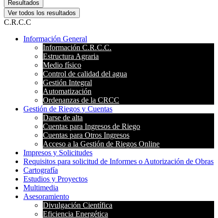
Resultados
Ver todos los resultados
C.R.C.C
Información General
Información C.R.C.C.
Estructura Agraria
Medio físico
Control de calidad del agua
Gestión Integral
Automatización
Ordenanzas de la CRCC
Gestión de Riegos y Cuentas
Darse de alta
Cuentas para Ingresos de Riego
Cuentas para Otros Ingresos
Acceso a la Gestión de Riegos Online
Impresos y Solicitudes
Requisitos para solicitud de Informes o Autorización de Obras
Cartografía
Estudios y Proyectos
Multimedia
Asesoramiento
Divulgación Científica
Eficiencia Energética